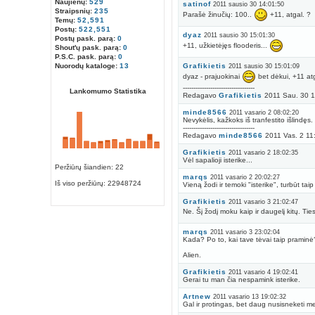
Naujienų:
529
satinof
2011 sausio 30 14:01:50
Straipsnių:
235
Parašė žinučių: 100..
+11, atgal. ?
Temų:
52,591
Postų:
522,551
dyaz
2011 sausio 30 15:01:30
Postų pask. parą:
0
+11, užkietėjęs flooderis...
Shout'ų pask. parą:
0
P.S.C. pask. parą:
0
Nuorodų kataloge:
13
Grafikietis
2011 sausio 30 15:01:09
dyaz - prajuokinai
bet dėkui, +11 at
----------------------------------
Lankomumo Statistika
Redagavo
Grafikietis
2011 Sau. 30 1
minde8566
2011 vasario 2 08:02:20
Nevykėlis, kažkoks iš tranfestito išlindęs.
----------------------------------
Redagavo
minde8566
2011 Vas. 2 11
Grafikietis
2011 vasario 2 18:02:35
Vėl sapalioji isterike...
Peržiūrų šiandien: 22
marqs
2011 vasario 2 20:02:27
Iš viso peržiūrų:
22948724
Vieną žodi ir temoki "isterike", turbūt ta
Grafikietis
2011 vasario 3 21:02:47
Ne. Šį žodį moku kaip ir daugelį kitų. Ti
marqs
2011 vasario 3 23:02:04
Kada? Po to, kai tave tėvai taip praminė
Alien.
Grafikietis
2011 vasario 4 19:02:41
Gerai tu man čia nespamink isterike.
Artnew
2011 vasario 13 19:02:32
Gal ir protingas, bet daug nusisneketi me