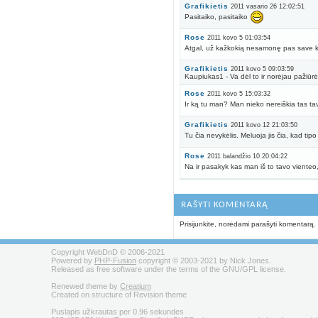
Grafikietis
2011 vasario 26 12:02:51
Pasitaiko, pasitaiko
Rose
2011 kovo 5 01:03:54
Atgal, už kažkokią nesamonę pas save 
Grafikietis
2011 kovo 5 09:03:59
Kaupiukas1 - Va dėl to ir norėjau pažiūrė
Rose
2011 kovo 5 15:03:32
Ir ką tu man? Man nieko nereiškia tas ta
Grafikietis
2011 kovo 12 21:03:50
Tu čia nevykėlis. Meluoja jis čia, kad ti
Rose
2011 balandžio 10 20:04:22
Na ir pasakyk kas man iš to tavo vienteo,
RAŠYTI KOMENTARĄ
Prisijunkite, norėdami parašyti komentarą.
Copyright WebDnD © 2006-2021
Powered by
PHP-Fusion
copyright © 2003-2021 by Nick Jones.
Released as free software under the terms of the GNU/GPL license.
Renewed theme by
Creatium
Created on structure of Revision theme
Puslapis užkrautas per 0.96 sekundes