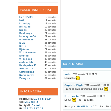
PASKUTINIAI NARIAI
LnKnPrK1
5 savaitės
inti
7 savaitės
kileedyg
13 savaitės
Reikalas
19 savaitės
Kižas
20 savaitės
Bruksnys
21 savaitės
laleceylan50
22 savaitės
minimukas
23 savaitės
N-20
26 savaitės
Rytis
26 savaitės
DjArtas
27 savaitės
WolfHammer
28 savaitės
Nostesi
38 savaitės
Wisedocs
38 savaitės
asdasdddz
42 savaitės
KOMENTARAI
Paslapties K...
43 savaitės
Audrius_17
45 savaitės
Simbijanas
58 savaitės
switz
2011 sausio 29 11:01:06
Karinacraft
58 savaitės
Lopinelis
Žmogus
62 savaitės
Captain Eight
2011 sausio 30 11:01:11
+11 toks pats optimistas kaip ir aš
INFORMACIJA:
Grafikietis
2011 sausio 30 11:01:29
Rezoliucija:
1344 x 1024
Dėkui
Tau +11 atgal.
OS:
Mac OS X
----------------------------------
Naršyklė:
Safari
Redagavo
Grafikietis
2011 Sau. 30 1
IP:
216.73.217.18