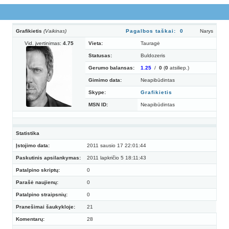
Grafikietis
(Vaikinas)
Pagalbos taškai: 0
Narys
Vid. įvertinimas:
4.75
Vieta:
Tauragė
Statusas:
Buldozeris
Gerumo balansas:
1.25
/
0
(
0
atsiliep.)
Gimimo data:
Neapibūdintas
Skype:
Grafikietis
MSN ID:
Neapibūdintas
Statistika
Įstojimo data:
2011 sausio 17 22:01:44
Paskutinis apsilankymas:
2011 lapkričio 5 18:11:43
Patalpino skriptų:
0
Parašė naujienų:
0
Patalpino straipsnių:
0
Pranešimai šaukykloje:
21
Komentarų:
28