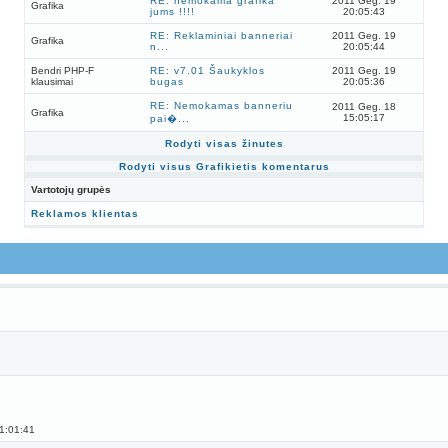
RE: nemokama grafika
2011 Geg. 19
Grafika
jums !!!!
20:05:43
RE: Reklaminiai banneriai
2011 Geg. 19
Grafika
n...
20:05:44
Bendri PHP-F
RE: v7.01 Šaukyklos
2011 Geg. 19
klausimai
bugas
20:05:36
RE: Nemokamas banneriu
2011 Geg. 18
Grafika
15:05:17
pai�...
Rodyti visas žinutes
Rodyti visus Grafikietis komentarus
Vartotojų grupės
Reklamos klientas
1:01:41