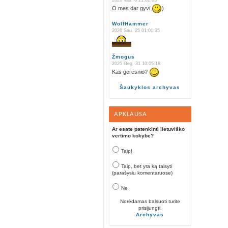
2026 Vas. 6 21:02:05
O mes dar gyvi
)
WolfHammer
2026 Sau. 25 01:01:35
Žmogus
2025 Geg. 31 10:05:18
Kas geresnio?
Šaukyklos archyvas
APKLAUSA
Ar esate patenkinti lietuviško
vertimo kokybe?
Taip!
Taip, bet yra ką taisyti
(parašysiu komentaruose)
Ne
Norėdamas balsuoti turite
prisijungti.
Archyvas