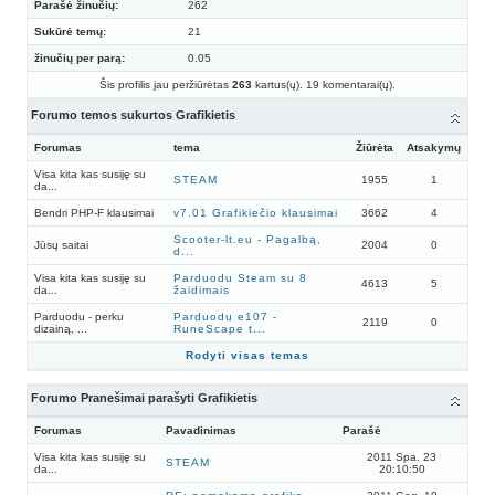
Parašė žinučių:
262
Sukūrė temų:
21
žinučių per parą:
0.05
Šis profilis jau peržiūrėtas
263
kartus(ų). 19 komentarai(ų).
Forumo temos sukurtos Grafikietis
Forumas
tema
Žiūrėta
Atsakymų
Visa kita kas susiję su
STEAM
1955
1
da...
Bendri PHP-F klausimai
v7.01 Grafikiečio klausimai
3662
4
Scooter-lt.eu - Pagalbą,
Jūsų saitai
2004
0
d...
Visa kita kas susiję su
Parduodu Steam su 8
4613
5
da...
žaidimais
Parduodu - perku
Parduodu e107 -
2119
0
dizainą, ...
RuneScape t...
Rodyti visas temas
Forumo Pranešimai parašyti Grafikietis
Forumas
Pavadinimas
Parašė
Visa kita kas susiję su
2011 Spa. 23
STEAM
da...
20:10:50