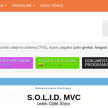
IAI
PASIDALINK
VISOS TEMOS
REK
turinio valdymo sistema (TVS), kurios pagalba galite
greitai
,
lengvai
STIS PHPFUSION
SIŲSTIS LIETUVYBĘ
DOKUMENT
PROGRAMU
10.8 MB)
V9.0 (269 KB)
Automatizuotas hostingas