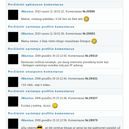
Peržiūrėti apklausos komentarus
iMantux
, Komentaras
Nr.29986
2010 sausio 11 18:01:22
Mainai, nedaug pakėliau, 0.04 bet vis šiek tiek
Peržiūrėti vartotojo profilio komentarus
iMantux
, Komentaras
Nr.29983
2010 sausio 11 18:01:56
Mainų metas, ir šeip nieko blogo nepadaręs žmogus
Peržiūrėti vartotojo profilio komentarus
iMantux
, Komentaras
Nr.29510
2009 gruodžio 30 22:12:50
Deiviuxas nežinai nesakyk, yra daug interneto providerių kurie kas
~šimtajam vartotojui suteikia tokį pat IP adresą.
Peržiūrėti straipsnio komentarus
iMantux
, Komentaras
Nr.29431
2009 gruodžio 29 10:12:44
+10 mldc, taip ir toliau.
Peržiūrėti vartotojo profilio komentarus
iMantux
, Komentaras
Nr.29327
2009 gruodžio 25 22:12:48
Kuolas į subinę, duxui.
Peržiūrėti vartotojo profilio komentarus
iMantux
, Komentaras
Nr.28979
2009 gruodžio 15 22:12:58
ačių visiems
, jei kiti vertinat blogai ar gerai tai irgi galėtumet parašyt už