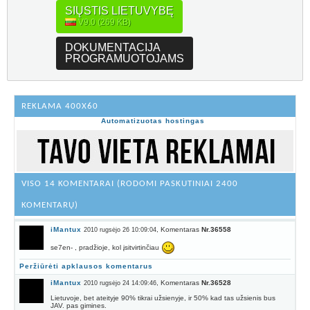
SIŲSTIS LIETUVYBĘ
V9.0 (269 KB)
DOKUMENTACIJA
PROGRAMUOTOJAMS
REKLAMA 400X60
Automatizuotas hostingas
VISO 14 KOMENTARAI (RODOMI PASKUTINIAI 2400
KOMENTARŲ)
iMantux
, Komentaras
Nr.36558
2010 rugsėjo 26 10:09:04
se7en- , pradžioje, kol įsitvirtinčiau
Peržiūrėti apklausos komentarus
iMantux
, Komentaras
Nr.36528
2010 rugsėjo 24 14:09:46
Lietuvoje, bet ateityje 90% tikrai užsienyje, ir 50% kad tas užsienis bus
JAV. pas gimines.