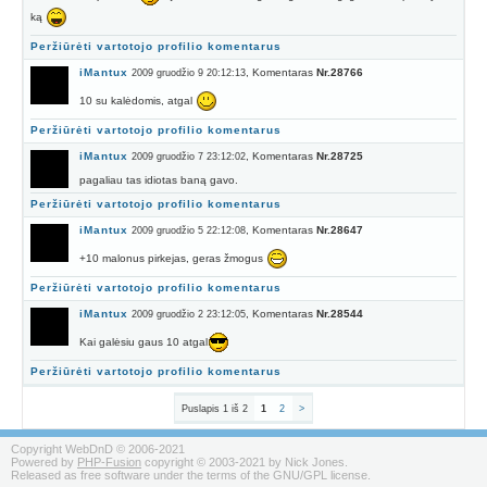
ką
Peržiūrėti vartotojo profilio komentarus
iMantux
, Komentaras
Nr.28766
2009 gruodžio 9 20:12:13
10 su kalėdomis, atgal
Peržiūrėti vartotojo profilio komentarus
iMantux
, Komentaras
Nr.28725
2009 gruodžio 7 23:12:02
pagaliau tas idiotas baną gavo.
Peržiūrėti vartotojo profilio komentarus
iMantux
, Komentaras
Nr.28647
2009 gruodžio 5 22:12:08
+10 malonus pirkejas, geras žmogus
Peržiūrėti vartotojo profilio komentarus
iMantux
, Komentaras
Nr.28544
2009 gruodžio 2 23:12:05
Kai galėsiu gaus 10 atgal
Peržiūrėti vartotojo profilio komentarus
Puslapis 1 iš 2
1
2
>
Copyright WebDnD © 2006-2021
Powered by
PHP-Fusion
copyright © 2003-2021 by Nick Jones.
Released as free software under the terms of the GNU/GPL license.