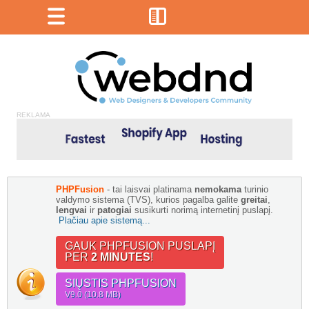
REKLAMA
PHPFusion
- tai laisvai platinama
nemokama
turinio
valdymo sistema (TVS), kurios pagalba galite
greitai
,
lengvai
ir
patogiai
susikurti norimą internetinį puslapį.
Plačiau apie sistemą...
GAUK PHPFUSION PUSLAPĮ
PER
2 MINUTES
!
SIŲSTIS PHPFUSION
V9.0 (10.8 MB)