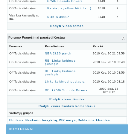
Off-Topic diskusijos
k750i Sounds Drivers
4149
4
Off-Topic diskusijos
Reikia pagalbos bičiuliai :)
1818
2
Visa kita kas susiję su
NOKIA 3500c
3740
5
da...
Rodyti visas temas
Forumo Pranešimai parašyti Kostaw
Forumas
Pavadinimas
Parašė
Off-Topic diskusijos
NBA 2k10 patch
2010 Kov. 20 21:03:59
RE: Linkų keitimosi
Off-Topic diskusijos
2010 Kov. 20 18:03:43
puslapis.
RE: Linkų keitimosi
Off-Topic diskusijos
2010 Kov. 20 10:03:59
puslapis.
Off-Topic diskusijos
Linkų keitimosi puslapis.
2010 Kov. 20 10:03:18
2009 Spa. 15
Off-Topic diskusijos
RE: k750i Sounds Drivers
18:10:12
Rodyti visas žinutes
Rodyti visus Kostaw komentarus
Vartotojų grupės
Floderis
,
Neskaito taisyklių
,
VIP narys
,
Reklamos klientas
KOMENTARAI