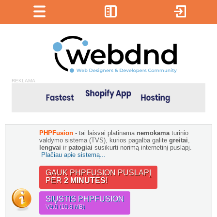
REKLAMA
PHPFusion
- tai laisvai platinama
nemokama
turinio
valdymo sistema (TVS), kurios pagalba galite
greitai
,
lengvai
ir
patogiai
susikurti norimą internetinį puslapį.
Plačiau apie sistemą...
GAUK PHPFUSION PUSLAPĮ
PER
2 MINUTES
!
SIŲSTIS PHPFUSION
V9.0 (10.8 MB)