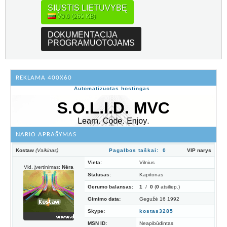
SIŲSTIS LIETUVYBĘ
V9.0 (269 KB)
DOKUMENTACIJA
PROGRAMUOTOJAMS
REKLAMA 400X60
Automatizuotas hostingas
NARIO APRAŠYMAS
Kostaw
(Vaikinas)
Pagalbos taškai: 0
VIP narys
Vieta:
Vilnius
Vid. įvertinimas:
Nėra
Statusas:
Kapitonas
Gerumo balansas:
1
/
0
(
0
atsiliep.)
Gimimo data:
Gegužė 16 1992
Skype:
kostas3285
MSN ID:
Neapibūdintas