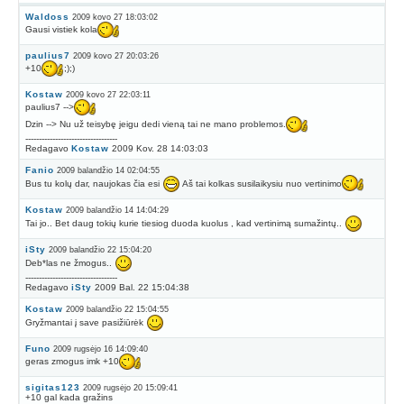
Waldoss
2009 kovo 27 18:03:02
Gausi vistiek kola
paulius7
2009 kovo 27 20:03:26
+10
;);)
Kostaw
2009 kovo 27 22:03:11
paulius7 -->
Dzin --> Nu už teisybę jeigu dedi vieną tai ne mano problemos.
----------------------------------
Redagavo
Kostaw
2009 Kov. 28 14:03:03
Fanio
2009 balandžio 14 02:04:55
Bus tu kolų dar, naujokas čia esi
Aš tai kolkas susilaikysiu nuo vertinimo
Kostaw
2009 balandžio 14 14:04:29
Tai jo.. Bet daug tokių kurie tiesiog duoda kuolus , kad vertinimą sumažintų..
iSty
2009 balandžio 22 15:04:20
Deb*las ne žmogus..
----------------------------------
Redagavo
iSty
2009 Bal. 22 15:04:38
Kostaw
2009 balandžio 22 15:04:55
Gryžmantai į save pasižiūrėk
Funo
2009 rugsėjo 16 14:09:40
geras zmogus imk +10
sigitas123
2009 rugsėjo 20 15:09:41
+10 gal kada gražins