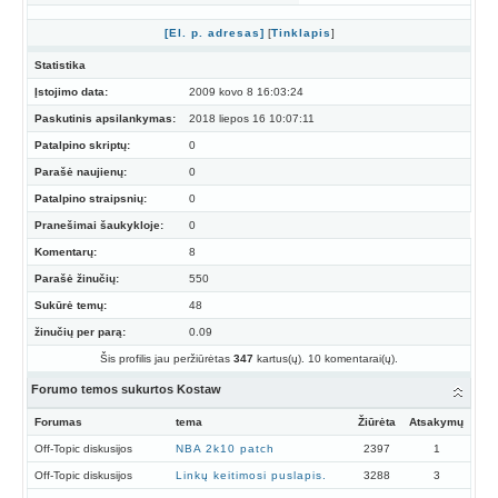
[El. p. adresas]
[
Tinklapis
]
Statistika
Įstojimo data:
2009 kovo 8 16:03:24
Paskutinis apsilankymas:
2018 liepos 16 10:07:11
Patalpino skriptų:
0
Parašė naujienų:
0
Patalpino straipsnių:
0
Pranešimai šaukykloje:
0
Komentarų:
8
Parašė žinučių:
550
Sukūrė temų:
48
žinučių per parą:
0.09
Šis profilis jau peržiūrėtas
347
kartus(ų). 10 komentarai(ų).
Forumo temos sukurtos Kostaw
Forumas
tema
Žiūrėta
Atsakymų
Off-Topic diskusijos
NBA 2k10 patch
2397
1
Off-Topic diskusijos
Linkų keitimosi puslapis.
3288
3