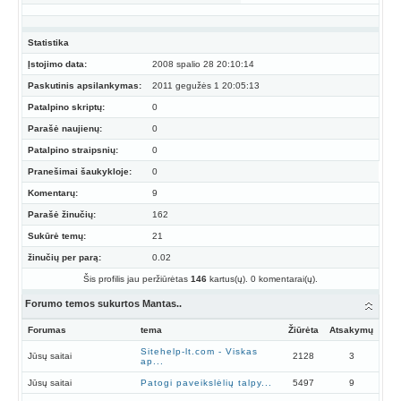
Statistika
Įstojimo data:
2008 spalio 28 20:10:14
Paskutinis apsilankymas:
2011 gegužės 1 20:05:13
Patalpino skriptų:
0
Parašė naujienų:
0
Patalpino straipsnių:
0
Pranešimai šaukykloje:
0
Komentarų:
9
Parašė žinučių:
162
Sukūrė temų:
21
žinučių per parą:
0.02
Šis profilis jau peržiūrėtas
146
kartus(ų). 0 komentarai(ų).
Forumo temos sukurtos Mantas..
Forumas
tema
Žiūrėta
Atsakymų
Sitehelp-lt.com - Viskas
Jūsų saitai
2128
3
ap...
Jūsų saitai
Patogi paveikslėlių talpy...
5497
9