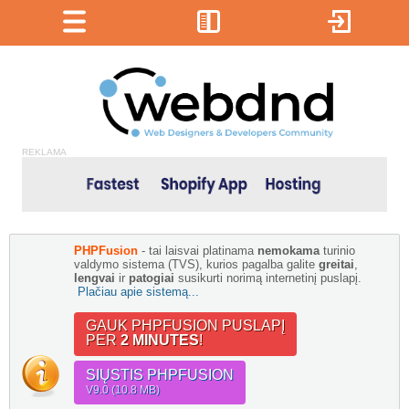
REKLAMA
PHPFusion
- tai laisvai platinama
nemokama
turinio
valdymo sistema (TVS), kurios pagalba galite
greitai
,
lengvai
ir
patogiai
susikurti norimą internetinį puslapį.
Plačiau apie sistemą...
GAUK PHPFUSION PUSLAPĮ
PER
2 MINUTES
!
SIŲSTIS PHPFUSION
V9.0 (10.8 MB)