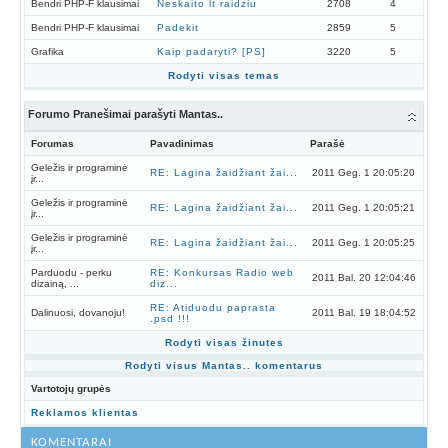
Bendri PHP-F klausimai
Neskaito lt raidziu
2708
4
Bendri PHP-F klausimai
Padekit
2859
5
Grafika
Kaip padaryti? [PS]
3220
5
Rodyti visas temas
Forumo Pranešimai parašyti Mantas..
Forumas
Pavadinimas
Parašė
Geležis ir programinė
RE: Lagina žaidžiant žai...
2011 Geg. 1 20:05:20
įr...
Geležis ir programinė
RE: Lagina žaidžiant žai...
2011 Geg. 1 20:05:21
įr...
Geležis ir programinė
RE: Lagina žaidžiant žai...
2011 Geg. 1 20:05:25
įr...
Parduodu - perku
RE: Konkursas Radio web
2011 Bal. 20 12:04:46
dizainą, ...
diz...
RE: Atiduodu paprasta
Dalinuosi, dovanoju!
2011 Bal. 19 18:04:52
.psd !!!
Rodyti visas žinutes
Rodyti visus Mantas.. komentarus
Vartotojų grupės
Reklamos klientas
KOMENTARAI