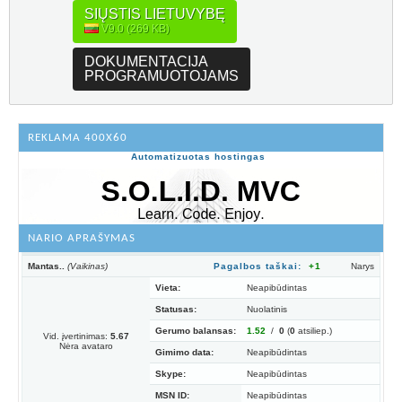
SIŲSTIS LIETUVYBĘ
V9.0 (269 KB)
DOKUMENTACIJA
PROGRAMUOTOJAMS
REKLAMA 400X60
Automatizuotas hostingas
NARIO APRAŠYMAS
Mantas..
(Vaikinas)
Pagalbos taškai:
+1
Narys
Vieta:
Neapibūdintas
Statusas:
Nuolatinis
Gerumo balansas:
1.52
/
0
(
0
atsiliep.)
Vid. įvertinimas:
5.67
Nėra avataro
Gimimo data:
Neapibūdintas
Skype:
Neapibūdintas
MSN ID:
Neapibūdintas