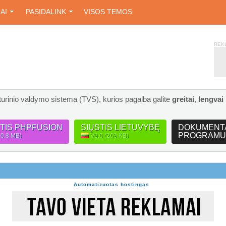
IAI
PASIDALINK
VISOS TEMOS
REK
turinio valdymo sistema (TVS), kurios pagalba galite
greitai
,
lengvai
STIS PHPFUSION
SIŲSTIS LIETUVYBĘ
DOKUMENT
PROGRAMU
10.8 MB)
V9.0 (269 KB)
Automatizuotas hostingas