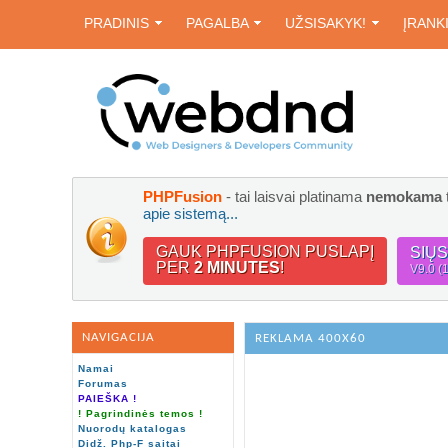
PRADINIS
PAGALBA
UŽSISAKYK!
ĮRANK
PHPFusion
- tai laisvai platinama
nemokama
apie sistemą...
GAUK PHPFUSION PUSLAPĮ
SIŲ
PER
2 MINUTES
!
V9.0 (
NAVIGACIJA
REKLAMA 400X60
Namai
Forumas
PAIEŠKA !
! Pagrindinės temos !
Nuorodų katalogas
Didž. Php-F saitai