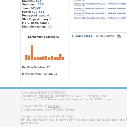
Naujienų:
529
Straipsnių:
235
Temų:
52,591
Postų:
522,551
Postų pask. parą:
0
Shout'ų pask. parą:
0
P.S.C. pask. parą:
0
Nuorodų kataloge:
13
1 Komentarai
· 2085 Skaityta ·
Lankomumo Statistika
Peržiūrų šiandien: 22
Iš viso peržiūrų:
22948724
Copyright WebDnD © 2006-2021
Powered by
PHP-Fusion
copyright © 2003-2021 by Nick Jones.
Released as free software under the terms of the GNU/GPL license.
Renewed theme by
Creatium
Created on structure of Revision theme
Puslapis užkrautas per 0.20 sekundes
394,467,461 WordPress, Shopify ir PHPFusion programuotojų bendruomenė U
apsilankymų