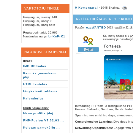
0 Komentarai
· 1948 Skaityta ·
VARTOTOJŲ TINKLE
Prisijungusių svečių: 140
ARTĖJA DIDŽIAUSIA PHP KONFE
Prisijungusių narių: 0
Prisijungusių narių nėra
ozzWANTED
Parašė
2023 rugpjūčio 22 18
Registruoti nariai: 25,966
Šių metų spalio 6-7 į
Naujausias narys:
LnKnPrK1
ekskursijoje pasidair
NAUJAUSI STRAIPSNIAI
Įprasti:
IMG BBKodas
Pamoka ,nemokamo
php...
HTML lentelės
Išnykstanti reklama
Kalendorius
Introducing PHPeste, a distinguished PHP 
Skirti naujokams:
Pessoa, Salvador, São Luis, Recife, Natal
Mano profilis įdėj...
Spanning two enriching days, attendees c
PHP-Fusion V7.02.03 ...
Comprehensive Learning:
Dive deep int
Keletas pamokėlių ...
Networking Opportunities:
Engage with pa