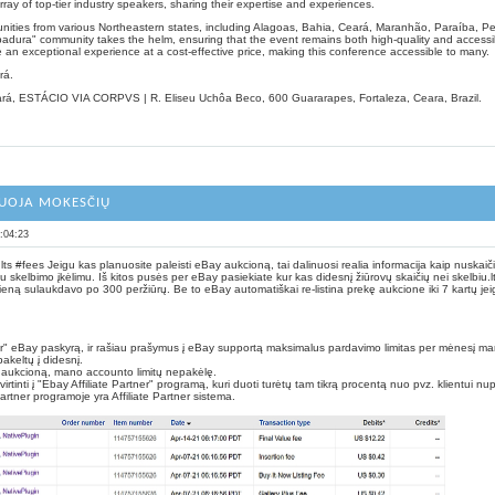
ray of top-tier industry speakers, sharing their expertise and experiences.
unities from various Northeastern states, including Alagoas, Bahia, Ceará, Maranhão, Paraíba, 
dura" community takes the helm, ensuring that the event remains both high-quality and accessible
 an exceptional experience at a cost-effective price, making this conference accessible to many.
rá.
eará, ESTÁCIO VIA CORPVS | R. Eliseu Uchôa Beco, 600 Guararapes, Fortaleza, Ceara, Brazil.
IUOJA MOKESČIŲ
:04:23
ts #fees Jeigu kas planuosite paleisti eBay aukcioną, tai dalinuosi realia informacija kaip nusk
skelbimo įkėlimu. Iš kitos pusės per eBay pasiekiate kur kas didesnį žiūrovų skaičių nei skelbiu.l
 dieną sulaukdavo po 300 peržiūrų. Be to eBay automatiškai re-listina prekę aukcione iki 7 kartų je
ler" eBay paskyrą, ir rašiau prašymus į eBay supportą maksimalus pardavimo limitas per mėnesį ma
akeltų į didesnį.
 aukcioną, mano accounto limitų nepakėlę.
tvirtinti į "Ebay Affiliate Partner" programą, kuri duoti turėtų tam tikrą procentą nuo pvz. klientui n
rtner programoje yra Affiliate Partner sistema.