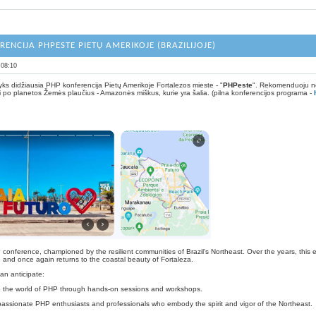
RENCIJA PHPESTE PIETŲ AMERIKOJE (BRAZILIJOJE)
:08:10
vyks didžiausia PHP konferencija Pietų Amerikoje Fortalezos mieste - "
PHPeste
". Rekomenduoju ne 
yti po planetos Žemės plaučius - Amazonės miškus, kurie yra šalia. (pilna konferencijos programa -
conference, championed by the resilient communities of Brazil's Northeast. Over the years, this e
, and once again returns to the coastal beauty of Fortaleza.
an anticipate:
o the world of PHP through hands-on sessions and workshops.
ssionate PHP enthusiasts and professionals who embody the spirit and vigor of the Northeast.