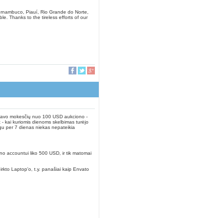
Pernambuco, Piauí, Rio Grande do Norte,
. Thanks to the tireless efforts of our
aičiavo mokesčių nuo 100 USD aukciono -
t - kai kuriomis dienoms skelbimas turėjo
igu per 7 dienas niekas nepateikia
no accountui liko 500 USD, ir tik matomai
upirkto Laptop'o, t.y. panašiai kaip Envato