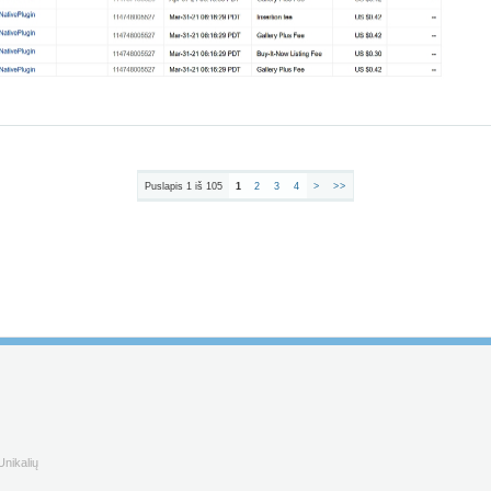
Puslapis 1 iš 105
1
2
3
4
>
>>
nikalių