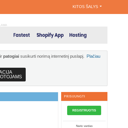
KITOS ŠALYS
LAMA
ir
patogiai
susikurti norimą internetinį puslapį.
Plačiau
ACIJA
OTOJAMS
PRISIJUNGTI
REGISTRUOTIS
Nario vardas