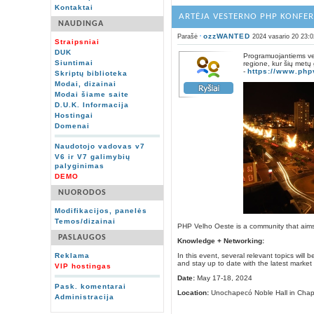
Kontaktai
ARTĖJA VESTERNO PHP KONFER
NAUDINGA
ozzWANTED
Parašė
2024 vasario 20 23:0
Straipsniai
DUK
Programuojantiems ves
Siuntimai
regione, kur šių metų
-
https://www.php
Skriptų biblioteka
Modai, dizainai
Modai šiame saite
D.U.K. Informacija
Hostingai
Domenai
Naudotojo vadovas v7
V6 ir V7 galimybių
palyginimas
DEMO
NUORODOS
Modifikacijos, panelės
Temos/dizainai
PHP Velho Oeste is a community that aims
PASLAUGOS
Knowledge + Networking:
In this event, several relevant topics wi
Reklama
and stay up to date with the latest market
VIP hostingas
Date:
May 17-18, 2024
Pask. komentarai
Location:
Unochapecó Noble Hall in Chape
Administracija