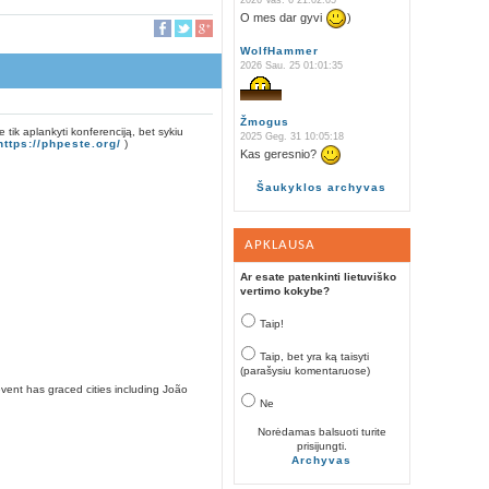
2026 Vas. 6 21:02:05
O mes dar gyvi
)
WolfHammer
2026 Sau. 25 01:01:35
Žmogus
tik aplankyti konferenciją, bet sykiu
2025 Geg. 31 10:05:18
https://phpeste.org/
)
Kas geresnio?
Šaukyklos archyvas
APKLAUSA
Ar esate patenkinti lietuviško
vertimo kokybe?
Taip!
Taip, bet yra ką taisyti
(parašysiu komentaruose)
vent has graced cities including João
Ne
Norėdamas balsuoti turite
prisijungti.
Archyvas