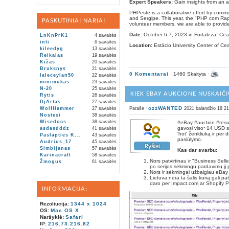
Expert Speakers:
Gain insights from an ar
PHPeste is a collaborative effort by comm
and Sergipe. This year, the "PHP com Rapa
PASKUTINIAI NARIAI
volunteer members, we are able to provide
Date:
October 6-7, 2023 in Fortaleza, Cea
LnKnPrK1
4 savaitės
inti
6 savaitės
Location:
Estácio University Center of C
kileedyg
13 savaitės
Reikalas
19 savaitės
Kižas
20 savaitės
Bruksnys
21 savaitės
0 Komentarai
· 1460 Skaityta ·
laleceylan50
22 savaitės
minimukas
23 savaitės
N-20
25 savaitės
KIEK EBAY AUKCIONE NUSKAIČ
Rytis
26 savaitės
DjArtas
27 savaitės
ozzWANTED
Parašė
2021 balandžio 18 21
WolfHammer
27 savaitės
Nostesi
38 savaitės
Wisedocs
38 savaitės
#eBay #auction #resul
gavosi viso~14 USD su 
asdasdddz
41 savaitės
'hot' ženkliuką ir per
Paslapties K...
43 savaitės
pasiūlymo.
Audrius_17
45 savaitės
Simbijanas
57 savaitės
Kas dar svarbu:
Karinacraft
58 savaitės
Nors patvirtinau ir "Business Sel
Žmogus
61 savaitės
po serijos sėkmingų pardavimų jį p
Nors ir sėkmingai užbaigiau eBay
Lietuva nėra ta šalis kurią gali pa
daro per Impact.com ar Shopify Pa
INFORMACIJA:
Rezoliucija:
1344 x 1024
OS:
Mac OS X
Naršyklė:
Safari
IP:
216.73.216.82