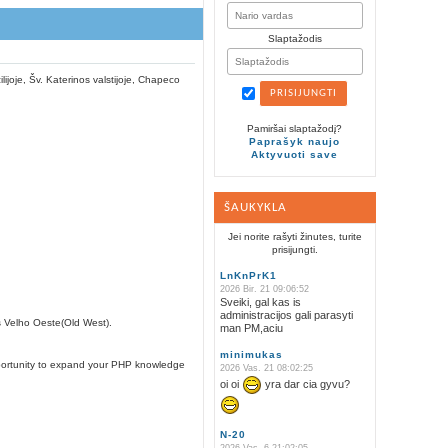
Slaptažodis
joje, Šv. Katerinos valstijoje, Chapeco
Pamiršai slaptažodį?
Paprašyk naujo
Aktyvuoti save
ŠAUKYKLA
Jei norite rašyti žinutes, turite
prisijungti.
LnKnPrK1
2026 Bir. 21 09:06:52
Sveiki, gal kas is
administracijos gali parasyti
s Velho Oeste(Old West).
man PM,aciu
minimukas
opportunity to expand your PHP knowledge
2026 Vas. 21 08:02:25
oi oi
yra dar cia gyvu?
N-20