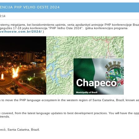
ENCIJA PHP VELHO OESTE 2024
2:14
ternų mėgėjams, bei besidomintiems upėmis, verta apsilankyti antrojoje PHP konferencijoje Brazili
 gegužės 17-18 įvyks konferencija "PHP Velho Oste 2024". (pilna konferencijos programa
velhoeste.com.br/2024/
)
 to move the PHP language ecosystem in the western region of Santa Catarina, Brazil, known a
ll be covered, from the latest language updates to best development practices. You will have the 
 trends.
có, Santa Catarina, Brazil.