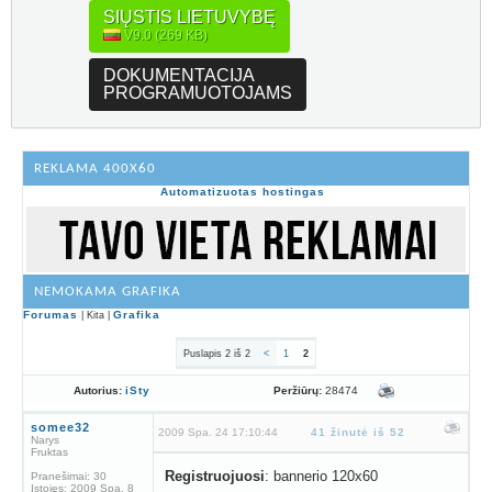
SIŲSTIS LIETUVYBĘ
V9.0 (269 KB)
DOKUMENTACIJA
PROGRAMUOTOJAMS
REKLAMA 400X60
Automatizuotas hostingas
NEMOKAMA GRAFIKA
Forumas
Grafika
| Kita |
Puslapis 2 iš 2
<
1
2
Peržiūrų:
28474
Autorius:
iSty
somee32
2009 Spa. 24 17:10:44
41 žinutė iš 52
Narys
Fruktas
Registruojuosi
: bannerio 120x60
Pranešimai:
30
Įstojęs:
2009 Spa. 8