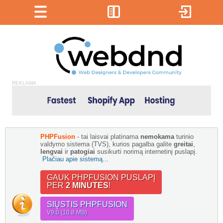
REKLAMA
PHPFusion
- tai laisvai platinama
nemokama
turinio
valdymo sistema (TVS), kurios pagalba galite
greitai
,
lengvai
ir
patogiai
susikurti norimą internetinį puslapį.
Plačiau apie sistemą...
GAUK PHPFUSION PUSLAPĮ
PER
2 MINUTES
!
SIŲSTIS PHPFUSION
V9.0 (10.8 MB)