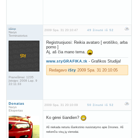
iSty
2009 Spa. 31 20:10:47
49 žinutė iš 52
Narys
Terminatorius
Registruojuosi: Reikia avataro [ erotiško, arba
porno ]
Aj, aš čia mano tema..
- Grafikos Studija!
www.styGRAFIKA.tk
Redagavo
2009 Spa. 31 20:10:05
iSty
Pranešimai:
1235
Įstojęs:
2008 Lap. 9
22:11:33
Donatas
2009 Spa. 31 20:10:09
50 žinutė iš 52
Narys
Ekspertas
Ko gėrei šiandien?
Aš niekada neturiu išankstinio nusistatymo apie žmones. Aš
nekenčiu visų jų vienodai.