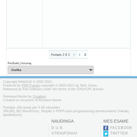
Puslapis 2 iš 2
<
1
2
Peršokti į forumą:
Copyright WebDnD © 2006-2021
Powered by
PHP-Fusion
copyright © 2003-2021 by Nick Jones.
Released as free software under the terms of the GNU/GPL license.
Renewed theme by
Creatium
Created on structure of Revision theme
Puslapis užkrautas per 0.28 sekundes
394,881,362 WordPress, Shopify ir PHPFusion programuotojų bendruomenė Unikalių
apsilankymų
NAUDINGA
MES ESAME
D.U.K.
FACEBOOK
STRAIPSNIAI
TWITTER