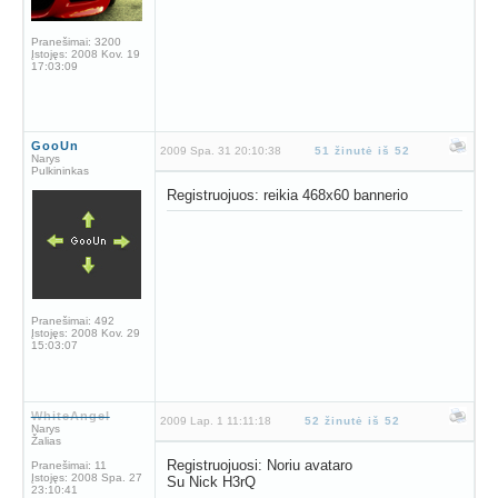
Pranešimai:
3200
Įstojęs:
2008 Kov. 19
17:03:09
GooUn
2009 Spa. 31 20:10:38
51 žinutė iš 52
Narys
Pulkininkas
Registruojuos: reikia 468x60 bannerio
Pranešimai:
492
Įstojęs:
2008 Kov. 29
15:03:07
WhiteAngel
2009 Lap. 1 11:11:18
52 žinutė iš 52
Narys
Žalias
Registruojuosi: Noriu avataro
Pranešimai:
11
Įstojęs:
2008 Spa. 27
Su Nick H3rQ
23:10:41