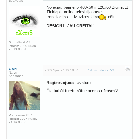
Spalvotas
Norėčiau bannerio 468x60 ir 120x60 Ziurim.Lt
Tinklapis online televizija kases
trancliacijos.... Muzikos klipa
ačiu
DESIGN11 JAU GREITAI!
Pranešimai:
62
Įstojęs:
2009 Rugp.
26 19:08:51
GoN
2009 Spa. 24 19:10:34
44 žinutė iš 52
Narys
Kapitonas
Registruojuosi
: avataro
Čia turbūt turėtu būti mandras užrašas?
Pranešimai:
817
Įstojęs:
2007 Rugp.
24 16:08:06