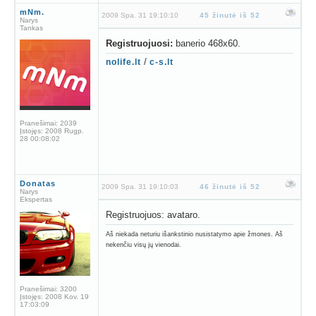
mNm.
2009 Spa. 31 19:10:10
45 žinutė iš 52
Narys
Tankas
Registruojuosi:
banerio 468x60.
/
nolife.lt
c-s.lt
Pranešimai:
2039
Įstojęs:
2008 Rugp.
28 00:08:02
Donatas
2009 Spa. 31 19:10:03
46 žinutė iš 52
Narys
Ekspertas
Registruojuos: avataro.
Aš niekada neturiu išankstinio nusistatymo apie žmones. Aš
nekenčiu visų jų vienodai.
Pranešimai:
3200
Įstojęs:
2008 Kov. 19
17:03:09