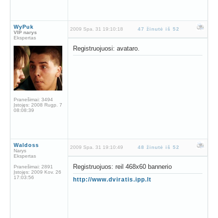
WyPuk
2009 Spa. 31 19:10:18
47 žinutė iš 52
VIP narys
Ekspertas
Registruojuosi: avataro.
Pranešimai:
3494
Įstojęs:
2008 Rugp. 7
08:08:39
Waldoss
2009 Spa. 31 19:10:49
48 žinutė iš 52
Narys
Ekspertas
Registruojuos: reil 468x60 bannerio
Pranešimai:
2891
Įstojęs:
2009 Kov. 26
17:03:56
http://www.dviratis.ipp.lt