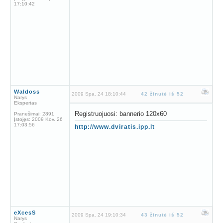
17:10:42
Waldoss
2009 Spa. 24 18:10:44
42 žinutė iš 52
Narys
Ekspertas
Registruojuosi: bannerio 120x60
Pranešimai:
2891
Įstojęs:
2009 Kov. 26
17:03:56
http://www.dviratis.ipp.lt
eXcesS
2009 Spa. 24 19:10:34
43 žinutė iš 52
Narys