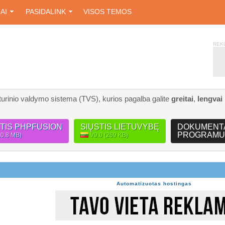
IAI
PASIDALINK
VISOS TEMOS
REK
turinio valdymo sistema (TVS), kurios pagalba galite
greitai
,
lengvai
STIS PHPFUSION
SIŲSTIS LIETUVYBĘ
DOKUMENT
PROGRAMU
10.8 MB)
V9.0 (269 KB)
Automatizuotas hostingas