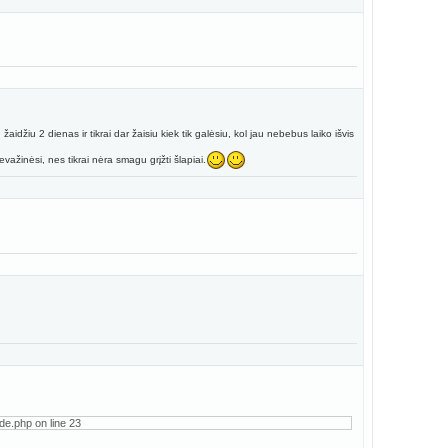
iu 2 dienas ir tikrai dar žaisiu kiek tik galėsiu, kol jau nebebus laiko išvis
evažinėsi, nes tikrai nėra smagu grįžti šlapiai.
de.php on line 23