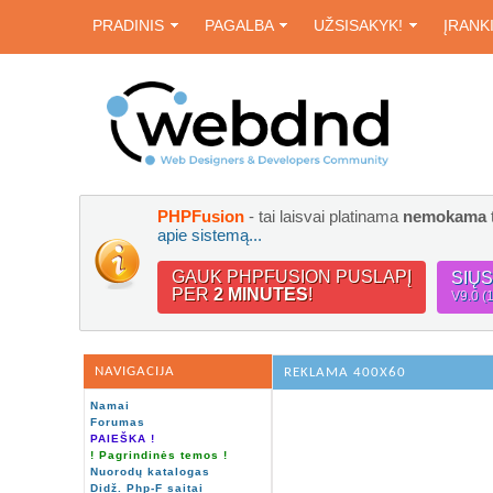
PRADINIS
PAGALBA
UŽSISAKYK!
ĮRANK
PHPFusion
- tai laisvai platinama
nemokama
apie sistemą...
GAUK PHPFUSION PUSLAPĮ
SIŲ
PER
2 MINUTES
!
V9.0 (
NAVIGACIJA
REKLAMA 400X60
Namai
Forumas
PAIEŠKA !
! Pagrindinės temos !
Nuorodų katalogas
Didž. Php-F saitai