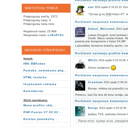
Peržiūrėti vartotojo profilio ko
ewl
, Ko
2014 spalio 6 16:10:10
VARTOTOJŲ TINKLE
"Tai kas gi ta
PHP
-Fsion 9?" re
Prisijungusių svečių: 2372
Prisijungusių narių: 0
Peržiūrėti naujienos komentaru
Prisijungusių narių nėra
Auksė_Welcome
2014 spal
Registruoti nariai: 25,966
Naujausias narys:
LnKnPrK1
Labas žmogiuk, kuris lankaisi 
Sveiki. Mano vardas Auksė. Man
prisėsti prie kompiuterio ir žaisti SA:MP.
Laisvalaikiu domiuosi dviračių sportu, nes
NAUJAUSI STRAIPSNIAI
Peržiūrėti vartotojo profilio ko
Įprasti:
WhiZz
,
2014 spalio 6 02:10:59
IMG BBKodas
Geros naujienos
Pamoka ,nemokamo php...
Peržiūrėti naujienos komentaru
HTML lentelės
Creatium
2014 spalio 5 09:10:
Išnykstanti reklama
Bonqe, reikėtų tai pranešti į n
Kalendorius
Primenu, kad čia tėra tik beta versija, taigi
Skirti naujokams:
Peržiūrėti naujienos komentaru
Mano profilis įdėj...
Bonqe
,
2014 spalio 4 20:10:30
PHP-Fusion V7.02.03 ...
Įrašiau TVS, sukūriau forumo ka
Keletas pamokėlių ...
Parse error: syntax error, unexpec