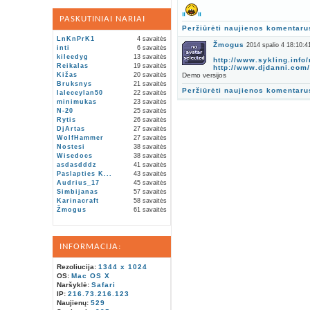
PASKUTINIAI NARIAI
Peržiūrėti naujienos komentaru
LnKnPrK1
4 savaitės
Žmogus
2014 spalio 4 18:10:4
inti
6 savaitės
kileedyg
13 savaitės
http://www.sykling.info
Reikalas
19 savaitės
http://www.djdanni.com/
Kižas
20 savaitės
Demo versijos
Bruksnys
21 savaitės
Peržiūrėti naujienos komentaru
laleceylan50
22 savaitės
minimukas
23 savaitės
N-20
25 savaitės
Rytis
26 savaitės
DjArtas
27 savaitės
WolfHammer
27 savaitės
Nostesi
38 savaitės
Wisedocs
38 savaitės
asdasdddz
41 savaitės
Paslapties K...
43 savaitės
Audrius_17
45 savaitės
Simbijanas
57 savaitės
Karinacraft
58 savaitės
Žmogus
61 savaitės
INFORMACIJA:
Rezoliucija:
1344 x 1024
OS:
Mac OS X
Naršyklė:
Safari
IP:
216.73.216.123
Naujienų:
529