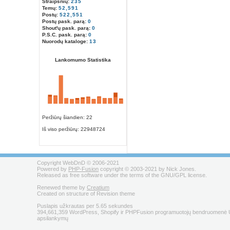
Straipsnių:
235
Temų:
52,591
Postų:
522,551
Postų pask. parą:
0
Shout'ų pask. parą:
0
P.S.C. pask. parą:
0
Nuorodų kataloge:
13
Lankomumo Statistika
Peržiūrų šiandien: 22
Iš viso peržiūrų:
22948724
Copyright WebDnD © 2006-2021
Powered by
PHP-Fusion
copyright © 2003-2021 by Nick Jones.
Released as free software under the terms of the GNU/GPL license.
Renewed theme by
Creatium
Created on structure of Revision theme
Puslapis užkrautas per 5.65 sekundes
394,661,359 WordPress, Shopify ir PHPFusion programuotojų bendruomenė U
apsilankymų