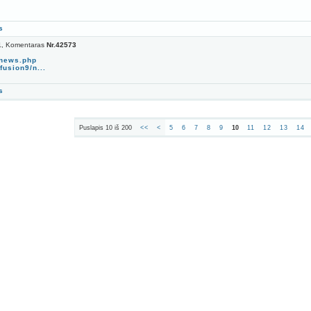
s
, Komentaras
Nr.42573
1
/news.php
fusion9/n...
s
Puslapis 10 iš 200
<<
<
5
6
7
8
9
10
11
12
13
14