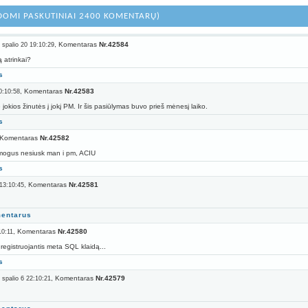
DOMI PASKUTINIAI 2400 KOMENTARŲ)
, Komentaras
Nr.42584
 spalio 20 19:10:29
ą atrinkai?
s
, Komentaras
Nr.42583
0:10:58
 jokios žinutės į jokį PM. Ir šis pasiūlymas buvo prieš mėnesį laiko.
s
 Komentaras
Nr.42582
mogus nesiusk man i pm, ACIU
s
, Komentaras
Nr.42581
 13:10:45
mentarus
, Komentaras
Nr.42580
10:11
registruojantis meta SQL klaidą...
s
, Komentaras
Nr.42579
 spalio 6 22:10:21