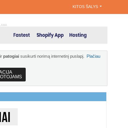
KITOS ŠALYS
LAMA
ir
patogiai
susikurti norimą internetinį puslapį.
Plačiau
ACIJA
OTOJAMS