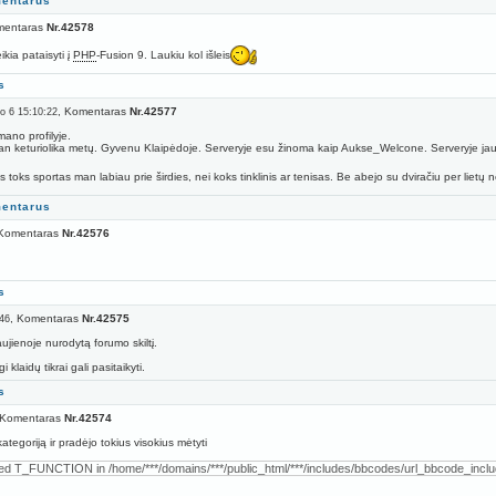
mentarus
mentaras
Nr.42578
ikia pataisyti į
PHP
-Fusion 9. Laukiu kol išleis
s
, Komentaras
Nr.42577
io 6 15:10:22
mano profilyje.
 keturiolika metų. Gyvenu Klaipėdoje. Serveryje esu žinoma kaip Aukse_Welcone. Serveryje jau žaidž
 toks sportas man labiau prie širdies, nei koks tinklinis ar tenisas. Be abejo su dviračiu per lietų n
mentarus
 Komentaras
Nr.42576
s
, Komentaras
Nr.42575
46
aujienoje nurodytą forumo skiltį.
 klaidų tikrai gali pasitaikyti.
s
 Komentaras
Nr.42574
tegoriją ir pradėjo tokius visokius mėtyti
ted T_FUNCTION in /home/***/domains/***/public_html/***/includes/bbcodes/url_bbcode_inclu