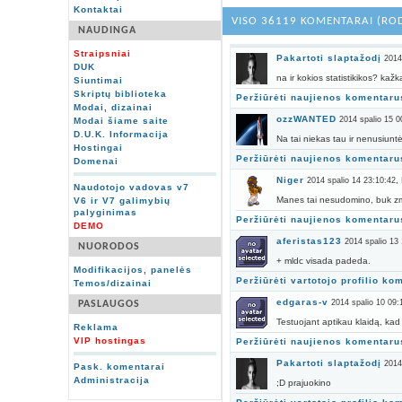
Kontaktai
VISO 36119 KOMENTARAI (RO
NAUDINGA
Straipsniai
Pakartoti slaptažodį
2014
DUK
na ir kokios statistikikos? kažk
Siuntimai
Skriptų biblioteka
Peržiūrėti naujienos komentaru
Modai, dizainai
ozzWANTED
2014 spalio 15 0
Modai šiame saite
D.U.K. Informacija
Na tai niekas tau ir nenusiuntė
Hostingai
Peržiūrėti naujienos komentaru
Domenai
Niger
,
2014 spalio 14 23:10:42
Naudotojo vadovas v7
Manes tai nesudomino, buk z
V6 ir V7 galimybių
palyginimas
Peržiūrėti naujienos komentaru
DEMO
aferistas123
2014 spalio 13
NUORODOS
+ mldc visada padeda.
Modifikacijos, panelės
Peržiūrėti vartotojo profilio ko
Temos/dizainai
edgaras-v
2014 spalio 10 09:
PASLAUGOS
Testuojant aptikau klaidą, kad 
Reklama
VIP hostingas
Peržiūrėti naujienos komentaru
Pakartoti slaptažodį
2014
Pask. komentarai
Administracija
;D prajuokino