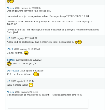
Niger
2008 rugsėjo 27 19:09:05
Dabar galutine ishvada kad idiotas esi.
numeris 4 temoje, redagavimo laikas: Redaguotas pR 2008-09-27 19:28
priesh tai mano komentaras parasytas tavajame acc laikas : 2008 rugsėjo 27
18:03:08
Ishvada: Idiotas ! uz tuos lopus ir kitas nesamones galimybe netekti komentavimo
funkcijios!
pR
2008 rugsėjo 27 19:09:59
Aisku kad as redagavau kad nerasinetu tokei debila kaip tu
iNeT
2008 rugsėjo 28 09:09:43
Cia tai kadras.
ToMis
2008 rugsėjo 29 19:09:23
zjbs bachuras yra ;D
DelluXas
2008 spalio 3 20:10:38
+10
, neblogas čiūvas...
pR
2008 spalio 5 15:10:14
labai norejau,aciu!
Niger
2008 spalio 5 20:10:53
Visi zinokit kox jis mazvaikis :D gavau i PM graaasinancia zinute :D