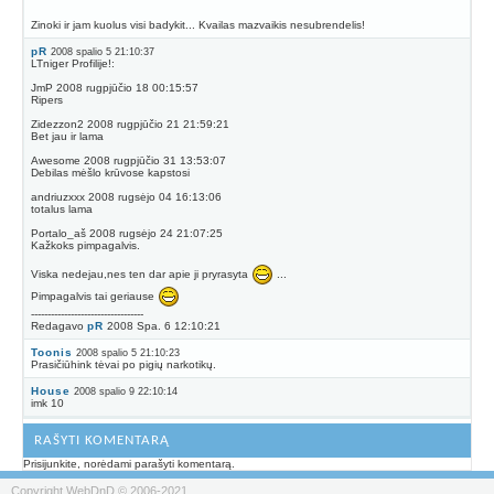
Zinoki ir jam kuolus visi badykit... Kvailas mazvaikis nesubrendelis!
pR
2008 spalio 5 21:10:37
LTniger Profilije!:
JmP 2008 rugpjūčio 18 00:15:57
Ripers
Zidezzon2 2008 rugpjūčio 21 21:59:21
Bet jau ir lama
Awesome 2008 rugpjūčio 31 13:53:07
Debilas mėšlo krūvose kapstosi
andriuzxxx 2008 rugsėjo 04 16:13:06
totalus lama
Portalo_aš 2008 rugsėjo 24 21:07:25
Kažkoks pimpagalvis.
Viska nedejau,nes ten dar apie ji pryrasyta
...
Pimpagalvis tai geriause
----------------------------------
Redagavo
pR
2008 Spa. 6 12:10:21
Toonis
2008 spalio 5 21:10:23
Prasičiūhink tėvai po pigių narkotikų.
House
2008 spalio 9 22:10:14
imk 10
RAŠYTI KOMENTARĄ
Prisijunkite, norėdami parašyti komentarą.
Copyright WebDnD © 2006-2021