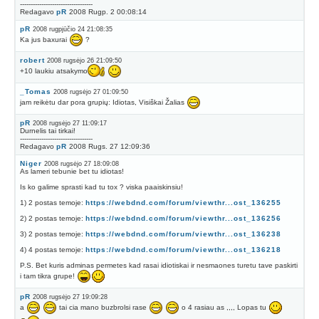
----------------------------------
Redagavo
pR
2008 Rugp. 2 00:08:14
pR
2008 rugpjūčio 24 21:08:35
Ka jus baxurai
?
robert
2008 rugsėjo 26 21:09:50
+10 laukiu atsakymo
_Tomas
2008 rugsėjo 27 01:09:50
jam reikėtu dar pora grupių: Idiotas, Visiškai Žalias
pR
2008 rugsėjo 27 11:09:17
Durnelis tai tirkai!
----------------------------------
Redagavo
pR
2008 Rugs. 27 12:09:36
Niger
2008 rugsėjo 27 18:09:08
As lameri tebunie bet tu idiotas!
Is ko galime sprasti kad tu tox ? viska paaiskinsiu!
1) 2 postas temoje:
https://webdnd.com/forum/viewthr...ost_136255
2) 2 postas temoje:
https://webdnd.com/forum/viewthr...ost_136256
3) 2 postas temoje:
https://webdnd.com/forum/viewthr...ost_136238
4) 4 postas temoje:
https://webdnd.com/forum/viewthr...ost_136218
P.S. Bet kuris adminas permetes kad rasai idiotiskai ir nesmaones turetu tave paskirti
i tam tikra grupe!
pR
2008 rugsėjo 27 19:09:28
a
tai cia mano buzbrolsi rase
o 4 rasiau as ,,,, Lopas tu