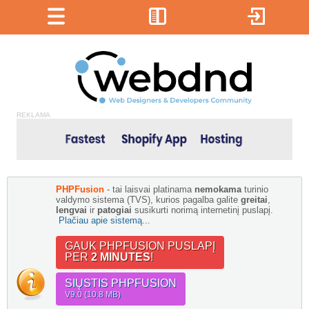
REKLAMA
PHPFusion
- tai laisvai platinama
nemokama
turinio
valdymo sistema (TVS), kurios pagalba galite
greitai
,
lengvai
ir
patogiai
susikurti norimą internetinį puslapį.
Plačiau apie sistemą...
GAUK PHPFUSION PUSLAPĮ
PER
2 MINUTES
!
SIŲSTIS PHPFUSION
V9.0 (10.8 MB)