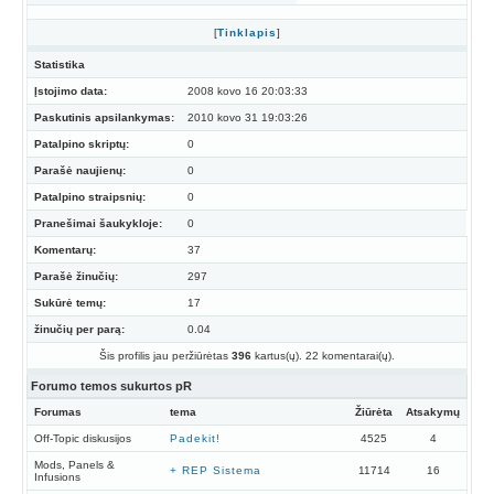
[
Tinklapis
]
Statistika
Įstojimo data:
2008 kovo 16 20:03:33
Paskutinis apsilankymas:
2010 kovo 31 19:03:26
Patalpino skriptų:
0
Parašė naujienų:
0
Patalpino straipsnių:
0
Pranešimai šaukykloje:
0
Komentarų:
37
Parašė žinučių:
297
Sukūrė temų:
17
žinučių per parą:
0.04
Šis profilis jau peržiūrėtas
396
kartus(ų). 22 komentarai(ų).
Forumo temos sukurtos pR
Forumas
tema
Žiūrėta
Atsakymų
Off-Topic diskusijos
Padekit!
4525
4
Mods, Panels &
+ REP Sistema
11714
16
Infusions