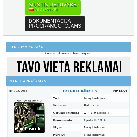
SIŲSTIS LIETUVYBĘ
V9.0 (269 KB)
DOKUMENTACIJA
PROGRAMUOTOJAMS
REKLAMA 400X60
Automatizuotas hostingas
NARIO APRAŠYMAS
pR
(Vaikinas)
Pagalbos taškai: 0
VIP narys
Vieta:
Neapibūdintas
Vid. įvertinimas:
7
Statusas:
Buldozeris
Gerumo balansas:
1
/
0
(
0
atsiliep.)
Gimimo data:
Spalis 15 1994
Skype:
Neapibūdintas
MSN ID:
Neapibūdintas