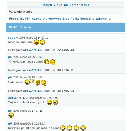
Rodyti visus pR komentarus
Vartotojų grupės
Floderis
,
VIP narys
,
Agresyvus
,
Nesikeik
,
Neskaito taisyklių
KOMENTARAI
robert
2008 liepos 22 14:07:11
Mesa muahahaha
----------------------------------
Redagavo
ozzWANTED
2008 Lie. 22 14:07:43
pR
2008 liepos 23 00:07:07
?? kokia dar mesa durneli
----------------------------------
Redagavo
ozzWANTED
2008 Lie. 30 17:07:11
pR
2008 liepos 30 13:07:39
Sako mesa
----------------------------------
Redagavo
ozzWANTED
2008 Lie. 30 17:07:03
ozzWANTED
2008 liepos 30 17:07:55
Sejčias on frukt - krutoj frukt
pR
2008 liepos 30 17:07:41
pR
2008 rugpjūčio 1 20:08:23
Keiciosiu po 10 balu jus man, as jums