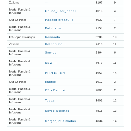
Žaliems
----
8167
9
Mods, Panels &
Online_user_panel
4013
4
Infusions
Out Of Place
Padekit prasau :(
5037
7
Mods, Panels &
Del themu..
2154
2
Infusions
Off-Topic diskusijos
Komanda.
5288
13
Žaliems
Del forumo...
4115
11
Mods, Panels &
Smyles
2364
6
Infusions
Mods, Panels &
NEW ---
4679
11
Infusions
Mods, Panels &
PHPFUSION
4952
15
Infusions
Out Of Place
phpfile
1912
3
Mods, Panels &
CS - BanList.
2803
2
Infusions
Mods, Panels &
Topas
3901
12
Infusions
Mods, Panels &
Skype Scriptas
7515
13
Infusions
Mods, Panels &
Mergsejintis modas ...
4834
14
Infusions