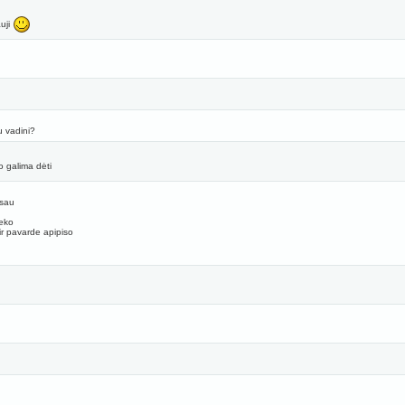
uji
u vadini?
 galima dėti
isau
ieko
ir pavarde apipiso