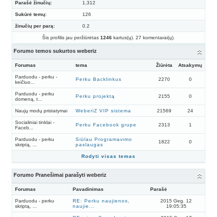
Parašė žinučių:
1,312
Sukūrė temų:
126
žinučių per parą:
0.2
Šis profilis jau peržiūrėtas
1246
kartus(ų). 27 komentarai(ų).
Forumo temos sukurtos weberiz
Forumas
tema
Žiūrėta
Atsakymų
Parduodu - perku -
Perku Backlinkus
2270
0
keičiuo...
Parduodu - perku
Perku projektą
2155
0
domeną, t...
Naujų modų pristatymai
WeberiZ VIP sistema
21569
24
Socialiniai tinklai -
Perku Facebook grupe
2313
1
Faceb...
Parduodu - perku
Siūlau Programavimo
1822
0
skriptą, ...
paslaugas
Rodyti visas temas
Forumo Pranešimai parašyti weberiz
Forumas
Pavadinimas
Parašė
Parduodu - perku
RE: Perku naujienos,
2015 Geg. 12
skriptą, ...
naujie...
19:05:35