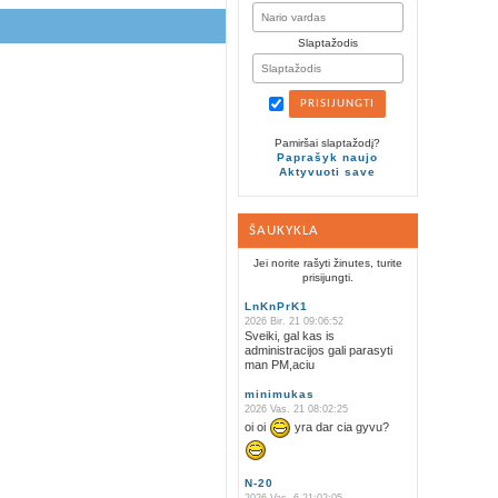
Slaptažodis
Pamiršai slaptažodį?
Paprašyk naujo
Aktyvuoti save
ŠAUKYKLA
Jei norite rašyti žinutes, turite
prisijungti.
LnKnPrK1
2026 Bir. 21 09:06:52
Sveiki, gal kas is
administracijos gali parasyti
man PM,aciu
minimukas
2026 Vas. 21 08:02:25
oi oi
yra dar cia gyvu?
N-20