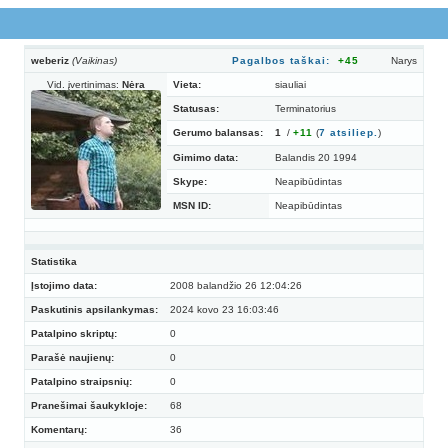
weberiz
(Vaikinas)
Pagalbos taškai:
+45
Narys
Vid. įvertinimas:
Nėra
Vieta:
siauliai
Statusas:
Terminatorius
Gerumo balansas:
1
/
+11
(
7
atsiliep.
)
Gimimo data:
Balandis 20 1994
Skype:
Neapibūdintas
MSN ID:
Neapibūdintas
Statistika
Įstojimo data:
2008 balandžio 26 12:04:26
Paskutinis apsilankymas:
2024 kovo 23 16:03:46
Patalpino skriptų:
0
Parašė naujienų:
0
Patalpino straipsnių:
0
Pranešimai šaukykloje:
68
Komentarų:
36