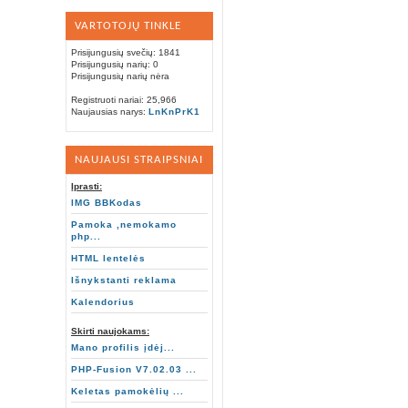
VARTOTOJŲ TINKLE
Prisijungusių svečių: 1841
Prisijungusių narių: 0
Prisijungusių narių nėra
Registruoti nariai: 25,966
Naujausias narys:
LnKnPrK1
NAUJAUSI STRAIPSNIAI
Įprasti:
IMG BBKodas
Pamoka ,nemokamo
php...
HTML lentelės
Išnykstanti reklama
Kalendorius
Skirti naujokams:
Mano profilis įdėj...
PHP-Fusion V7.02.03 ...
Keletas pamokėlių ...