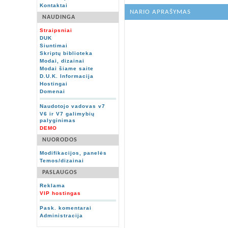
Kontaktai
NARIO APRAŠYMAS
NAUDINGA
Straipsniai
DUK
Siuntimai
Skriptų biblioteka
Modai, dizainai
Modai šiame saite
D.U.K. Informacija
Hostingai
Domenai
Naudotojo vadovas v7
V6 ir V7 galimybių
palyginimas
DEMO
NUORODOS
Modifikacijos, panelės
Temos/dizainai
PASLAUGOS
Reklama
VIP hostingas
Pask. komentarai
Administracija