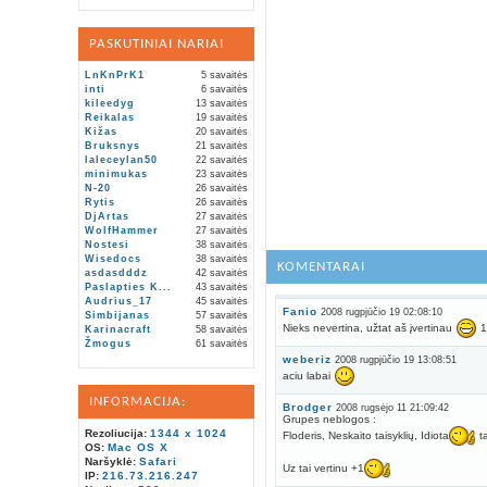
PASKUTINIAI NARIAI
LnKnPrK1
5 savaitės
inti
6 savaitės
kileedyg
13 savaitės
Reikalas
19 savaitės
Kižas
20 savaitės
Bruksnys
21 savaitės
laleceylan50
22 savaitės
minimukas
23 savaitės
N-20
26 savaitės
Rytis
26 savaitės
DjArtas
27 savaitės
WolfHammer
27 savaitės
Nostesi
38 savaitės
Wisedocs
38 savaitės
KOMENTARAI
asdasdddz
42 savaitės
Paslapties K...
43 savaitės
Audrius_17
45 savaitės
Fanio
2008 rugpjūčio 19 02:08:10
Simbijanas
57 savaitės
Nieks nevertina, užtat aš įvertinau
1
Karinacraft
58 savaitės
Žmogus
61 savaitės
weberiz
2008 rugpjūčio 19 13:08:51
aciu labai
INFORMACIJA:
Brodger
2008 rugsėjo 11 21:09:42
Grupes neblogos :
Rezoliucija:
1344 x 1024
Floderis, Neskaito taisyklių, Idiota
ta
OS:
Mac OS X
Naršyklė:
Safari
Uz tai vertinu +1
IP:
216.73.216.247