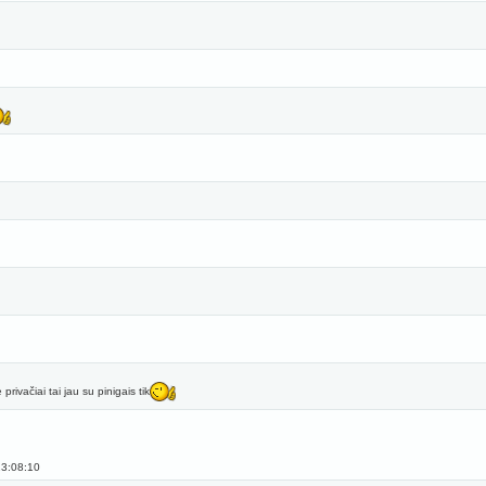
rivačiai tai jau su pinigais tik
3:08:10