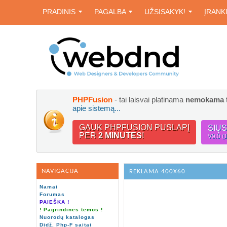
PRADINIS
PAGALBA
UŽSISAKYK!
ĮRANK
PHPFusion
- tai laisvai platinama
nemokama
apie sistemą...
GAUK PHPFUSION PUSLAPĮ
SIŲ
PER
2 MINUTES
!
V9.0 (
NAVIGACIJA
REKLAMA 400X60
Namai
Forumas
PAIEŠKA !
! Pagrindinės temos !
Nuorodų katalogas
Didž. Php-F saitai