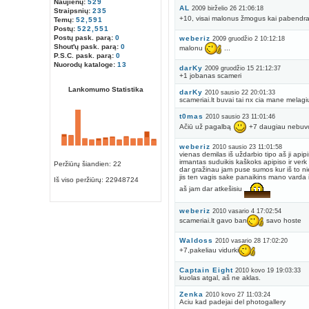
Naujienų:
529
AL
2009 birželio 26 21:06:18
Straipsnių:
235
+10, visai malonus žmogus kai pabendra
Temų:
52,591
Postų:
522,551
Postų pask. parą:
0
weberiz
2009 gruodžio 2 10:12:18
Shout'ų pask. parą:
0
malonu
...
P.S.C. pask. parą:
0
Nuorodų kataloge:
13
darKy
2009 gruodžio 15 21:12:37
+1 jobanas scameri
Lankomumo Statistika
darKy
2010 sausio 22 20:01:33
scameriai.lt buvai tai nx cia mane melagi
t0mas
2010 sausio 23 11:01:46
Ačiū už pagalbą
+7 daugiau nebuvo
weberiz
2010 sausio 23 11:01:58
vienas demilas iš uždarbio tipo aš ji apip
irmantas suduikis kaškoks apipiso ir verk
Peržiūrų šiandien: 22
dar gražinau jam puse sumos kur iš to n
jis ten vagis sake panaikins mano varda 
Iš viso peržiūrų:
22948724
aš jam dar atkešisiu
weberiz
2010 vasario 4 17:02:54
scameriai.lt gavo ban
savo hoste
Waldoss
2010 vasario 28 17:02:20
+7,pakeliau vidurki
Captain Eight
2010 kovo 19 19:03:33
kuolas atgal, aš ne aklas.
Zenka
2010 kovo 27 11:03:24
Aciu kad padejai del photogallery