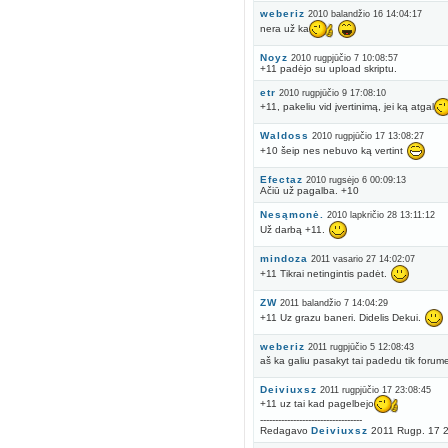
weberiz
2010 balandžio 16 14:04:17
nera už ka
Noyz
2010 rugpjūčio 7 10:08:57
+11 padėjo su upload skriptu.
etr
2010 rugpjūčio 9 17:08:10
+11, pakeliu vid įvertinimą, jei ką atgal
Waldoss
2010 rugpjūčio 17 13:08:27
+10 šeip nes nebuvo ką vertint
Efectaz
2010 rugsėjo 6 00:09:13
Ačiū už pagalba. +10
Nesąmonė.
2010 lapkričio 28 13:11:12
Už darbą +11.
mindoza
2011 vasario 27 14:02:07
+11 Tikrai netingintis padėt.
ZW
2011 balandžio 7 14:04:29
+11 Uz grazu baneri. Didelis Dekui.
weberiz
2011 rugpjūčio 5 12:08:43
aš ka galiu pasakyt tai padedu tik forume p
Deiviuxsz
2011 rugpjūčio 17 23:08:45
+11 uz tai kad pagelbejo
----------------------------------
Redagavo
Deiviuxsz
2011 Rugp. 17 2