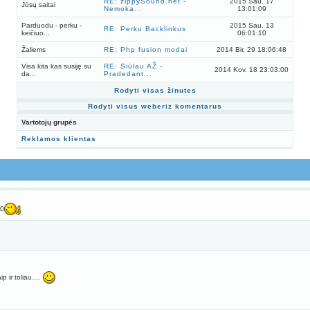
RE: zippySound.net -
2015 Sau. 17
Jūsų saitai
Nemoka...
13:01:09
Parduodu - perku -
2015 Sau. 13
RE: Perku Backlinkus
keičiuo...
06:01:10
Žaliems
RE: Php fusion modai
2014 Bir. 29 18:06:48
Visa kita kas susiję su
RE: Siūlau AŽ -
2014 Kov. 18 23:03:00
da...
Pradedant...
Rodyti visas žinutes
Rodyti visus weberiz komentarus
Vartotojų grupės
Reklamos klientas
0
ip ir toliau....