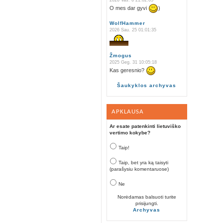
2026 Vas. 6 21:02:05
O mes dar gyvi
)
WolfHammer
2026 Sau. 25 01:01:35
Žmogus
2025 Geg. 31 10:05:18
Kas geresnio?
Šaukyklos archyvas
APKLAUSA
Ar esate patenkinti lietuviško
vertimo kokybe?
Taip!
Taip, bet yra ką taisyti
(parašysiu komentaruose)
Ne
Norėdamas balsuoti turite
prisijungti.
Archyvas