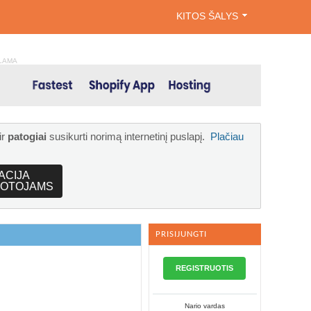
KITOS ŠALYS
LAMA
ir
patogiai
susikurti norimą internetinį puslapį.
Plačiau
ACIJA
OTOJAMS
PRISIJUNGTI
REGISTRUOTIS
Nario vardas