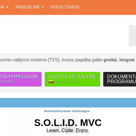
IAI
PASIDALINK
VISOS TEMOS
REK
turinio valdymo sistema (TVS), kurios pagalba galite
greitai
,
lengvai
STIS PHPFUSION
SIŲSTIS LIETUVYBĘ
DOKUMENT
PROGRAMU
10.8 MB)
V9.0 (269 KB)
Automatizuotas hostingas