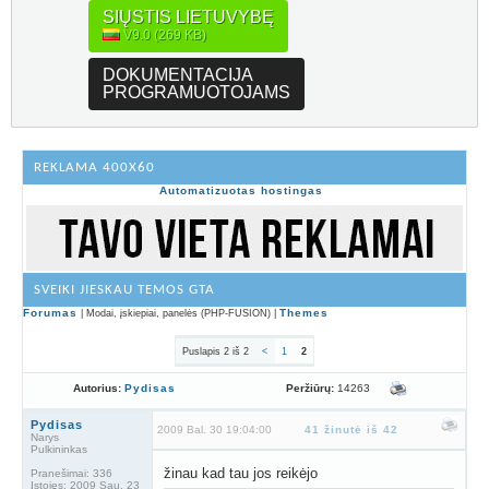
SIŲSTIS LIETUVYBĘ
V9.0 (269 KB)
DOKUMENTACIJA
PROGRAMUOTOJAMS
REKLAMA 400X60
Automatizuotas hostingas
SVEIKI JIESKAU TEMOS GTA
Forumas
Themes
| Modai, įskiepiai, panelės (PHP-FUSION) |
Puslapis 2 iš 2
<
1
2
Peržiūrų:
14263
Autorius:
Pydisas
Pydisas
2009 Bal. 30 19:04:00
41 žinutė iš 42
Narys
Pulkininkas
žinau kad tau jos reikėjo
Pranešimai:
336
Įstojęs:
2009 Sau. 23