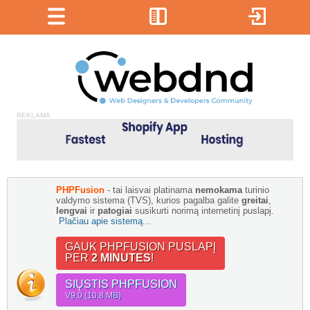
REKLAMA
PHPFusion
- tai laisvai platinama
nemokama
turinio
valdymo sistema (TVS), kurios pagalba galite
greitai
,
lengvai
ir
patogiai
susikurti norimą internetinį puslapį.
Plačiau apie sistemą...
GAUK PHPFUSION PUSLAPĮ
PER
2 MINUTES
!
SIŲSTIS PHPFUSION
V9.0 (10.8 MB)