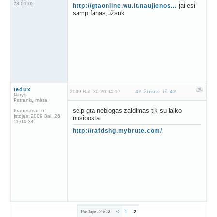
23:01:05
jai esi
http://gtaonline.wu.lt/naujienos...
samp fanas,užsuk
redux
2009 Bal. 30 20:04:17
42 žinutė iš 42
Narys
Patrankų mėsa
seip gta neblogas zaidimas tik su laiko
Pranešimai:
6
Įstojęs:
2009 Bal. 26
nusibosta
11:04:38
http://rafdshg.mybrute.com/
Puslapis 2 iš 2
<
1
2