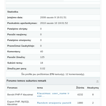
Statistika
Įstojimo data:
2008 sausio 9 16:01:51
Paskutinis apsilankymas:
2010 sausio 10 19:01:52
Patalpino skriptų:
0
Parašė naujienų:
0
Patalpino straipsnių:
0
Pranešimai šaukykloje:
0
Komentarų:
40
Parašė žinučių:
125
Sukūrė temų:
18
žinučių per parą:
0.02
Šis profilis jau peržiūrėtas
276
kartus(ų). 12 komentarai(ų).
Forumo temos sukurtos remark
Forumas
tema
Žiūrėta
Atsakymų
Klausimas: user_name ir
Bendri PHP-F klausimai
4232
8
use...
Expert PHP, MySQL
Random straipsniu panel4
1980
2
klausimai