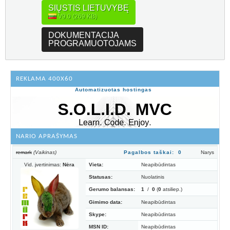
SIŲSTIS LIETUVYBĘ
V9.0 (269 KB)
DOKUMENTACIJA
PROGRAMUOTOJAMS
REKLAMA 400X60
Automatizuotas hostingas
NARIO APRAŠYMAS
remark
(Vaikinas)
Pagalbos taškai: 0
Narys
Vid. įvertinimas:
Nėra
Vieta:
Neapibūdintas
Statusas:
Nuolatinis
Gerumo balansas:
1
/
0
(
0
atsiliep.)
Gimimo data:
Neapibūdintas
Skype:
Neapibūdintas
MSN ID:
Neapibūdintas