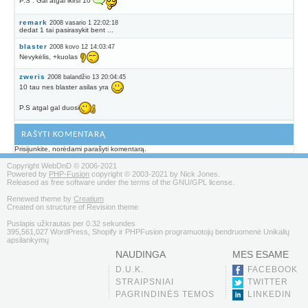
P.S : Gal atgal ikirsi 10
remark
2008 vasario 1 22:02:18
dedat 1 tai pasirasykit bent ...
blaster
2008 kovo 12 14:03:47
Nevykėlis, +kuolas
zweris
2008 balandžio 13 20:04:45
10 tau nes blaster asilas yra
P.S atgal gal duosi
RAŠYTI KOMENTARĄ
Prisijunkite, norėdami parašyti komentarą.
Copyright WebDnD © 2006-2021
Powered by
PHP-Fusion
copyright © 2003-2021 by Nick Jones.
Released as free software under the terms of the GNU/GPL license.
Renewed theme by
Creatium
Created on structure of Revision theme
Puslapis užkrautas per 0.32 sekundes
395,561,027 WordPress, Shopify ir PHPFusion programuotojų bendruomenė Unikalių
apsilankymų
NAUDINGA
MES ESAME
D.U.K.
FACEBOOK
STRAIPSNIAI
TWITTER
PAGRINDINĖS TEMOS
LINKEDIN