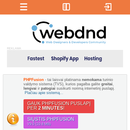
REKLAMA
PHPFusion
- tai laisvai platinama
nemokama
turinio
valdymo sistema (TVS), kurios pagalba galite
greitai
,
lengvai
ir
patogiai
susikurti norimą internetinį puslapį.
Plačiau apie sistemą...
GAUK PHPFUSION PUSLAPĮ
PER
2 MINUTES
!
SIŲSTIS PHPFUSION
V9.0 (10.8 MB)