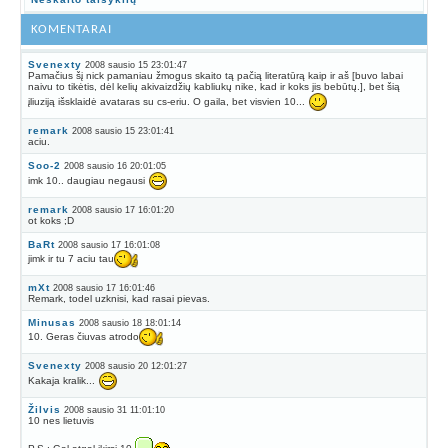
KOMENTARAI
Svenexty
2008 sausio 15 23:01:47
Pamačius šį nick pamaniau žmogus skaito tą pačią literatūrą kaip ir aš [buvo labai
naivu to tikėtis, dėl kelių akivaizdžių kabliukų nike, kad ir koks jis bebūtų.], bet šią
įliuziją išsklaidė avataras su cs-eriu. O gaila, bet visvien 10...
remark
2008 sausio 15 23:01:41
aciu.
Soo-2
2008 sausio 16 20:01:05
imk 10.. daugiau negausi
remark
2008 sausio 17 16:01:20
ot koks ;D
BaRt
2008 sausio 17 16:01:08
jimk ir tu 7 aciu tau
mXt
2008 sausio 17 16:01:46
Remark, todel uzknisi, kad rasai pievas.
Minusas
2008 sausio 18 18:01:14
10. Geras čiuvas atrodo
Svenexty
2008 sausio 20 12:01:27
Kakaja kralik...
Žilvis
2008 sausio 31 11:01:10
10 nes lietuvis