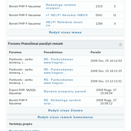
Reikalinga random
Bendri PHP-F klausimai
1515
0
straipsni...
Bendri PHP-F klausimai
v7 HELP! Neveikia INBOX
5041
11
HELP! Neleidzia isiusti
Bendri PHP-F klausimai
1294
0
zin...
Rodyti visas temas
Forumo Pranešimai parašyti remark
Forumas
Pavadinimas
Parašė
Parduodu - perku
RE: Parduodamas
2009 Gru. 25 16:12:03
domeną, t...
www.fragnet...
Parduodu - perku
RE: Parduodamas
2009 Gru. 15 18:12:25
domeną, t...
www.fragnet...
Parduodu - perku
RE: Parduodamas
2009 Gru. 13 12:12:01
domeną, t...
www.fragnet...
Expert PHP, MySQL
2009 Rugp. 27
Random straipsniu panel4
klausimai
15:08:04
Bendri PHP-F
RE: Reikalinga random
2009 Rugp. 27
klausimai
strai...
10:08:12
Rodyti visas žinutes
Rodyti visus remark komentarus
Vartotojų grupės
Neskaito taisyklių