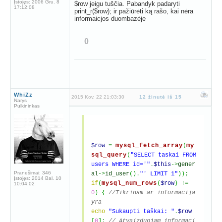
Įstojęs:
2006 Gru. 8
$row jeigu tuščia. Pabandyk padaryti
17:12:08
print_r($row); ir pažiūrėti ką rašo, kai nėra
informaicjos duombazėje
0
WhiZz
2015 Kov. 22 21:03:30
12 žinutė iš 15
Narys
Pulkininkas
$row
=
mysql_fetch_array
(
my
sql_query
(
"SELECT taskai FROM
users WHERE id='"
.
$this
->
gener
Pranešimai:
346
al
->
id_user
(
)
.
"' LIMIT 1"
)
)
;
Įstojęs:
2014 Bal. 10
if
(
mysql_num_rows
(
$row
)
!=
10:04:02
0
)
{
//Tikrinam ar informacija
yra
echo
"Sukaupti taškai: "
.
$row
[
0
]
;
// Atvaizduojam informaci