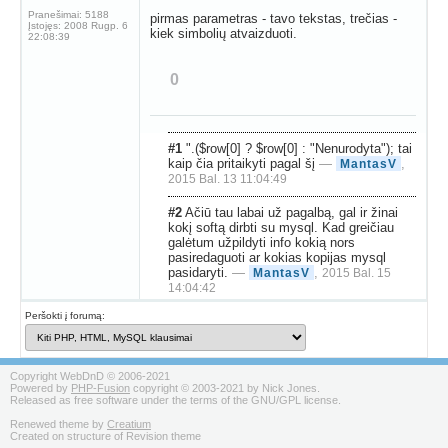
Pranešimai:
5188
pirmas parametras - tavo tekstas, trečias -
Įstojęs:
2008 Rugp. 6
kiek simbolių atvaizduoti.
22:08:39
0
#1
".($row[0] ? $row[0] : "Nenurodyta"); tai
kaip čia pritaikyti pagal šį
—
,
MantasV
2015 Bal. 13 11:04:49
#2
Ačiū tau labai už pagalbą, gal ir žinai
kokį softą dirbti su mysql. Kad greičiau
galėtum užpildyti info kokią nors
pasiredaguoti ar kokias kopijas mysql
pasidaryti.
—
,
MantasV
2015 Bal. 15
14:04:42
Peršokti į forumą:
Copyright WebDnD © 2006-2021
Powered by
PHP-Fusion
copyright © 2003-2021 by Nick Jones.
Released as free software under the terms of the GNU/GPL license.
Renewed theme by
Creatium
Created on structure of Revision theme