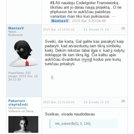
#1
Aš naudoju CodeIgniter Frameworką
tiksliau ant jo darau naują projektą.. O ne
phpfusion be to aukščiau pateiktas
variantas man tiko kuo puikiausiai.
—
,
MantasV
2015 Bal. 6 20:04:46
MantasV
2015 Bal. 12 14:04:24
14 žinutė iš 15
Narys
Buldozeris
Sveiki, dar kartą. Gal galite kas pasakyti kaip
padaryti, kad atvaizduotų tam tikrą simbolių
kiekį. Dėkim tekstas labai ilgai ir, kad jį rodytų
tinklapyje tik tam tikrą ilgį. Čia kalbu apie
aukščiau išvardintus
mysql
kodus prie kurių
turėčiau pritaikyti.
Pranešimai:
232
Įstojęs:
2010 Gru. 16
0
20:12:39
Pakartoti
2015 Bal. 12 21:04:03
15 žinutė iš 15
slaptažodį
Moderatorius
Viršesnis už Dievą
Sveikas, visada naudodavau
mb_substr($r[1], 0, 120);