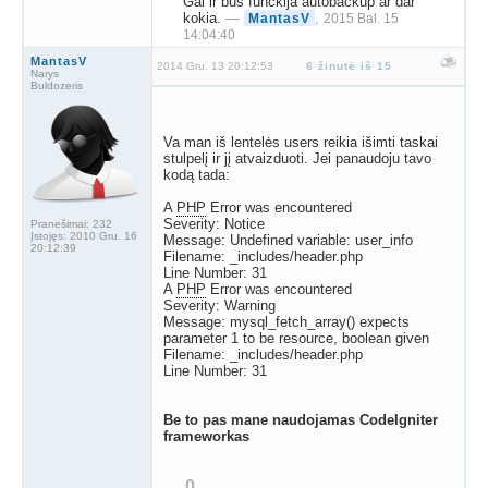
Gal ir bus funckija autobackup ar dar
kokia.
—
,
MantasV
2015 Bal. 15
14:04:40
MantasV
2014 Gru. 13 20:12:53
6 žinutė iš 15
Narys
Buldozeris
Va man iš lentelės users reikia išimti taskai
stulpelį ir jį atvaizduoti. Jei panaudoju tavo
kodą tada:
A
PHP
Error was encountered
Severity: Notice
Pranešimai:
232
Įstojęs:
2010 Gru. 16
Message: Undefined variable: user_info
20:12:39
Filename: _includes/header.php
Line Number: 31
A
PHP
Error was encountered
Severity: Warning
Message: mysql_fetch_array() expects
parameter 1 to be resource, boolean given
Filename: _includes/header.php
Line Number: 31
Be to pas mane naudojamas CodeIgniter
frameworkas
0