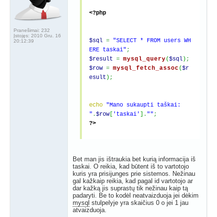
<?php
Pranešimai:
232
Įstojęs:
2010 Gru. 16
$sql
=
"SELECT * FROM users WH
20:12:39
ERE taskai"
;
$result
=
mysql_query
(
$sql
)
;
$row
=
mysql_fetch_assoc
(
$r
esult
)
;
echo
"Mano sukaupti taškai:
"
.
$row
[
'taskai'
]
.
""
;
?>
Bet man jis ištraukia bet kurią informacija iš
taskai. O reikia, kad būtent iš to vartotojo
kuris yra prisijunges prie sistemos. Nežinau
gal kažkaip reikia, kad pagal id vartotojo ar
dar kažką jis suprastų tik nežinau kaip tą
padaryti. Be to kodėl neatvaizduoja jei dėkim
mysql
stulpelyje yra skaičius 0 o jei 1 jau
atvaizduoja.