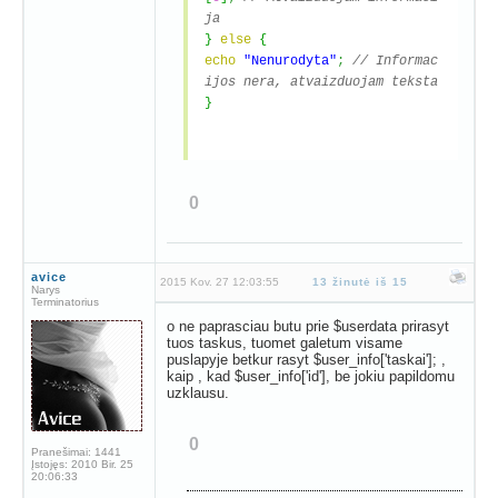
ja
}
else
{
echo
"Nenurodyta"
;
// Informac
ijos nera, atvaizduojam teksta
}
0
avice
2015 Kov. 27 12:03:55
13 žinutė iš 15
Narys
Terminatorius
o ne paprasciau butu prie $userdata prirasyt
tuos taskus, tuomet galetum visame
puslapyje betkur rasyt $user_info['taskai']; ,
kaip , kad $user_info['id'], be jokiu papildomu
uzklausu.
0
Pranešimai:
1441
Įstojęs:
2010 Bir. 25
20:06:33