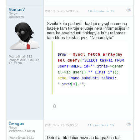
MantasV
2015 Kov. 22 14:03:39
10 žinutė iš 15
Narys
Buldozeris
Sveiki kaip padaryti, kad jei
mysql
nuomenų
bazėje tam tikroje eilutėje nėra informacijos ir
nėra ką atvaizduoti tinklapyje būtų rašomas
tam tikras tekstas pvz. "Nenurodyta"
$row
=
mysql_fetch_array
(
my
Pranešimai:
232
Įstojęs:
2010 Gru. 16
sql_query
(
"SELECT taskai FROM
20:12:39
users WHERE id='"
.
$this
->
gener
al
->
id_user
(
)
.
"' LIMIT 1"
)
)
;
echo
"Mano sukaupti taškai:
"
.
$row
[
0
]
.
""
;
0
Žmogus
2015 Kov. 22 15:03:36
11 žinutė iš 15
Narys
Viršesnis už Dievą
Dėti if'ą, tik dabar nežinau ką grąžina tas
Pranešimai:
5621