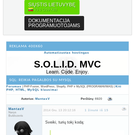
SIŲSTIS LIETUVYBĘ
V9.0 (269 KB)
DOKUMENTACIJA
PROGRAMUOTOJAMS
REKLAMA 400X60
Automatizuotas hostingas
SQL: REIKIA PAGALBOS SU MYSQL
Forumas
Kiti
| PHP-Fusion, WordPress, Shopify, PHP ir MySQL (PROGRAMAVIMAS) |
PHP, HTML, MySQL klausimai
Peržiūrų:
6920
Autorius:
MantasV
MantasV
2014 Gru. 13 20:12:16
1 žinutė iš 15
Narys
Buldozeris
Sveiki, turių tokį kodą: