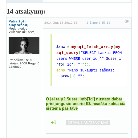
14 atsakymų:
Pakartoti
2014 Gru. 13 20:12:35
2 žinutė iš 15
slaptažodį
Moderatorius
Viršesnis už Dievą
$row
=
mysql_fetch_array
(
my
sql_query
(
"SELECT taskai FROM
users WHERE user_id='"
.
$user_i
Pranešimai:
5188
Įstojęs:
2008 Rugp. 6
nfo
[
'id'
]
.
"'"
)
)
;
22:08:39
echo
"Mano sukaupti taškai:
"
.
$row
[
0
]
.
""
;
O jei taip? $user_info['id'] nustato dabar
prisijungusio userio ID. neaišku kokia čia
sistema pas tave
+1
GERIAUSIAS ATSAKYMAS