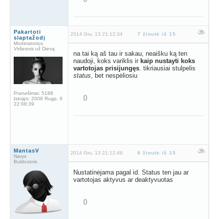
Pakartoti
2014 Gru. 13 21:12:34
7 žinutė iš 15
slaptažodį
Moderatorius
Viršesnis už Dievą
na tai ką aš tau ir sakau, neaišku ką ten
naudoji, koks variklis ir
kaip nustayti koks
vartotojas prisijungęs
. tikriausiai stulpelis
status
, bet nespėliosiu
Pranešimai:
5188
0
Įstojęs:
2008 Rugp. 6
22:08:39
MantasV
2014 Gru. 13 21:12:46
8 žinutė iš 15
Narys
Buldozeris
Nustatinėjama pagal id. Status ten jau ar
vartotojas aktyvus ar deaktyvuotas
0