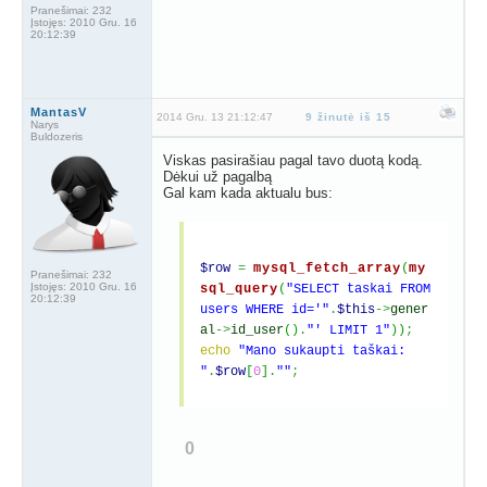
Pranešimai:
232
Įstojęs:
2010 Gru. 16
20:12:39
MantasV
2014 Gru. 13 21:12:47
9 žinutė iš 15
Narys
Buldozeris
Viskas pasirašiau pagal tavo duotą kodą.
Dėkui už pagalbą
Gal kam kada aktualu bus:
$row
=
mysql_fetch_array
(
my
Pranešimai:
232
Įstojęs:
2010 Gru. 16
sql_query
(
"SELECT taskai FROM
20:12:39
users WHERE id='"
.
$this
->
gener
al
->
id_user
(
)
.
"' LIMIT 1"
)
)
;
echo
"Mano sukaupti taškai:
"
.
$row
[
0
]
.
""
;
0