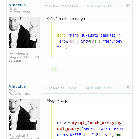
Mindzius
2015 Kov. 22 16:03:40
3 žinutė iš 15
Narys
Patrankų mėsa
Siūlyčiau šitaip daryti:
echo
"Mano sukaupti taškai: "
.
(
$row
[
0
]
?
$row
[
0
]
:
"Nenurody
ta"
)
;
Pranešimai:
4
Įstojęs:
2014 Gru. 19
13:12:25
+1
Mindzius
2015 Kov. 22 22:03:27
4 žinutė iš 15
Narys
Patrankų mėsa
Megink taip
$row
=
mysql_fetch_array
(
my
sql_query
(
"SELECT taskai FROM
users WHERE id='"
.
$this
->
gener
Pranešimai:
4
Įstojęs:
2014 Gru. 19