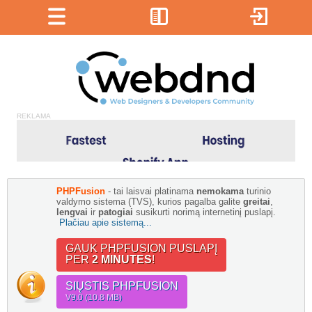
REKLAMA
PHPFusion
- tai laisvai platinama
nemokama
turinio
valdymo sistema (TVS), kurios pagalba galite
greitai
,
lengvai
ir
patogiai
susikurti norimą internetinį puslapį.
Plačiau apie sistemą...
GAUK PHPFUSION PUSLAPĮ
PER
2 MINUTES
!
SIŲSTIS PHPFUSION
V9.0 (10.8 MB)