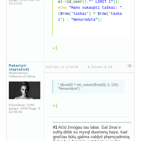
al
->
id_user
(
)
.
"' LIMIT 1"
)
)
;
13:12:25
echo
"Mano sukaupti taškai: "
.
(
$row
[
'taskai'
]
?
$row
[
'taska
i'
]
:
"Nenurodyta"
)
;
+1
Pakartoti
2015 Bal. 13 12:04:46
5 žinutė iš 15
slaptažodį
Moderatorius
Viršesnis už Dievą
".($row[0] ? mb_substr($row[0], 0, 120) :
"Nenurodyta");
+1
Pranešimai:
5188
Įstojęs:
2008 Rugp. 6
22:08:39
#1
Ačiū žmogau tau labai. Gal žinai ir
softą dirbti su mysql duomenų baze, kad
greičiau būtų galima valdyti phpmyadminą.