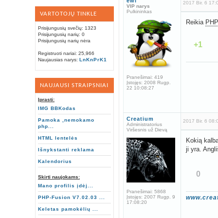
ewl
2017 Bir. 6 17:
VIP narys
Pulkininkas
VARTOTOJŲ TINKLE
Reikia
PH
Prisijungusių svečių: 1323
Prisijungusių narių: 0
Prisijungusių narių nėra
+1
Registruoti nariai: 25,966
Naujausias narys:
LnKnPrK1
Pranešimai:
419
Įstojęs:
2008 Rugp.
NAUJAUSI STRAIPSNIAI
22 10:08:27
Įprasti:
IMG BBKodas
Creatium
Pamoka ,nemokamo
2017 Bir. 6 08:
Administratorius
php...
Viršesnis už Dievą
HTML lentelės
Kokią kalb
ji yra. Ang
Išnykstanti reklama
Kalendorius
0
Skirti naujokams:
Mano profilis įdėj...
Pranešimai:
5868
www.creat
Įstojęs:
2007 Rugp. 9
PHP-Fusion V7.02.03 ...
17:08:20
Keletas pamokėlių ...