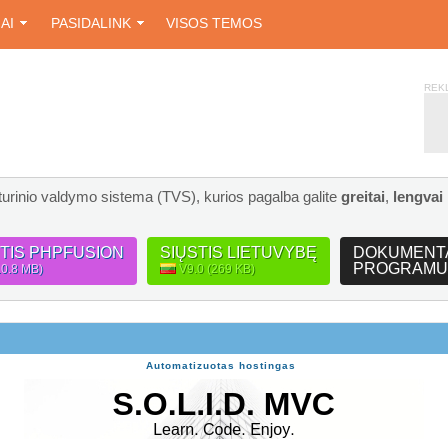
IAI
PASIDALINK
VISOS TEMOS
REK
turinio valdymo sistema (TVS), kurios pagalba galite
greitai
,
lengvai
STIS PHPFUSION
SIŲSTIS LIETUVYBĘ
DOKUMENT
PROGRAMU
10.8 MB)
V9.0 (269 KB)
Automatizuotas hostingas