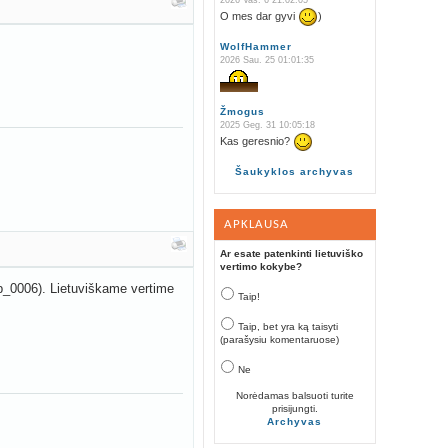
2026 Vas. 6 21:02:05
O mes dar gyvi
)
WolfHammer
2026 Sau. 25 01:01:35
Žmogus
2025 Geg. 31 10:05:18
Kas geresnio?
Šaukyklos archyvas
APKLAUSA
Ar esate patenkinti lietuviško
vertimo kokybe?
p_0006). Lietuviškame vertime
Taip!
Taip, bet yra ką taisyti
(parašysiu komentaruose)
Ne
Norėdamas balsuoti turite
prisijungti.
Archyvas