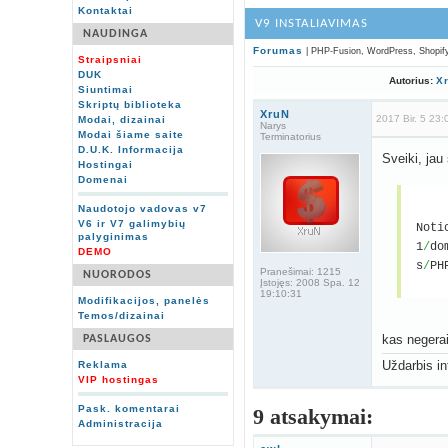
Kontaktai
V9 INSTALIAVIMAS
NAUDINGA
Forumas
| PHP-Fusion, WordPress, Shop
Straipsniai
DUK
Autorius:
X
Siuntimai
Skriptų biblioteka
XruN
2017 Bir. 5 23:
Modai, dizainai
Narys
Modai šiame saite
Terminatorius
D.U.K. Informacija
Sveiki, jau 
Hostingai
Domenai
Naudotojo vadovas v7
V6 ir V7 galimybių
Noti
palyginimas
1
/
do
DEMO
s
/
PH
Pranešimai:
1215
NUORODOS
Įstojęs:
2008 Spa. 12
19:10:31
Modifikacijos, panelės
Temos/dizainai
kas negera
PASLAUGOS
Uždarbis in
Reklama
VIP hostingas
Pask. komentarai
9 atsakymai:
Administracija