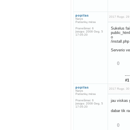
popilas
2017 Rugp. 29
Narys
Patrankų mėsa
Sukelus fai
Pranešimai:
6
Įstojęs:
2008 Geg. 5
public_html
17:05:20
o
/install.ph
Serverio ve
0
#1
popilas
2017 Rugp. 30
Narys
Patrankų mėsa
jau viskas 
Pranešimai:
6
Įstojęs:
2008 Geg. 5
17:05:20
dabar tik r
0