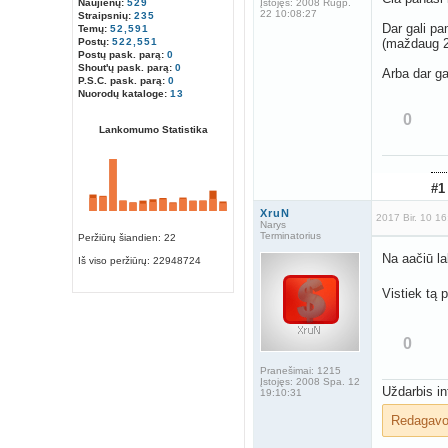
Naujienų:
529
Įstojęs:
2008 Rugp.
22 10:08:27
Straipsnių:
235
Dar gali p
Temų:
52,591
Postų:
522,551
(maždaug 20
Postų pask. parą:
0
Shout'ų pask. parą:
0
Arba dar ga
P.S.C. pask. parą:
0
Nuorodų kataloge:
13
0
Lankomumo Statistika
#1
XruN
2017 Bir. 10 1
Narys
Terminatorius
Peržiūrų šiandien: 22
Na aačiū l
Iš viso peržiūrų:
22948724
Vistiek tą 
0
Pranešimai:
1215
Įstojęs:
2008 Spa. 12
Uždarbis in
19:10:31
Redagav