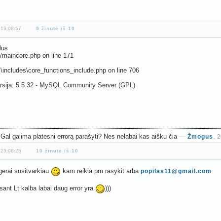
 13:08:57
9 žinutė iš 10
lus
/maincore.php on line 171
p \includes\core_functions_include.php on line 706
rsija: 5.5.32 -
MySQL
Community Server (GPL)
Gal galima platesni errorą parašyti? Nes nelabai kas aišku čia
—
,
Žmogus
2
 23:08:25
10 žinutė iš 10
gerai susitvarkiau
kam reikia pm rasykit arba
popilas11@gmail.com
asant Lt kalba labai daug error yra
)))