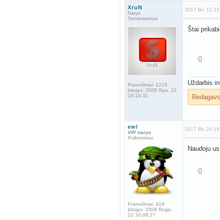
XruN
2017 Bir. 12 2
Narys
Terminatorius
Štai prikab
0
Uždarbis in
Pranešimai:
1215
Įstojęs:
2008 Spa. 12
19:10:31
Redagav
ewl
2017 Bir. 24 1
VIP narys
Pulkininkas
Naudoju us.
0
Pranešimai:
419
Įstojęs:
2008 Rugp.
22 10:08:27