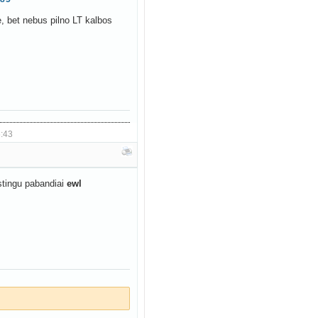
je, bet nebus pilno LT kalbos
6:43
stingu pabandiai
ewl