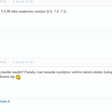
06:20
2 žinutė iš 10
P
5.5.08 arba naujesnės versijos (5.6, 7.0, 7.1).
06:08
3 žinutė iš 10
ą bandai naudot? Panašu, kad neranda nurodytos vertimo teksto eilutės (setu
liškame irgi
ium.lt