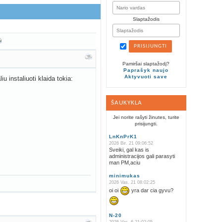
Slaptažodis
Pamiršai slaptažodį?
Paprašyk naujo
Aktyvuoti save
u instaliuoti klaida tokia:
ŠAUKYKLA
Jei norite rašyti žinutes, turite
prisijungti.
LnKnPrK1
2026 Bir. 21 09:06:52
Sveiki, gal kas is
administracijos gali parasyti
man PM,aciu
minimukas
2026 Vas. 21 08:02:25
oi oi
yra dar cia gyvu?
N-20