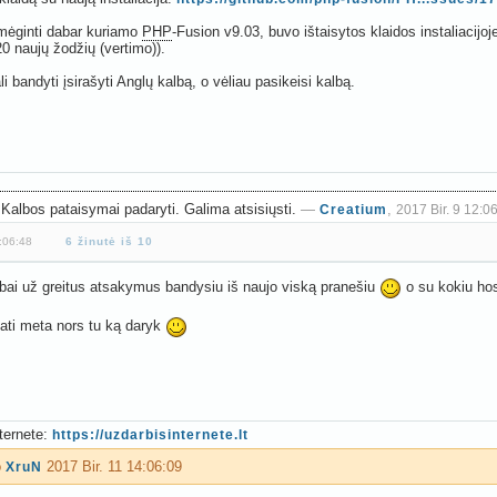
amėginti dabar kuriamo
PHP
-Fusion v9.03, buvo ištaisytos klaidos instaliacijo
 naujų žodžių (vertimo)).
li bandyti įsirašyti Anglų kalbą, o vėliau pasikeisi kalbą.
Kalbos pataisymai padaryti. Galima atsisiųsti.
—
,
Creatium
2017 Bir. 9 12:0
6:06:48
6 žinutė iš 10
abai už greitus atsakymus bandysiu iš naujo viską pranešiu
o su kokiu ho
pati meta nors tu ką daryk
ternete:
https://uzdarbisinternete.lt
o
2017 Bir. 11 14:06:09
XruN