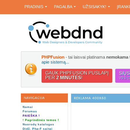
PRADINIS
PAGALBA
UŽSISAKYK!
ĮRANK
PHPFusion
- tai laisvai platinama
nemokama
apie sistemą...
GAUK PHPFUSION PUSLAPĮ
SIŲ
PER
2 MINUTES
!
V9.0 (
NAVIGACIJA
REKLAMA 400X60
Namai
Forumas
PAIEŠKA !
! Pagrindinės temos !
Nuorodų katalogas
Didž. Php-F saitai