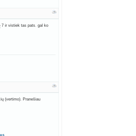
p
7 ir vistiek tas pats. gal ko
žių (vertimo). Pranešiau
785