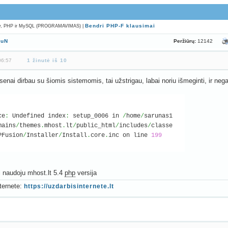
Bendri PHP-F klausimai
ify, PHP ir MySQL (PROGRAMAVIMAS) |
Peržiūrų:
12142
ruN
06:57
1 žinutė iš 10
senai dirbau su šiomis sistemomis, tai užstrigau, labai noriu išmeginti, ir negali
ce
:
Undefined index
:
setup_0006 in
/
home
/
sarunas1
mains
/
themes
.
mhost
.
lt
/
public_html
/
includes
/
classe
PFusion
/
Installer
/
Install
.
core
.
inc on line
199
i naudoju mhost.lt 5.4
php
versija
ternete:
https://uzdarbisinternete.lt