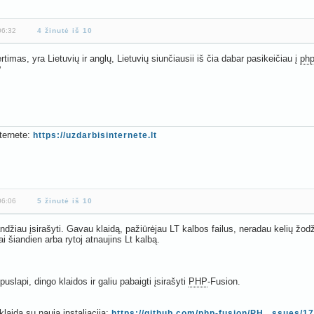
06:32
4 žinutė iš 10
rtimas, yra Lietuvių ir anglų, Lietuvių siunčiausii iš čia dabar pasikeičiau į
ph
?
ternete:
https://uzdarbisinternete.lt
06:06
5 žinutė iš 10
ndžiau įsirašyti. Gavau klaidą, pažiūrėjau LT kalbos failus, neradau kelių žod
ai šiandien arba rytoj atnaujins Lt kalbą.
puslapi, dingo klaidos ir galiu pabaigti įsirašyti
PHP
-Fusion.
klaidą su naują instaliacija:
https://github.com/php-fusion/PH...ssues/1