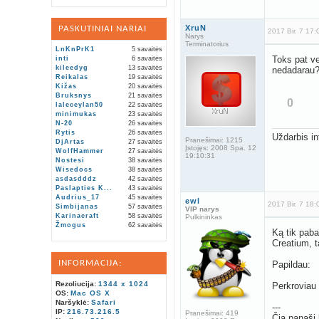
XruN
PASKUTINIAI NARIAI
2017 Bir. 7 17:
Narys
Terminatorius
LnKnPrK1
5 savaitės
Toks pat ve
inti
6 savaitės
kileedyg
13 savaitės
nedadarau
Reikalas
19 savaitės
Kižas
20 savaitės
Bruksnys
21 savaitės
0
laleceylan50
22 savaitės
minimukas
23 savaitės
N-20
26 savaitės
Rytis
26 savaitės
Uždarbis in
Pranešimai:
1215
DjArtas
27 savaitės
Įstojęs:
2008 Spa. 12
WolfHammer
27 savaitės
19:10:31
Nostesi
38 savaitės
Wisedocs
38 savaitės
asdasdddz
42 savaitės
Paslapties K...
43 savaitės
Audrius_17
45 savaitės
ewl
2017 Bir. 7 18:
Simbijanas
57 savaitės
VIP narys
Karinacraft
58 savaitės
Pulkininkas
Žmogus
62 savaitės
Ką tik paba
Creatium, t
INFORMACIJA:
Papildau:
Rezoliucija:
1344 x 1024
Perkroviau 
OS:
Mac OS X
Naršyklė:
Safari
---
IP:
216.73.216.5
Pranešimai:
419
Čia panaši 