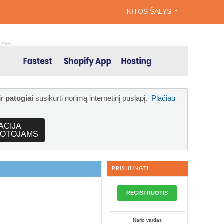
KITOS ŠALYS
LAMA
ir
patogiai
susikurti norimą internetinį puslapį.
Plačiau
ACIJA
OTOJAMS
PRISIJUNGTI
REGISTRUOTIS
Nario vardas