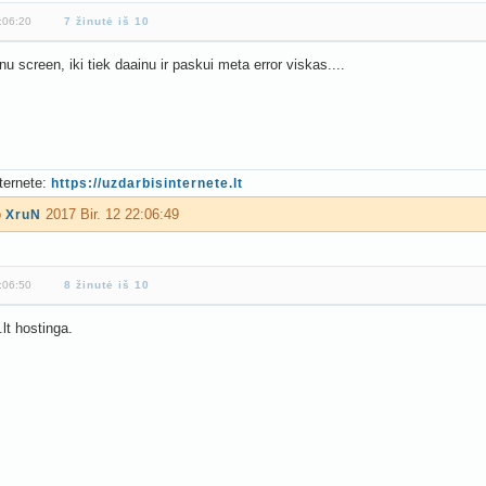
2:06:20
7 žinutė iš 10
inu screen, iki tiek daainu ir paskui meta error viskas....
ternete:
https://uzdarbisinternete.lt
o
2017 Bir. 12 22:06:49
XruN
8:06:50
8 žinutė iš 10
lt hostinga.