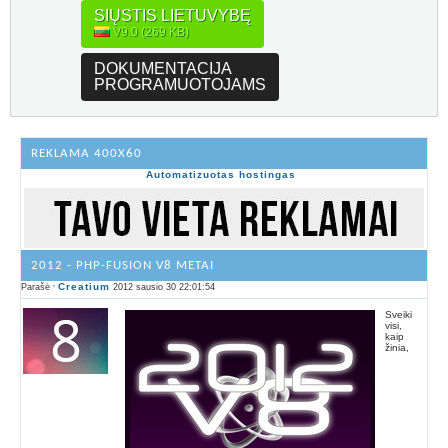
SIŲSTIS LIETUVYBĘ
V9.0 (269 KB)
DOKUMENTACIJA
PROGRAMUOTOJAMS
REKLAMA 400X60
Automatizuotas hostingas
2012 - PHP-FUSION V8 METAI
Creatium
Parašė
2012 sausio 30 22:01:54
Sveiki
visi,
kaip
žinia,