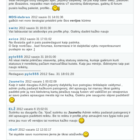
visai neblogai būtų daugiau ajax, jsquery dalykelių. tai pat kaip sakė switz, padirbėt
prie išvaizdos. nepatiko man dabartinis v7 siuntinių išdėstymas, galėtų iš forum
pusės kažką pakeist, profilio...
MDSidabras
2012 sausio 31 14:01:36
galbūt net noro tiesiogiai prisidėti prie šios
verijos
kūrimo
switz
2012 sausio 31 16:01:30
Vat labiausiai tai atsibodęs yra profile.php. Galėtų dadėti kažko naujo
avice
2012 sausio 31 17:01:02
Na išvaizda gali ir pats pasiredaguot kaip patinka.
O šeip norėčiau , kad forumas, komentarai ir kt dalykėliai vyktu neperkraunant
puslapio su ajax ;]
pyle555
2012 sausio 31 18:01:00
Aš visai mielai priimčiau visavertę, pilną statusų sistemą, kurioje galėtum kurti
statusus ir nereikėtų pačiam manual'iškai kuistis. Kaip jau minėjo, išdėstymo taip pat
naujo reikėtų.
----------------------------------
Redagavo
pyle555
2012 Sau. 31 18:01:20
Jaunelis
2012 vasario 1 00:02:09
Kaip ir sakė daugiau AJAX,jsquery dalykėlių kuo patogiau tinklalapio valdymui ,
admin pultą padaryti kažkuom patogesnį, dėl apsaugų tai manau tikrai galėtų
padirbti prie jų nes kiekvieną kartą įsirašius naują fusion vėl vaikščiot po straipsnius
ar savo paties apsaugas mestis irgi ne kažką. Galėtu prie saugumo stiprei padirbėti!
ELŽ
2012 vasario 6 15:02:01
Sutinku su daugeliu čia. Ypač sutinku su
Jauneliu
Admin reiktu padaryti patogesnį ir
dėl apsaugos padirbėti reiktu. Be to reiktu ir profile.php atnaujinti nes lygiai toks pat
eina jau nuo v6 versijos tai norėtus kažko naujo
iGolf
2012 vasario 12 12:02:17
Tai siųskite savo nuomones jiems jie tikrai atsižvelks