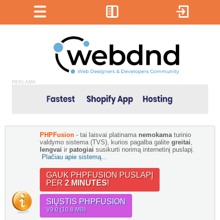
REKLAMA
PHPFusion
- tai laisvai platinama
nemokama
turinio
valdymo sistema (TVS), kurios pagalba galite
greitai
,
lengvai
ir
patogiai
susikurti norimą internetinį puslapį.
Plačiau apie sistemą...
GAUK PHPFUSION PUSLAPĮ
PER
2 MINUTES
!
SIŲSTIS PHPFUSION
V9.0 (10.8 MB)