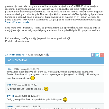
pastaruoju metu vis daugiau yra kalbama apie naujosios - v8 - PHP-Fusion versijos
išleidimą, galimas funkcijas ir kt. Taip pat jau ne paslaptis, jog šiais metais yra
planuojamas šios versijos išleidimas. Tad nuo šiandien visi turinys minčių, idėjų ar galbūt
net noro tiesiogiai prisidėti prie šios versijos kūrimo - esate kviečiami prisijungti prie visos
komandos, išsakyti savo nuomonę, kaip įsivaizduojat naująją PHP-Fusion versiją. Tą
galite padaryti PHP-Fusion pagrindinio (UK) supporto Staff ir Dev bendrame puslapyje
"Next!" - nuoroda
.
Šiuo metu PHP-Fusion MT kartu su programuotojais sprendžia, tariasi kokia gi bus ta
naujoji versija, todėl tai yra puiki proga visiems Jums prisidėti prie šio projekto ateities!
Linkime daug minčių ir idėjų (nepamirškit jomis pasidalinti)!
Portalo administracija
14 Komentarai
· 4269 Skaityta ·
KOMENTARAI
iGolf
2012 sausio 31 11:01:28
Tikriausiai, kaip išras v8 aš, bent jau neįsivaizduoju ką dar tobulinti gali tą
PHP
-
Fusion bet tikiuosi į patogesnį. nes su apsaugomis jau gerai padirbėjo tikiuosi vyrai
žino ko nori gerbėjai
ZW
2012 sausio 31 12:01:14
iGolf
Na tobulint visada yra ka...
switz
2012 sausio 31 12:01:04
Galų gale galėtu šek tiek padirbėti prie išdėstymo
mNm.
2012 sausio 31 13:01:03