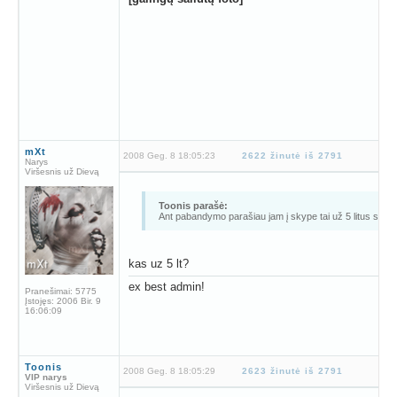
mXt
2008 Geg. 8 18:05:23
2622 žinutė iš 2791
Narys
Viršesnis už Dievą
Toonis parašė:
Ant pabandymo parašiau jam į skype tai už 5 litus sako
kas uz 5 lt?
ex best admin!
Pranešimai:
5775
Įstojęs:
2006 Bir. 9
16:06:09
Toonis
2008 Geg. 8 18:05:29
2623 žinutė iš 2791
VIP narys
Viršesnis už Dievą