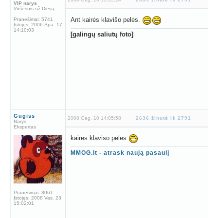
VIP narys
Viršesnis už Dievą
Ant kairės klavišo pelės.
Pranešimai:
5741
Įstojęs:
2006 Spa. 17
14:10:03
[galingų saliutų foto]
Gugiss
2008 Geg. 10 14:05:58
2636 žinutė iš 2791
Narys
Ekspertas
kaires klaviso peles
MMOG.lt - atrask naują pasaulį
Pranešimai:
3061
Įstojęs:
2008 Vas. 23
15:02:01