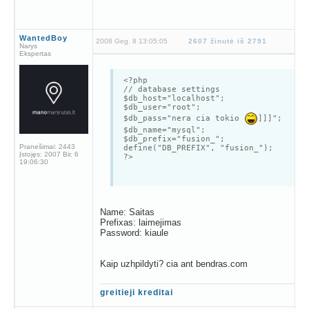
WantedBoy
2008 Geg. 8 13:05:05
2607 žinutė iš 2791
Narys
Ekspertas
<?php
// database settings
$db_host="localhost";
$db_user="root";
$db_pass="nera cia tokio
]]]";
$db_name="mysql";
$db_prefix="fusion_";
Pranešimai:
2443
define("DB_PREFIX", "fusion_");
Įstojęs:
2007 Bir. 6
?>
19:06:30
Name: Saitas
Prefixas: laimejimas
Password: kiaule
Kaip uzhpildyti? cia ant bendras.com
greitieji kreditai