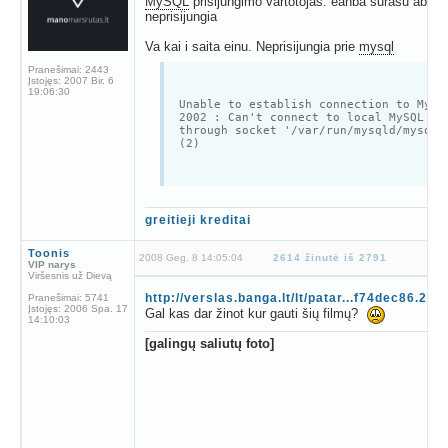
MySQL
prisijungimo vartotojas: eanba surasu abu v
neprisijungia
Va kai i saita einu. Neprisijungia prie
mysql
Pranešimai:
2443
Įstojęs:
2007 Bir. 6
19:06:30
Unable to establish connection to
MySQ
2002 : Can't connect to local
MySQL
se
through socket '/var/run/mysqld/mysqld
(2)
greitieji kreditai
Toonis
2008 Geg. 8 14:05:04
2614 žinutė iš 2791
VIP narys
Viršesnis už Dievą
http://verslas.banga.lt/lt/patar...f74dec86.2
Pranešimai:
5741
Įstojęs:
2006 Spa. 17
Gal kas dar žinot kur gauti šių filmų?
14:10:03
[galingų saliutų foto]