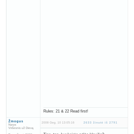
Rules: 21 & 22 Read first!
Žmogus
2008 Geg. 10 13:05:16
2633 žinutė iš 2791
Narys
Viršesnis už Dievą