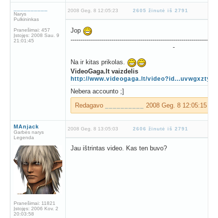
__________
2008 Geg. 8 12:05:23
2605 žinutė iš 2791
Narys
Pulkininkas
Jop
Pranešimai:
457
Įstojęs:
2008 Sau. 9
---------------------------------------------------------------------------
21:01:45
-
Na ir kitas prikolas.
VideoGaga.lt vaizdelis
http://www.videogaga.lt/video?id...uvwgxztyw
Nebera accounto ;]
Redagavo
2008 Geg. 8 12:05:15
__________
MAnjack
2008 Geg. 8 13:05:03
2606 žinutė iš 2791
Garbės narys
Legenda
Jau ištrintas video. Kas ten buvo?
Pranešimai:
11821
Įstojęs:
2006 Kov. 2
20:03:58