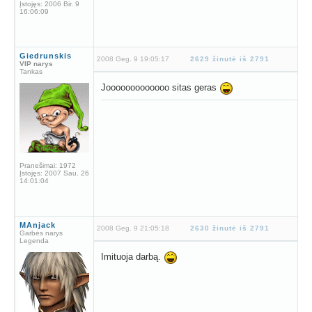
Įstojęs:
2006 Bir. 9
16:06:09
Giedrunskis
2008 Geg. 9 19:05:17
2629 žinutė iš 2791
VIP narys
Tankas
Jooooooooooooo sitas geras
Pranešimai:
1972
Įstojęs:
2007 Sau. 26
14:01:04
MAnjack
2008 Geg. 9 21:05:18
2630 žinutė iš 2791
Garbės narys
Legenda
Imituoja darbą.