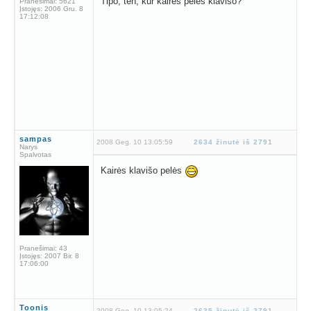
Tipo, ten, kur kairės pėlės klavišo?
Pranešimai:
5621
Įstojęs:
2006 Gru. 8
17:12:08
sampas
2008 Geg. 10 13:05:59
2634 žinutė iš 2791
Narys
Spalvotas
Kairės klavišo pelės
Pranešimai:
43
Įstojęs:
2007 Bir. 8
17:06:00
Toonis
2008 Geg. 10 13:05:24
2635 žinutė iš 2791