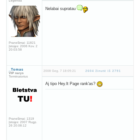
Legenda
Nelabai supratau
Pranešimai:
11821
Įstojęs:
2006 Kov. 2
20:03:58
_Tomas
2008 Geg. 7 18:05:21
2604 žinutė iš 2791
VIP narys
Terminatorius
Aj tipo Hey.lt Page rank'as?
Pranešimai:
1319
Įstojęs:
2007 Rugp.
26 20:08:12