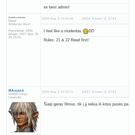
ex best admin!
bad_user
2008 Geg. 8 15:05:46
2616 žinutė iš 2791
Narys
Antras po Dievo
I feel like a studentas
DD
Pranešimai:
4956
Įstojęs:
2007 Spa. 26
20:10:01
Rules: 21 & 22 Read first!
MAnjack
2008 Geg. 8 15:05:21
2617 žinutė iš 2791
Garbės narys
Legenda
Šiaip geras filmus, tik į jį reikia iš kitos pusės pažiū