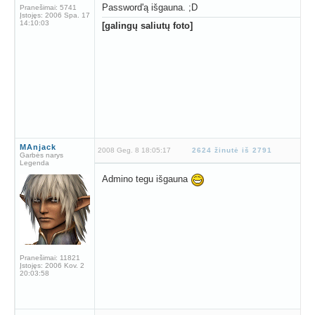
Password'ą išgauna. ;D
Pranešimai:
5741
Įstojęs:
2006 Spa. 17
14:10:03
[galingų saliutų foto]
MAnjack
2008 Geg. 8 18:05:17
2624 žinutė iš 2791
Garbės narys
Legenda
Admino tegu išgauna
Pranešimai:
11821
Įstojęs:
2006 Kov. 2
20:03:58