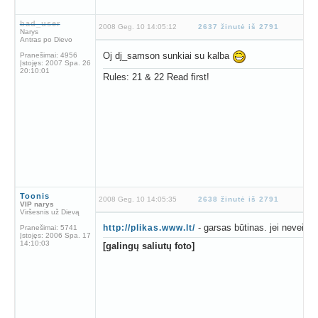
bad_user
2008 Geg. 10 14:05:12
2637 žinutė iš 2791
Narys
Antras po Dievo
Oj dj_samson sunkiai su kalba
Pranešimai:
4956
Įstojęs:
2007 Spa. 26
20:10:01
Rules: 21 & 22 Read first!
Toonis
2008 Geg. 10 14:05:35
2638 žinutė iš 2791
VIP narys
Viršesnis už Dievą
- garsas būtinas. jei neveikia
http://plikas.www.lt/
Pranešimai:
5741
Įstojęs:
2006 Spa. 17
14:10:03
[galingų saliutų foto]