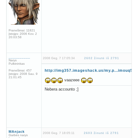
Pranešimai:
11821
Įstojęs:
2006 Kov. 2
20:03:58
__________
2008 Geg. 7 17:05:34
2602 žinutė iš 2791
Narys
Pulkininkas
http://img357.imageshack.us/my.p...imouq5.jp
Pranešimai:
457
Įstojęs:
2008 Sau. 9
21:01:45
vaazeee
Nebera accounto ;]
MAnjack
2008 Geg. 7 18:05:11
2603 žinutė iš 2791
Garbės narys