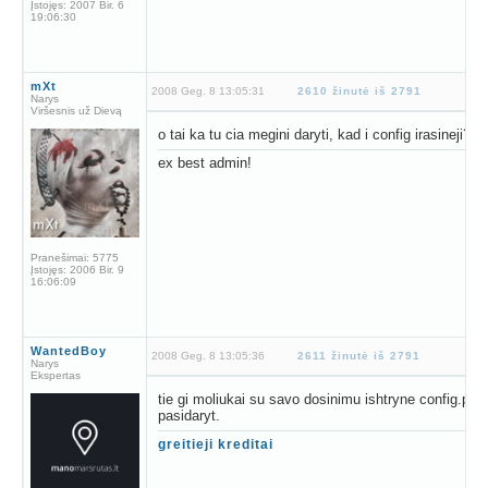
Įstojęs:
2007 Bir. 6
19:06:30
mXt
2008 Geg. 8 13:05:31
2610 žinutė iš 2791
Narys
Viršesnis už Dievą
o tai ka tu cia megini daryti, kad i config irasineji?
ex best admin!
Pranešimai:
5775
Įstojęs:
2006 Bir. 9
16:06:09
WantedBoy
2008 Geg. 8 13:05:36
2611 žinutė iš 2791
Narys
Ekspertas
tie gi moliukai su savo dosinimu ishtryne config.php f
pasidaryt.
greitieji kreditai