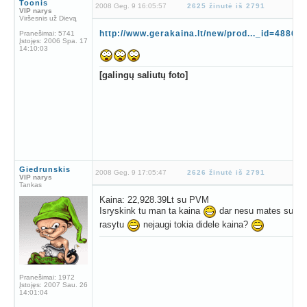
Toonis
2008 Geg. 9 16:05:57
2625 žinutė iš 2791
VIP narys
Viršesnis už Dievą
http://www.gerakaina.lt/new/prod..._id=48864
Pranešimai:
5741
Įstojęs:
2006 Spa. 17
14:10:03
[galingų saliutų foto]
Giedrunskis
2008 Geg. 9 17:05:47
2626 žinutė iš 2791
VIP narys
Tankas
Kaina: 22,928.39Lt su PVM
Isryskink tu man ta kaina
dar nesu mates su tais
rasytu
nejaugi tokia didele kaina?
Pranešimai:
1972
Įstojęs:
2007 Sau. 26
14:01:04