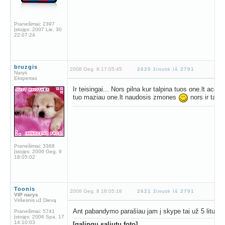
Pranešimai:
2397
Įstojęs:
2007 Lie. 30
22:07:24
bruzgis
2008 Geg. 8 17:05:45
2620 žinutė iš 2791
Narys
Ekspertas
Ir teisingai... Nors pilna kur talpina tuos one.lt acc 
tuo maziau one.lt naudosis zmones
nors ir tai 
Pranešimai:
3368
Įstojęs:
2006 Geg. 9
18:05:02
Toonis
2008 Geg. 8 18:05:18
2621 žinutė iš 2791
VIP narys
Viršesnis už Dievą
Ant pabandymo parašiau jam į skype tai už 5 litus 
Pranešimai:
5741
Įstojęs:
2006 Spa. 17
14:10:03
[galingų saliutų foto]