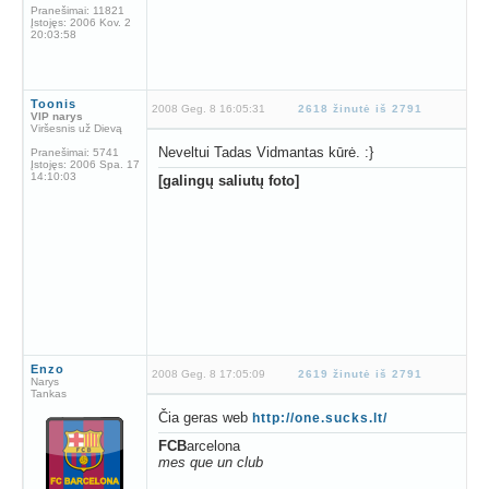
Pranešimai:
11821
Įstojęs:
2006 Kov. 2
20:03:58
Toonis
2008 Geg. 8 16:05:31
2618 žinutė iš 2791
VIP narys
Viršesnis už Dievą
Neveltui Tadas Vidmantas kūrė. :}
Pranešimai:
5741
Įstojęs:
2006 Spa. 17
14:10:03
[galingų saliutų foto]
Enzo
2008 Geg. 8 17:05:09
2619 žinutė iš 2791
Narys
Tankas
Čia geras web
http://one.sucks.lt/
FCB
arcelona
mes que un club