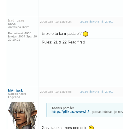
bad_user
2008 Geg. 10 14:05:24
2639 žinutė iš 2791
Narys
Antras po Dievo
Enzo o tu tai ir padarei?
Pranešimai:
4956
Įstojęs:
2007 Spa. 26
20:10:01
Rules: 21 & 22 Read first!
MAnjack
2008 Geg. 10 14:05:56
2640 žinutė iš 2791
Garbės narys
Legenda
Toonis parašė:
http://plikas.www.lt/
- garsas būtinas. jei neveiki
Galvojau kas nors geresnio