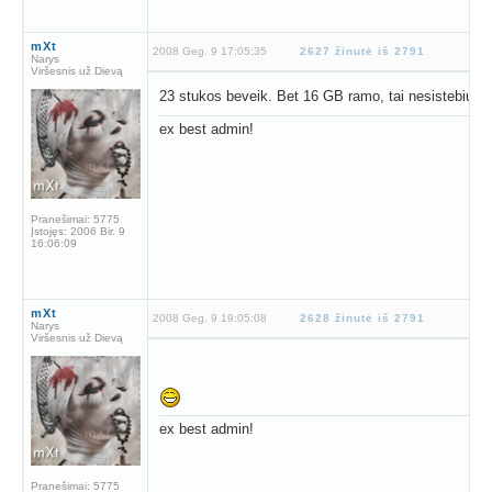
mXt
2008 Geg. 9 17:05:35
2627 žinutė iš 2791
Narys
Viršesnis už Dievą
23 stukos beveik. Bet 16 GB ramo, tai nesistebiu
ex best admin!
Pranešimai:
5775
Įstojęs:
2006 Bir. 9
16:06:09
mXt
2008 Geg. 9 19:05:08
2628 žinutė iš 2791
Narys
Viršesnis už Dievą
ex best admin!
Pranešimai:
5775