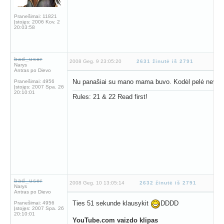
Pranešimai:
11821
Įstojęs:
2006 Kov. 2
20:03:58
bad_user
2008 Geg. 9 23:05:20
2631 žinutė iš 2791
Narys
Antras po Dievo
Nu panašiai su mano mama buvo. Kodėl pelė nevei
Pranešimai:
4956
Įstojęs:
2007 Spa. 26
20:10:01
Rules: 21 & 22 Read first!
bad_user
2008 Geg. 10 13:05:14
2632 žinutė iš 2791
Narys
Antras po Dievo
Ties 51 sekunde klausykit
DDDD
Pranešimai:
4956
Įstojęs:
2007 Spa. 26
20:10:01
YouTube.com vaizdo klipas