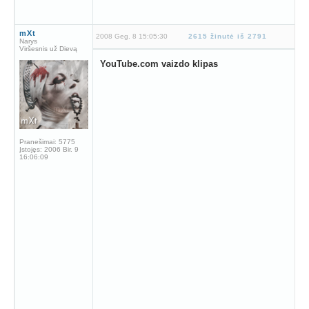
mXt
2008 Geg. 8 15:05:30
2615 žinutė iš 2791
Narys
Viršesnis už Dievą
YouTube.com vaizdo klipas
Pranešimai:
5775
Įstojęs:
2006 Bir. 9
16:06:09