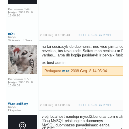
Pranešimai:
2443
Įstojęs:
2007 Bir. 6
19:06:30
mXt
2008 Geg. 8 13:05:43
2612 žinutė iš 2791
Narys
Viršesnis už Dievą
nu tai susirasyk db duomenis, nes visu pirma local
neveikia, tas tavo zodis Saitas man neaisku ar Db v
vardas... arba db kopija pasidaryk ir perkalk fusion
ex best admin!
Redagavo
2008 Geg. 8 14:05:04
mXt
Pranešimai:
5775
Įstojęs:
2006 Bir. 9
16:06:09
WantedBoy
2008 Geg. 8 14:05:06
2613 žinutė iš 2791
Narys
Ekspertas
vietj localhost naudoju mysql2.bendras.com o atsius
Jūsų
MySQL
prisijungimo duomenys.
MySQL
duombazės pavadinimas: eanba