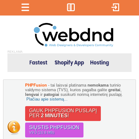
REKLAMA
PHPFusion
- tai laisvai platinama
nemokama
turinio
valdymo sistema (TVS), kurios pagalba galite
greitai
,
lengvai
ir
patogiai
susikurti norimą internetinį puslapį.
Plačiau apie sistemą...
GAUK PHPFUSION PUSLAPĮ
PER
2 MINUTES
!
SIŲSTIS PHPFUSION
V9.0 (10.8 MB)