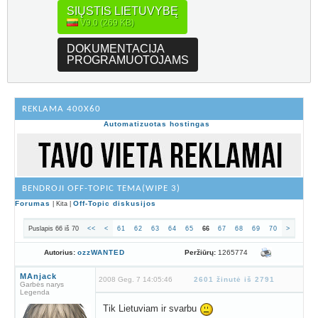
SIŲSTIS LIETUVYBĘ
V9.0 (269 KB)
DOKUMENTACIJA
PROGRAMUOTOJAMS
REKLAMA 400X60
Automatizuotas hostingas
BENDROJI OFF-TOPIC TEMA(WIPE 3)
Forumas
Off-Topic diskusijos
| Kita |
Puslapis 66 iš 70
<<
<
61
62
63
64
65
66
67
68
69
70
>
Peržiūrų:
1265774
Autorius:
ozzWANTED
MAnjack
2008 Geg. 7 14:05:46
2601 žinutė iš 2791
Garbės narys
Legenda
Tik Lietuviam ir svarbu