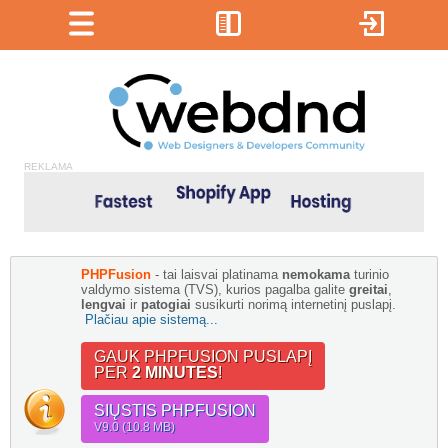
REKLAMA
PHPFusion
- tai laisvai platinama
nemokama
turinio
valdymo sistema (TVS), kurios pagalba galite
greitai
,
lengvai
ir
patogiai
susikurti norimą internetinį puslapį.
Plačiau apie sistemą...
GAUK PHPFUSION PUSLAPĮ
PER
2 MINUTES
!
SIŲSTIS PHPFUSION
V9.0 (10.8 MB)