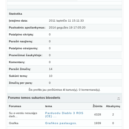
Statistika
Įstojimo data:
2011 lapkričio 11 15:11:33
Paskutinis apsilankymas:
2014 gegužės 19 17:05:20
Patalpino skriptų:
0
Parašė naujienų:
0
Patalpino straipsnių:
0
Pranešimai šaukykloje:
0
Komentarų:
0
Parašė žinučių:
14
Sukūrė temų:
10
žinučių per parą:
0
Šis profilis jau peržiūrėtas
4
kartus(ų). 0 komentarai(ų).
Forumo temos sukurtos blooderis
Forumas
tema
Žiūrėta
Atsakymų
Su e-verslu nesusijęs
Parduodu Diablo 3 ROS
4328
2
darb...
(CE) ...
Grafika
Grafikos paslaugos.
1939
0