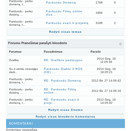
Parduodu - perku
Parduodu Domeną
1768
0
domeną, t...
Parduodu - perku
Parduodu Filmų online
1884
0
dizainą, ...
diza...
Parduodu - perku
Parduodu exart.lt projektą
3196
2
domeną, t...
Rodyti visas temas
Forumo Pranešimai parašyti blooderis
Forumas
Pavadinimas
Parašė
2014 Geg. 18
Grafika
RE: Grafikos paslaugos.
11:05:36
Su e-verslu nesusijęs
Parduodu Diablo 3 ROS
2014 Geg. 16
darb...
(CE) ...
18:05:21
Parduodu - perku
RE: Parduodu Domeną
2012 Bir. 27 14:06:42
domeną, t...
Parduodu - perku
RE: Parduodu Filmų
2012 Bir. 27 14:06:16
dizainą, ...
online ...
Parduodu - perku
RE: Parduodu exart.lt
2012 Geg. 16
domeną, t...
proje...
14:05:02
Rodyti visas žinutes
Rodyti visus blooderis komentarus
KOMENTARAI
Komentarų neparašyta.