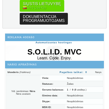
SIŲSTIS LIETUVYBĘ
V9.0 (269 KB)
DOKUMENTACIJA
PROGRAMUOTOJAMS
REKLAMA 400X60
Automatizuotas hostingas
NARIO APRAŠYMAS
blooderis
(Vaikinas)
Pagalbos taškai: 0
Narys
Vieta:
Neapibūdintas
Statusas:
Žalias
Gerumo balansas:
1
/
0
(
0
atsiliep.)
Vid. įvertinimas:
Nėra
Nėra avataro
Gimimo data:
Neapibūdintas
Skype:
Neapibūdintas
MSN ID:
Neapibūdintas