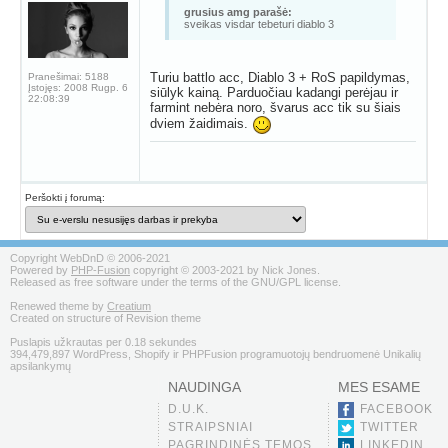
grusius amg parašė:
sveikas visdar tebeturi diablo 3
Turiu battlo acc, Diablo 3 + RoS papildymas,
Pranešimai:
5188
Įstojęs:
2008 Rugp. 6
siūlyk kainą. Parduočiau kadangi perėjau ir
22:08:39
farmint nebėra noro, švarus acc tik su šiais
dviem žaidimais.
Peršokti į forumą:
Copyright WebDnD © 2006-2021
Powered by
PHP-Fusion
copyright © 2003-2021 by Nick Jones.
Released as free software under the terms of the GNU/GPL license.
Renewed theme by
Creatium
Created on structure of Revision theme
Puslapis užkrautas per 0.18 sekundes
394,479,897 WordPress, Shopify ir PHPFusion programuotojų bendruomenė Unikalių
apsilankymų
NAUDINGA
MES ESAME
D.U.K.
FACEBOOK
STRAIPSNIAI
TWITTER
PAGRINDINĖS TEMOS
LINKEDIN