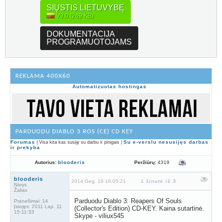
SIŲSTIS LIETUVYBĘ
V9.0 (269 KB)
DOKUMENTACIJA
PROGRAMUOTOJAMS
REKLAMA 400X60
Automatizuotas hostingas
PARDUODU DIABLO 3 ROS (CE) CD KEY
Forumas
Su e-verslu nesusijęs darbas
| Visa kita kas susiję su darbu ir pinigais |
ir prekyba
Peržiūrų:
4319
Autorius:
blooderis
blooderis
2014 Geg. 16 18:05:21
1 žinutė iš 3
Narys
Žalias
Parduodu Diablo 3: Reapers Of Souls
Pranešimai:
14
Įstojęs:
2011 Lap. 11
(Collector's Edition) CD-KEY. Kaina sutartinė.
15:11:33
Skype - viliux545