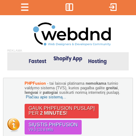
REKLAMA
PHPFusion
- tai laisvai platinama
nemokama
turinio
valdymo sistema (TVS), kurios pagalba galite
greitai
,
lengvai
ir
patogiai
susikurti norimą internetinį puslapį.
Plačiau apie sistemą...
GAUK PHPFUSION PUSLAPĮ
PER
2 MINUTES
!
SIŲSTIS PHPFUSION
V9.0 (10.8 MB)