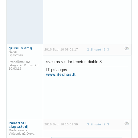
grusius amg
2016 Sau. 10 08:01:17
2 žinutė iš 3
Narys
Spalvotas
sveikas visdar tebeturi diablo 3
Pranešimai:
62
Įstojęs:
2011 Kov. 28
19:03:17
IT pslaugos
www.itechas.lt
Pakartoti
2016 Sau. 10 15:01:59
3 žinutė iš 3
slaptažodį
Moderatorius
Viršesnis už Dievą