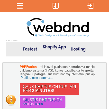
REKLAMA
PHPFusion
- tai laisvai platinama
nemokama
turinio
valdymo sistema (TVS), kurios pagalba galite
greitai
,
lengvai
ir
patogiai
susikurti norimą internetinį puslapį.
Plačiau apie sistemą...
GAUK PHPFUSION PUSLAPĮ
PER
2 MINUTES
!
SIŲSTIS PHPFUSION
V9.0 (10.8 MB)