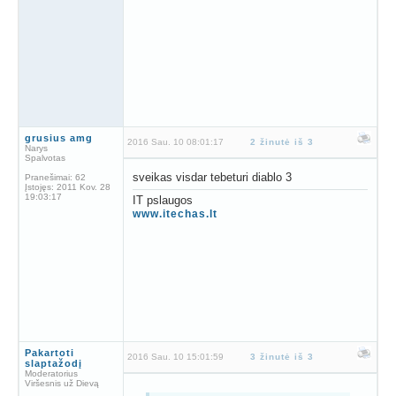
grusius amg
2016 Sau. 10 08:01:17
2 žinutė iš 3
Narys
Spalvotas
sveikas visdar tebeturi diablo 3
Pranešimai:
62
Įstojęs:
2011 Kov. 28
19:03:17
IT pslaugos
www.itechas.lt
Pakartoti
2016 Sau. 10 15:01:59
3 žinutė iš 3
slaptažodį
Moderatorius
Viršesnis už Dievą