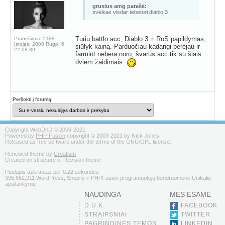
grusius amg parašė:
sveikas visdar tebeturi diablo 3
Turiu battlo acc, Diablo 3 + RoS papildymas,
Pranešimai:
5188
Įstojęs:
2008 Rugp. 6
siūlyk kainą. Parduočiau kadangi perėjau ir
22:08:39
farmint nebėra noro, švarus acc tik su šiais
dviem žaidimais.
Peršokti į forumą:
Copyright WebDnD © 2006-2021
Powered by
PHP-Fusion
copyright © 2003-2021 by Nick Jones.
Released as free software under the terms of the GNU/GPL license.
Renewed theme by
Creatium
Created on structure of Revision theme
Puslapis užkrautas per 0.22 sekundes
395,662,911 WordPress, Shopify ir PHPFusion programuotojų bendruomenė Unikalių
apsilankymų
NAUDINGA
MES ESAME
D.U.K.
FACEBOOK
STRAIPSNIAI
TWITTER
PAGRINDINĖS TEMOS
LINKEDIN