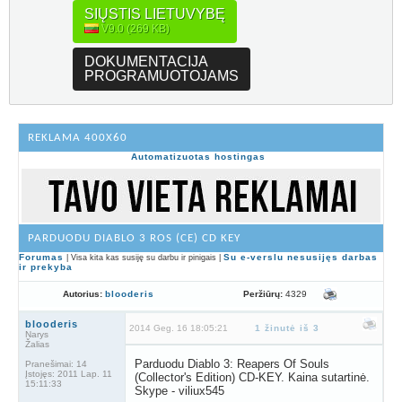
SIŲSTIS LIETUVYBĘ
V9.0 (269 KB)
DOKUMENTACIJA
PROGRAMUOTOJAMS
REKLAMA 400X60
Automatizuotas hostingas
PARDUODU DIABLO 3 ROS (CE) CD KEY
Forumas
Su e-verslu nesusijęs darbas
| Visa kita kas susiję su darbu ir pinigais |
ir prekyba
Peržiūrų:
4329
Autorius:
blooderis
blooderis
2014 Geg. 16 18:05:21
1 žinutė iš 3
Narys
Žalias
Parduodu Diablo 3: Reapers Of Souls
Pranešimai:
14
Įstojęs:
2011 Lap. 11
(Collector's Edition) CD-KEY. Kaina sutartinė.
15:11:33
Skype - viliux545