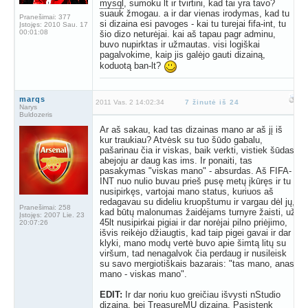
mysql
, sumoku lt ir tvirtini, kad tai yra tavo?
suauk žmogau. a ir dar vienas irodymas, kad tu
Pranešimai:
377
si dizaina esi pavoges - kai tu turejai fifa-int, tu
Įstojęs:
2010 Sau. 17
00:01:08
šio dizo neturėjai. kai aš tapau pagr adminu,
buvo nupirktas ir užmautas. visi logiškai
pagalvokime, kaip jis galėjo gauti dizainą,
koduotą ban-lt?
marqs
2011 Vas. 2 14:02:34
7 žinutė iš 24
Narys
Buldozeris
Ar aš sakau, kad tas dizainas mano ar aš jį iš
kur traukiau? Atvėsk su tuo šūdo gabalu,
pašarinau čia ir viskas, baik verkti, vistiek šūdas,
abejoju ar daug kas ims. Ir ponaiti, tas
pasakymas "viskas mano" - absurdas. Aš FIFA-
INT nuo nulio buvau prieš pusę metų įkūręs ir tu
nusipirkęs, vartojai mano status, kuriuos aš
redagavau su dideliu kruopštumu ir vargau dėl jų,
Pranešimai:
258
kad būtų malonumas žaidėjams turnyre žaisti, už
Įstojęs:
2007 Lie. 23
45lt nusipirkai pigiai ir dar norėjai pilno priėjimo,
20:07:26
išvis reikėjo džiaugtis, kad taip pigei gavai ir dar
klyki, mano modų vertė buvo apie šimtą litų su
viršum, tad nenagalvok čia perdaug ir nusileisk
su savo mergiotiškais bazarais: "tas mano, anas
mano - viskas mano".
EDIT:
Ir dar noriu kuo greičiau išvysti nStudio
dizainą, bei TreasureMU dizainą. Pasistenk