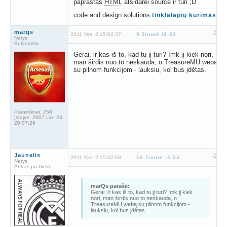
paprastas
HTML
atsidarei source ir turi ;D
code and design solutions
tinklalapių kūrimas
marqs
2011 Vas. 2 15:02:37
9 žinutė iš 24
Narys
Buldozeris
Gerai, ir kas iš to, kad tu jį turi? Imk jį kiek nori,
man širdis nuo to neskauda, o TreasureMU webą
su pilnom funkcijom - lauksiu, kol bus įdėtas.
Pranešimai:
258
Įstojęs:
2007 Lie. 23
20:07:26
Jaunelis
2011 Vas. 2 15:02:03
10 žinutė iš 24
Narys
Antras po Dievo
marQs parašė:
Gerai, ir kas iš to, kad tu jį turi? Imk jį kiek
nori, man širdis nuo to neskauda, o
TreasureMU webą su pilnom funkcijom -
lauksiu, kol bus įdėtas.