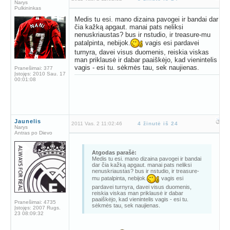
Narys
Pulkininkas
Medis tu esi. mano dizaina pavogei ir bandai dar
čia kažką apgaut. manai pats neliksi
nenuskriaustas? bus ir nstudio, ir treasure-mu
patalpinta, nebijok.
vagis esi pardavei
turnyra, davei visus duomenis, reiskia viskas
man priklausė ir dabar paaiškėjo, kad vienintelis
vagis - esi tu. sėkmės tau, sek naujienas.
Pranešimai:
377
Įstojęs:
2010 Sau. 17
00:01:08
Jaunelis
2011 Vas. 2 11:02:46
4 žinutė iš 24
Narys
Antras po Dievo
Atgodas parašė:
Medis tu esi. mano dizaina pavogei ir bandai
dar čia kažką apgaut. manai pats neliksi
nenuskriaustas? bus ir nstudio, ir treasure-
mu patalpinta, nebijok.
vagis esi
pardavei turnyra, davei visus duomenis,
reiskia viskas man priklausė ir dabar
paaiškėjo, kad vienintelis vagis - esi tu.
Pranešimai:
4735
sėkmės tau, sek naujienas.
Įstojęs:
2007 Rugs.
23 08:09:32