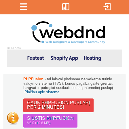
REKLAMA
PHPFusion
- tai laisvai platinama
nemokama
turinio
valdymo sistema (TVS), kurios pagalba galite
greitai
,
lengvai
ir
patogiai
susikurti norimą internetinį puslapį.
Plačiau apie sistemą...
GAUK PHPFUSION PUSLAPĮ
PER
2 MINUTES
!
SIŲSTIS PHPFUSION
V9.0 (10.8 MB)