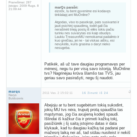
Pranešimai:
287
Įstojęs:
2009 Rugs. 8
marQs parašė:
21:09:44
eizo0x, tu bent gyvenime esi kodavęs
tinklalapį ant MuOnline?
Atgodas, viso to pasekoje, pats susivartei ir
jauti psichinį spaudimą, todėl gali čia
nerašinėti triejų postų iš eilės tokiu pačiu
turiniu nes suvarytas esi kaip obuolys.
Laukiu TreasureMU nemokamai padalinto ir
kuo greičiau, jei ne - tai viskas aišku, esi
nevykėlis, kuris grasina o daryt nieko
nesugeba.
Patikėk, aš už tave daugiau programavęs per
mėnesį, negu tu per visą savo istoriją. MuOnline
tvs? Nagrinėjau krūva šlamšo tas TVS, jau
geriau savo pasirašyti, negu šį naudoti.
marqs
2011 Vas. 2 15:02:11
16 žinutė iš 24
Narys
Buldozeris
Abejoju ar tu bent sugebėtum tokią sukodint,
jokių MU tvs nėra, truputį protą spaudžia tas
mąstymas, jog čia axujieną koderį spaudi.
Išlindai iš kažkur čia ir primeti kažką tokį,
pasižiūrėk į šį saitą įstojimo datas ir data
klykauk, kad tu daugiau kažką tai padarai per
mažesnį laiką nei aš, tad siūlau nusileist ir nekišt