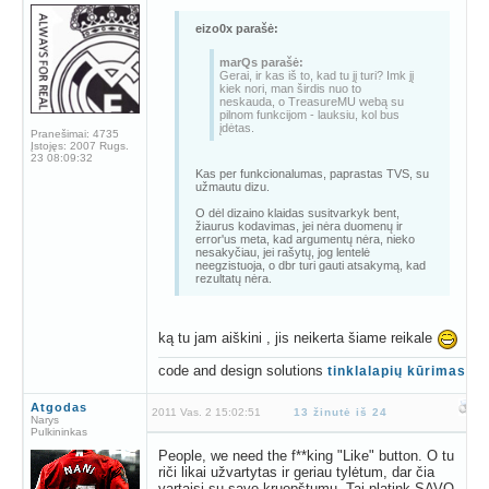
eizo0x parašė:
marQs parašė:
Gerai, ir kas iš to, kad tu jį turi? Imk jį
kiek nori, man širdis nuo to
neskauda, o TreasureMU webą su
pilnom funkcijom - lauksiu, kol bus
įdėtas.
Pranešimai:
4735
Įstojęs:
2007 Rugs.
23 08:09:32
Kas per funkcionalumas, paprastas TVS, su
užmautu dizu.
O dėl dizaino klaidas susitvarkyk bent,
žiaurus kodavimas, jei nėra duomenų ir
error'us meta, kad argumentų nėra, nieko
nesakyčiau, jei rašytų, jog lentelė
neegzistuoja, o dbr turi gauti atsakymą, kad
rezultatų nėra.
ką tu jam aiškini , jis neikerta šiame reikale
code and design solutions
tinklalapių kūrimas
Atgodas
2011 Vas. 2 15:02:51
13 žinutė iš 24
Narys
Pulkininkas
People, we need the f**king "Like" button. O tu
riči likai užvartytas ir geriau tylėtum, dar čia
vartaisi su savo kruopštumu. Tai platink SAVO