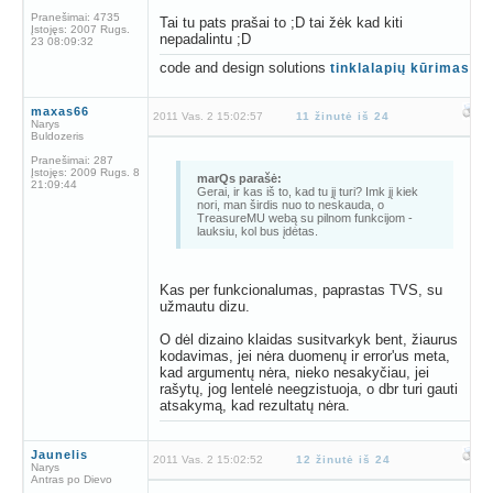
Pranešimai:
4735
Tai tu pats prašai to ;D tai žėk kad kiti
Įstojęs:
2007 Rugs.
nepadalintu ;D
23 08:09:32
code and design solutions
tinklalapių kūrimas
maxas66
2011 Vas. 2 15:02:57
11 žinutė iš 24
Narys
Buldozeris
Pranešimai:
287
Įstojęs:
2009 Rugs. 8
marQs parašė:
21:09:44
Gerai, ir kas iš to, kad tu jį turi? Imk jį kiek
nori, man širdis nuo to neskauda, o
TreasureMU webą su pilnom funkcijom -
lauksiu, kol bus įdėtas.
Kas per funkcionalumas, paprastas TVS, su
užmautu dizu.
O dėl dizaino klaidas susitvarkyk bent, žiaurus
kodavimas, jei nėra duomenų ir error'us meta,
kad argumentų nėra, nieko nesakyčiau, jei
rašytų, jog lentelė neegzistuoja, o dbr turi gauti
atsakymą, kad rezultatų nėra.
Jaunelis
2011 Vas. 2 15:02:52
12 žinutė iš 24
Narys
Antras po Dievo