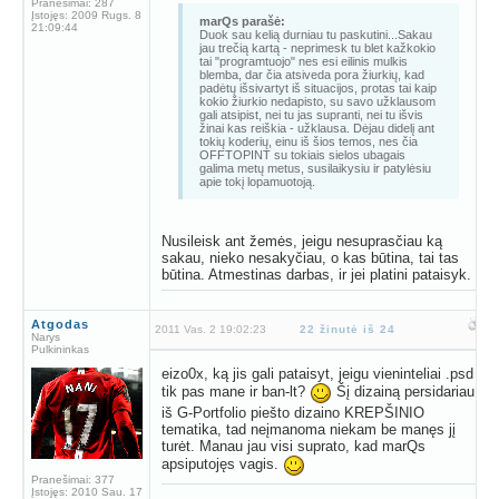
Pranešimai:
287
Įstojęs:
2009 Rugs. 8
marQs parašė:
21:09:44
Duok sau kelią durniau tu paskutini...Sakau
jau trečią kartą - neprimesk tu blet kažkokio
tai "programtuojo" nes esi eilinis mulkis
blemba, dar čia atsiveda pora žiurkių, kad
padėtų išsivartyt iš situacijos, protas tai kaip
kokio žiurkio nedapisto, su savo užklausom
gali atsipist, nei tu jas supranti, nei tu išvis
žinai kas reiškia - užklausa. Dėjau didelį ant
tokių koderių, einu iš šios temos, nes čia
OFFTOPINT su tokiais sielos ubagais
galima metų metus, susilaikysiu ir patylėsiu
apie tokį lopamuotoją.
Nusileisk ant žemės, jeigu nesuprasčiau ką
sakau, nieko nesakyčiau, o kas būtina, tai tas
būtina. Atmestinas darbas, ir jei platini pataisyk.
Atgodas
2011 Vas. 2 19:02:23
22 žinutė iš 24
Narys
Pulkininkas
eizo0x, ką jis gali pataisyt, jeigu vieninteliai .psd
tik pas mane ir ban-lt?
Šį dizainą persidariau
iš G-Portfolio piešto dizaino KREPŠINIO
tematika, tad neįmanoma niekam be manęs jį
turėt. Manau jau visi suprato, kad marQs
apsiputojęs vagis.
Pranešimai:
377
Įstojęs:
2010 Sau. 17