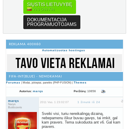
SIŲSTIS LIETUVYBĘ
V9.0 (269 KB)
DOKUMENTACIJA
PROGRAMUOTOJAMS
REKLAMA 400X60
Automatizuotas hostingas
FIFA-INT(BLUE) - NEMOKAMAI
Forumas
Themes
| Modai, įskiepiai, panelės (PHP-FUSION) |
Peržiūrų:
10656
Autorius:
marqs
marqs
2011 Vas. 1 23:02:07
1 žinutė iš 24
Narys
Buldozeris
Sveiki visi, turiu nereikalingą dizainą,
nebepamenu iškur buvau gavęs, tai imkit, gal
kam pravers. Tema sukoduota ant v6. Gal kam
pravers.