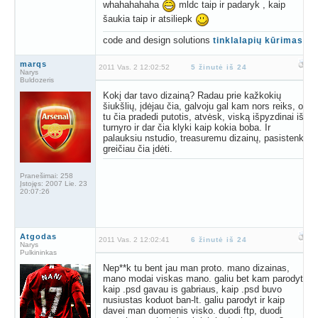
whahahahaha
mldc taip ir padaryk , kaip
šaukia taip ir atsiliepk
code and design solutions
tinklalapių kūrimas
marqs
2011 Vas. 2 12:02:52
5 žinutė iš 24
Narys
Buldozeris
Kokį dar tavo dizainą? Radau prie kažkokių
šiukšlių, įdėjau čia, galvoju gal kam nors reiks, o
tu čia pradedi putotis, atvėsk, viską išpyzdinai iš
turnyro ir dar čia klyki kaip kokia boba. Ir
palauksiu nstudio, treasuremu dizainų, pasistenk
greičiau čia įdėti.
Pranešimai:
258
Įstojęs:
2007 Lie. 23
20:07:26
Atgodas
2011 Vas. 2 12:02:41
6 žinutė iš 24
Narys
Pulkininkas
Nep**k tu bent jau man proto. mano dizainas,
mano modai viskas mano. galiu bet kam parodyt,
kaip .psd gavau is gabriaus, kaip .psd buvo
nusiustas koduot ban-lt. galiu parodyt ir kaip
davei man duomenis visko. duodi ftp, duodi