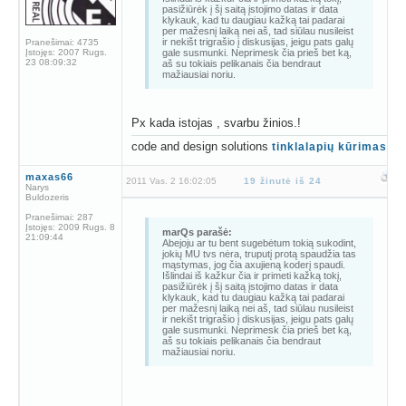
pasižiūrėk į šį saitą įstojimo datas ir data
klykauk, kad tu daugiau kažką tai padarai
per mažesnį laiką nei aš, tad siūlau nusileist
ir nekišt trigrašio į diskusijas, jeigu pats galų
Pranešimai:
4735
Įstojęs:
2007 Rugs.
gale susmunki. Neprimesk čia prieš bet ką,
23 08:09:32
aš su tokiais pelikanais čia bendraut
mažiausiai noriu.
Px kada istojas , svarbu žinios.!
code and design solutions
tinklalapių kūrimas
maxas66
2011 Vas. 2 16:02:05
19 žinutė iš 24
Narys
Buldozeris
Pranešimai:
287
Įstojęs:
2009 Rugs. 8
marQs parašė:
21:09:44
Abejoju ar tu bent sugebėtum tokią sukodint,
jokių MU tvs nėra, truputį protą spaudžia tas
mąstymas, jog čia axujieną koderį spaudi.
Išlindai iš kažkur čia ir primeti kažką tokį,
pasižiūrėk į šį saitą įstojimo datas ir data
klykauk, kad tu daugiau kažką tai padarai
per mažesnį laiką nei aš, tad siūlau nusileist
ir nekišt trigrašio į diskusijas, jeigu pats galų
gale susmunki. Neprimesk čia prieš bet ką,
aš su tokiais pelikanais čia bendraut
mažiausiai noriu.