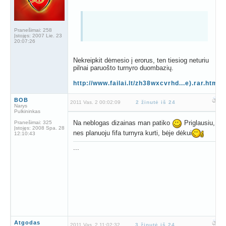
Pranešimai:
258
Įstojęs:
2007 Lie. 23
20:07:26
Nekreipkit dėmesio į erorus, ten tiesiog neturiu
pilnai paruošto turnyro duombazių.
http://www.failai.lt/zh38wxcvrhd...e).rar.htm
BOB
2011 Vas. 2 00:02:09
2 žinutė iš 24
Narys
Pulkininkas
Na neblogas dizainas man patiko
Priglausiu,
Pranešimai:
325
Įstojęs:
2008 Spa. 28
nes planuoju fifa turnyra kurti, bėje dėkui
12:10:43
...
Atgodas
2011 Vas. 2 11:02:32
3 žinutė iš 24