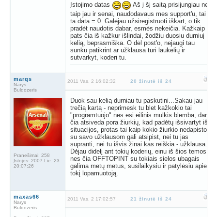
Įstojimo datas
Aš į šį saitą prisijungiau ne
taip jau ir senai, naudodavaus mes support'u, tai
ta data = 0. Galėjau užsiregistruoti iškart, o tik
pradėt naudotis dabar, esmės nekeičia. Kažkaip
pats čia iš kažkur išlindai, žodžiu duosiu durniuj
kelią, beprasmiška. O dėl post'o, nejaugi tau
sunku patikrint ar užklausa turi laukelių ir
sutvarkyt, koderi tu.
marqs
2011 Vas. 2 16:02:32
20 žinutė iš 24
Narys
Buldozeris
Duok sau kelią durniau tu paskutini...Sakau jau
trečią kartą - neprimesk tu blet kažkokio tai
"programtuojo" nes esi eilinis mulkis blemba, dar
čia atsiveda pora žiurkių, kad padėtų išsivartyt iš
situacijos, protas tai kaip kokio žiurkio nedapisto,
su savo užklausom gali atsipist, nei tu jas
supranti, nei tu išvis žinai kas reiškia - užklausa.
Dėjau didelį ant tokių koderių, einu iš šios temos,
Pranešimai:
258
nes čia OFFTOPINT su tokiais sielos ubagais
Įstojęs:
2007 Lie. 23
galima metų metus, susilaikysiu ir patylėsiu apie
20:07:26
tokį lopamuotoją.
maxas66
2011 Vas. 2 17:02:57
21 žinutė iš 24
Narys
Buldozeris