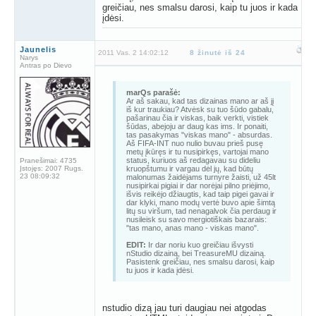
greičiau, nes smalsu darosi, kaip tu juos ir kada
įdėsi.
Jaunelis
2011 Vas. 2 14:02:12
8 žinutė iš 24
Narys
Antras po Dievo
marQs parašė:
Ar aš sakau, kad tas dizainas mano ar aš jį
iš kur traukiau? Atvėsk su tuo šūdo gabalu,
pašarinau čia ir viskas, baik verkti, vistiek
šūdas, abejoju ar daug kas ims. Ir ponaiti,
tas pasakymas "viskas mano" - absurdas.
Aš FIFA-INT nuo nulio buvau prieš pusę
metų įkūręs ir tu nusipirkęs, vartojai mano
status, kuriuos aš redagavau su dideliu
Pranešimai:
4735
Įstojęs:
2007 Rugs.
kruopštumu ir vargau dėl jų, kad būtų
23 08:09:32
malonumas žaidėjams turnyre žaisti, už 45lt
nusipirkai pigiai ir dar norėjai pilno priėjimo,
išvis reikėjo džiaugtis, kad taip pigei gavai ir
dar klyki, mano modų vertė buvo apie šimtą
litų su viršum, tad nenagalvok čia perdaug ir
nusileisk su savo mergiotiškais bazarais:
"tas mano, anas mano - viskas mano".
EDIT:
Ir dar noriu kuo greičiau išvysti
nStudio dizainą, bei TreasureMU dizainą.
Pasistenk greičiau, nes smalsu darosi, kaip
tu juos ir kada įdėsi.
nstudio dizą jau turi daugiau nei atgodas