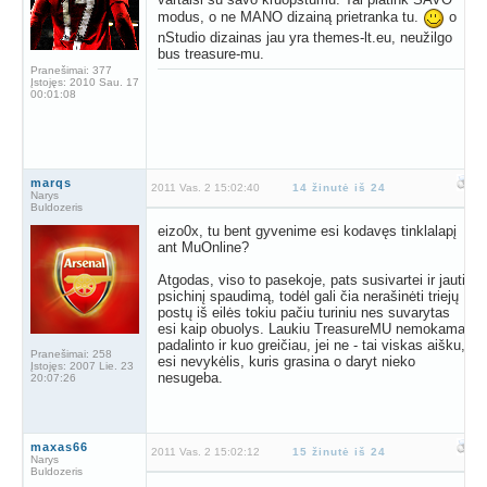
modus, o ne MANO dizainą prietranka tu.
o
nStudio dizainas jau yra themes-lt.eu, neužilgo
bus treasure-mu.
Pranešimai:
377
Įstojęs:
2010 Sau. 17
00:01:08
marqs
2011 Vas. 2 15:02:40
14 žinutė iš 24
Narys
Buldozeris
eizo0x, tu bent gyvenime esi kodavęs tinklalapį
ant MuOnline?
Atgodas, viso to pasekoje, pats susivartei ir jauti
psichinį spaudimą, todėl gali čia nerašinėti triejų
postų iš eilės tokiu pačiu turiniu nes suvarytas
esi kaip obuolys. Laukiu TreasureMU nemokamai
padalinto ir kuo greičiau, jei ne - tai viskas aišku,
Pranešimai:
258
esi nevykėlis, kuris grasina o daryt nieko
Įstojęs:
2007 Lie. 23
nesugeba.
20:07:26
maxas66
2011 Vas. 2 15:02:12
15 žinutė iš 24
Narys
Buldozeris