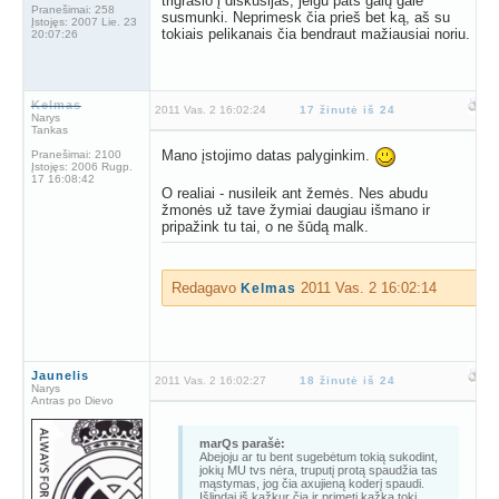
trigrašio į diskusijas, jeigu pats galų gale
Pranešimai:
258
susmunki. Neprimesk čia prieš bet ką, aš su
Įstojęs:
2007 Lie. 23
tokiais pelikanais čia bendraut mažiausiai noriu.
20:07:26
Kelmas
2011 Vas. 2 16:02:24
17 žinutė iš 24
Narys
Tankas
Mano įstojimo datas palyginkim.
Pranešimai:
2100
Įstojęs:
2006 Rugp.
17 16:08:42
O realiai - nusileik ant žemės. Nes abudu
žmonės už tave žymiai daugiau išmano ir
pripažink tu tai, o ne šūdą malk.
Redagavo
2011 Vas. 2 16:02:14
Kelmas
Jaunelis
2011 Vas. 2 16:02:27
18 žinutė iš 24
Narys
Antras po Dievo
marQs parašė:
Abejoju ar tu bent sugebėtum tokią sukodint,
jokių MU tvs nėra, truputį protą spaudžia tas
mąstymas, jog čia axujieną koderį spaudi.
Išlindai iš kažkur čia ir primeti kažką tokį,