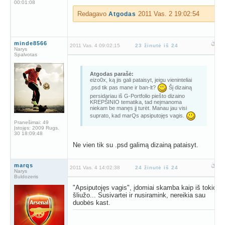
00:01:08
Redagavo
2011 Vas. 2 19:02:54
Atgodas
minde8566
2011 Vas. 4 09:02:15
23 žinutė iš 24
Narys
Spalvotas
Atgodas parašė:
eizo0x, ką jis gali pataisyt, jeigu vieninteliai
.psd tik pas mane ir ban-lt?
Šį dizainą
persidariau iš G-Portfolio piešto dizaino
KREPŠINIO tematika, tad neįmanoma
niekam be manęs jį turėt. Manau jau visi
suprato, kad marQs apsiputojęs vagis.
Pranešimai:
49
Įstojęs:
2009 Rugs.
30 18:09:48
Ne vien tik su .psd galimą dizainą pataisyt.
marqs
2011 Vas. 4 14:02:38
24 žinutė iš 24
Narys
Buldozeris
"Apsiputojęs vagis", įdomiai skamba kaip iš tokio
šliužo... Susivartei ir nusiramink, nereikia sau
duobės kast.