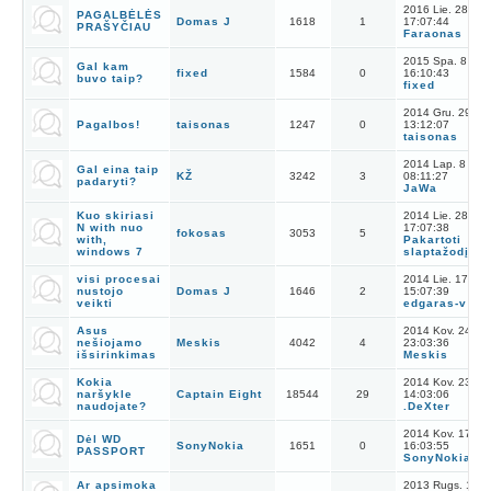
2016 Lie. 28
PAGALBĖLĖS
Domas J
1618
1
17:07:44
PRAŠYČIAU
Faraonas
2015 Spa. 8
Gal kam
fixed
1584
0
16:10:43
buvo taip?
fixed
2014 Gru. 29
Pagalbos!
taisonas
1247
0
13:12:07
taisonas
2014 Lap. 8
Gal eina taip
KŽ
3242
3
08:11:27
padaryti?
JaWa
Kuo skiriasi
2014 Lie. 28
N with nuo
17:07:38
fokosas
3053
5
with,
Pakartoti
windows 7
slaptažodį
visi procesai
2014 Lie. 17
nustojo
Domas J
1646
2
15:07:39
veikti
edgaras-v
Asus
2014 Kov. 24
nešiojamo
Meskis
4042
4
23:03:36
išsirinkimas
Meskis
Kokia
2014 Kov. 23
naršykle
Captain Eight
18544
29
14:03:06
naudojate?
.DeXter
2014 Kov. 17
Dėl WD
SonyNokia
1651
0
16:03:55
PASSPORT
SonyNokia
Ar apsimoka
2013 Rugs. 17