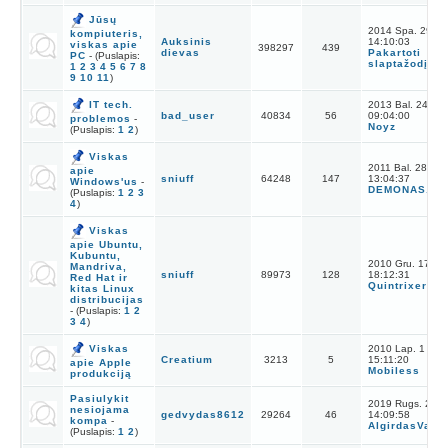
Jūsų
2014 Spa. 29
kompiuteris,
Auksinis
14:10:03
viskas apie
398297
439
dievas
Pakartoti
PC
- (Puslapis:
slaptažodį
1
2
3
4
5
6
7
8
9
10
11
)
IT tech.
2013 Bal. 24
bad_user
40834
56
09:04:00
problemos
-
Noyz
(Puslapis:
1
2
)
Viskas
2011 Bal. 28
apie
sniuff
64248
147
13:04:37
Windows'us
-
DEMONAS.LT
(Puslapis:
1
2
3
4
)
Viskas
apie Ubuntu,
Kubuntu,
2010 Gru. 17
Mandriva,
sniuff
89973
128
18:12:31
Red Hat ir
Quintrixer
kitas Linux
distribucijas
- (Puslapis:
1
2
3
4
)
Viskas
2010 Lap. 1
Creatium
3213
5
15:11:20
apie Apple
Mobiless
produkciją
Pasiulykit
2019 Rugs. 25
nesiojama
gedvydas8612
29264
46
14:09:58
kompa
-
AlgirdasVat
(Puslapis:
1
2
)