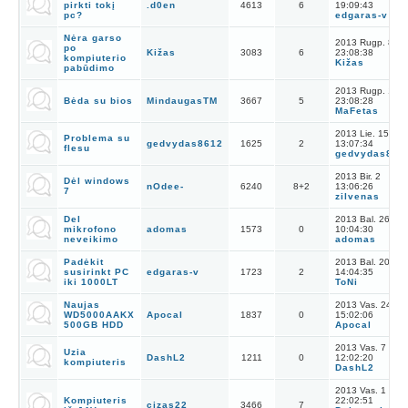
pirkti tokį
.d0en
4613
6
19:09:43
pc?
edgaras-v
Nėra garso
2013 Rugp. 8
po
Kižas
3083
6
23:08:38
kompiuterio
Kižas
pabūdimo
2013 Rugp. 1
Bėda su bios
MindaugasTM
3667
5
23:08:28
MaFetas
2013 Lie. 15
Problema su
gedvydas8612
1625
2
13:07:34
flesu
gedvydas861
2013 Bir. 2
Dėl windows
nOdee-
6240
8
+
2
13:06:26
7
zilvenas
Del
2013 Bal. 26
mikrofono
adomas
1573
0
10:04:30
neveikimo
adomas
Padėkit
2013 Bal. 20
susirinkt PC
edgaras-v
1723
2
14:04:35
iki 1000LT
ToNi
Naujas
2013 Vas. 24
WD5000AAKX
Apocal
1837
0
15:02:06
500GB HDD
Apocal
2013 Vas. 7
Uzia
DashL2
1211
0
12:02:20
kompiuteris
DashL2
2013 Vas. 1
Kompiuteris
22:02:51
cizas22
3466
7