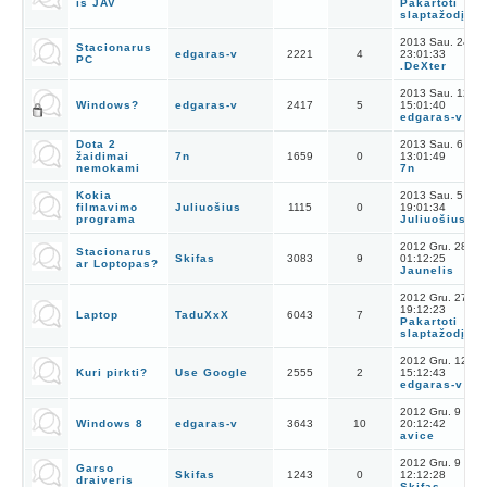
iš JAV
Pakartoti
slaptažodį
2013 Sau. 24
Stacionarus
edgaras-v
2221
4
23:01:33
PC
.DeXter
2013 Sau. 12
Windows?
edgaras-v
2417
5
15:01:40
edgaras-v
Dota 2
2013 Sau. 6
žaidimai
7n
1659
0
13:01:49
nemokami
7n
Kokia
2013 Sau. 5
filmavimo
Juliuošius
1115
0
19:01:34
programa
Juliuošius
2012 Gru. 28
Stacionarus
Skifas
3083
9
01:12:25
ar Loptopas?
Jaunelis
2012 Gru. 27
19:12:23
Laptop
TaduXxX
6043
7
Pakartoti
slaptažodį
2012 Gru. 12
Kuri pirkti?
Use Google
2555
2
15:12:43
edgaras-v
2012 Gru. 9
Windows 8
edgaras-v
3643
10
20:12:42
avice
2012 Gru. 9
Garso
Skifas
1243
0
12:12:28
draiveris
Skifas