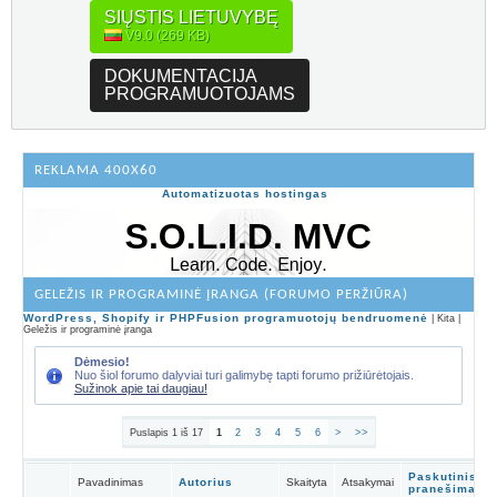
SIŲSTIS LIETUVYBĘ
V9.0 (269 KB)
DOKUMENTACIJA
PROGRAMUOTOJAMS
REKLAMA 400X60
Automatizuotas hostingas
GELEŽIS IR PROGRAMINĖ ĮRANGA (FORUMO PERŽIŪRA)
WordPress, Shopify ir PHPFusion programuotojų bendruomenė
| Kita |
Geležis ir programinė įranga
Dėmesio!
Nuo šiol forumo dalyviai turi galimybę tapti forumo prižiūrėtojais.
Sužinok apie tai daugiau!
Puslapis 1 iš 17
1
2
3
4
5
6
>
>>
Paskutinis
Pavadinimas
Autorius
Skaityta
Atsakymai
pranešimas