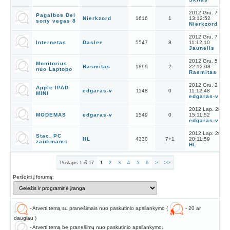
2012 Gru. 7
Pagalbos Del
Nierkzord
1616
1
13:12:52
sony vegas 8
Nierkzord
2012 Gru. 7
Internetas
Daslee
5547
8
11:12:10
Jaunelis
2012 Gru. 5
Monitorius
Rasmitas
1899
2
22:12:08
nuo Laptopo
Rasmitas
2012 Gru. 2
Apple IPAD
edgaras-v
1148
0
11:12:48
MINI
edgaras-v
2012 Lap. 28
MODEMAS
edgaras-v
1549
0
15:11:52
edgaras-v
2012 Lap. 26
Stac. PC
HL
4330
7
+
1
20:11:59
zaidimams
HL
Puslapis 1 iš 17
1
2
3
4
5
6
>
>>
Peršokti į forumą:
- Atverti temą su pranešimais nuo paskutinio apsilankymo (
- 20 ar
daugiau )
- Atverti temą be pranešimų nuo paskutinio apsilankymo.