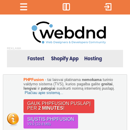
REKLAMA
PHPFusion
- tai laisvai platinama
nemokama
turinio
valdymo sistema (TVS), kurios pagalba galite
greitai
,
lengvai
ir
patogiai
susikurti norimą internetinį puslapį.
Plačiau apie sistemą...
GAUK PHPFUSION PUSLAPĮ
PER
2 MINUTES
!
SIŲSTIS PHPFUSION
V9.0 (10.8 MB)