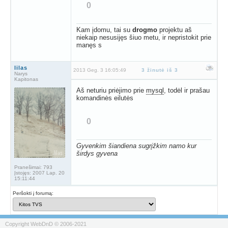
0
Kam įdomu, tai su
drogmo
projektu aš
niekaip nesusijęs šiuo metu, ir nepristokit prie
manęs s
lilas
2013 Geg. 3 16:05:49
3 žinutė iš 3
Narys
Kapitonas
Aš neturiu priėjimo prie
mysql
, todėl ir prašau
komandinės eilutės
0
Gyvenkim šiandiena
sugrįžkim namo
kur
širdys gyvena
Pranešimai:
793
Įstojęs:
2007 Lap. 20
15:11:44
Peršokti į forumą:
Copyright WebDnD © 2006-2021