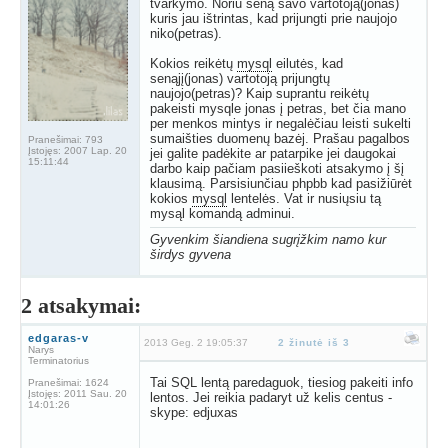
tvarkymo. Noriu seną savo vartotoją(jonas)
kuris jau ištrintas, kad prijungti prie naujojo
niko(petras).
Kokios reikėtų
mysql
eilutės, kad
senąjį(jonas) vartotoją prijungtų
naujojo(petras)? Kaip suprantu reikėtų
pakeisti mysqle jonas į petras, bet čia mano
per menkos mintys ir negalėčiau leisti sukelti
sumaišties duomenų bazėj. Prašau pagalbos
Pranešimai:
793
Įstojęs:
2007 Lap. 20
jei galite padėkite ar patarpike jei daugokai
15:11:44
darbo kaip pačiam pasiieškoti atsakymo į šį
klausimą. Parsisiunčiau phpbb kad pasižiūrėt
kokios
mysql
lentelės. Vat ir nusiųsiu tą
mysąl komandą adminui.
Gyvenkim šiandiena
sugrįžkim namo
kur
širdys gyvena
2 atsakymai:
edgaras-v
2013 Geg. 2 19:05:37
2 žinutė iš 3
Narys
Terminatorius
Tai SQL lentą paredaguok, tiesiog pakeiti info
Pranešimai:
1624
Įstojęs:
2011 Sau. 20
lentos. Jei reikia padaryt už kelis centus -
14:01:26
skype: edjuxas