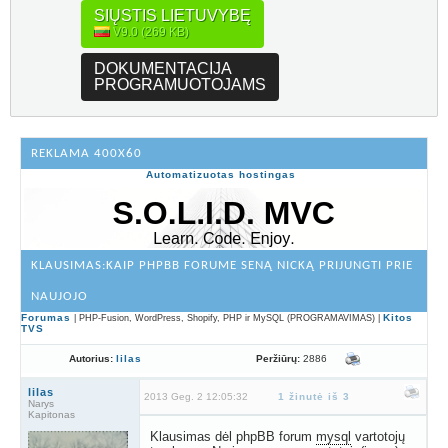
SIŲSTIS LIETUVYBĘ
V9.0 (269 KB)
DOKUMENTACIJA
PROGRAMUOTOJAMS
REKLAMA 400X60
Automatizuotas hostingas
KLAUSIMAS:KAIP PHPBB FORUME SENĄ NICKĄ PRIJUNGTI PRIE
NAUJOJO
Forumas
Kitos
| PHP-Fusion, WordPress, Shopify, PHP ir MySQL (PROGRAMAVIMAS) |
TVS
Peržiūrų:
2886
Autorius:
lilas
lilas
2013 Geg. 2 12:05:32
1 žinutė iš 3
Narys
Kapitonas
Klausimas dėl phpBB forum
mysql
vartotojų