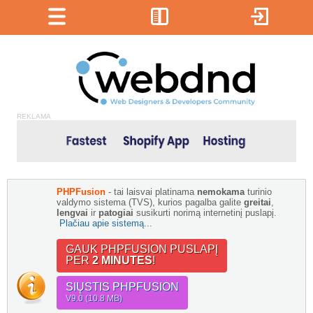
REKLAMA
PHPFusion
- tai laisvai platinama
nemokama
turinio
valdymo sistema (TVS), kurios pagalba galite
greitai
,
lengvai
ir
patogiai
susikurti norimą internetinį puslapį.
Plačiau apie sistemą...
GAUK PHPFUSION PUSLAPĮ
PER
2 MINUTES
!
SIŲSTIS PHPFUSION
V9.0 (10.8 MB)