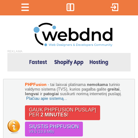
REKLAMA
PHPFusion
- tai laisvai platinama
nemokama
turinio
valdymo sistema (TVS), kurios pagalba galite
greitai
,
lengvai
ir
patogiai
susikurti norimą internetinį puslapį.
Plačiau apie sistemą...
GAUK PHPFUSION PUSLAPĮ
PER
2 MINUTES
!
SIŲSTIS PHPFUSION
V9.0 (10.8 MB)