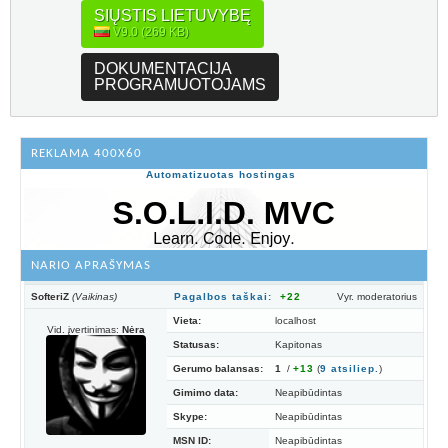
SIŲSTIS LIETUVYBĘ
V9.0 (269 KB)
DOKUMENTACIJA
PROGRAMUOTOJAMS
REKLAMA 400X60
Automatizuotas hostingas
NARIO APRAŠYMAS
SofteriZ
(Vaikinas)
Pagalbos taškai:
+22
Vyr. moderatorius
Vieta:
localhost
Vid. įvertinimas:
Nėra
Statusas:
Kapitonas
Gerumo balansas:
1
/
+13
(
9
atsiliep.
)
Gimimo data:
Neapibūdintas
Skype:
Neapibūdintas
MSN ID:
Neapibūdintas