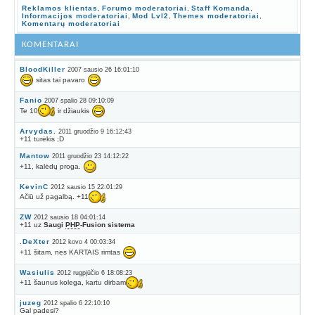
Reklamos klientas
,
Forumo moderatoriai
,
Staff Komanda
,
Informacijos moderatoriai
,
Mod Lvl2
,
Themes moderatoriai
,
Komentarų moderatoriai
KOMENTARAI
BloodKiller
2007 sausio 26 16:01:10
sitas tai pavaro
Fanio
2007 spalio 28 09:10:09
Te 10
ir džiaukis
Arvydas.
2011 gruodžio 9 16:12:43
+11 turėkis ;D
Mantow
2011 gruodžio 23 14:12:22
+11, kalėdų proga.
KevinC
2012 sausio 15 22:01:29
Ačiū už pagalbą. +11
ZW
2012 sausio 18 04:01:14
+11 uz
Saugi
PHP
-Fusion sistema
.DeXter
2012 kovo 4 00:03:34
+11 šitam, nes KARTAIS rimtas
Wasiulis
2012 rugpjūčio 6 18:08:23
+11 šaunus kolega, kartu dirbam
juzeg
2012 spalio 6 22:10:10
Gal padesi?