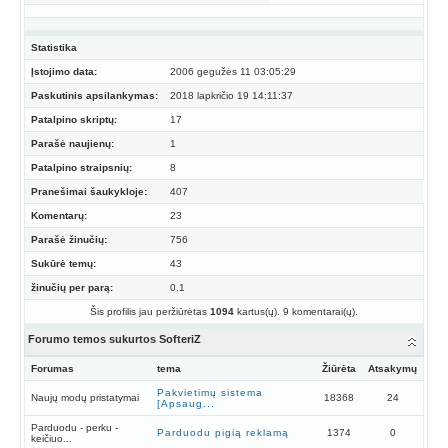
Statistika
Įstojimo data:
2006 gegužės 11 03:05:29
Paskutinis apsilankymas:
2018 lapkričio 19 14:11:37
Patalpino skriptų:
17
Parašė naujienų:
1
Patalpino straipsnių:
8
Pranešimai šaukykloje:
407
Komentarų:
23
Parašė žinučių:
756
Sukūrė temų:
43
žinučių per parą:
0.1
Šis profilis jau peržiūrėtas
1094
kartus(ų). 9 komentarai(ų).
Forumo temos sukurtos SofteriZ
Forumas
tema
Žiūrėta
Atsakymų
Pakvietimų sistema
Naujų modų pristatymai
18368
24
[Apsaug...
Parduodu - perku -
Parduodu pigią reklamą
1374
0
keičiuo...