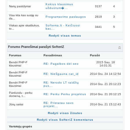
Kokius klausimus
Narių pasiūlymai
3137
4
užduotum�...
Visa kita kas susiję su
Programavimo paslaugos
2619
3
da...
Viskas apie skaitliukus,
Softema.lt - Keičiuosi
3441
5
to...
bac...
Rodyti visas temas
Forumo Pranešimai parašyti SofteriZ
Forumas
Pavadinimas
Parašė
Bendri PHP-F
2015 Sau. 18
RE: Pagalbos dėl seo
klausimai
14:01:31
Bendri PHP-F
RE: Niešgauna cat_id
2014 Gru. 24 14:12:54
klausimai
Bendri PHP-F
RE: Nerodo LT raidžių
2014 Gru. 21 20:12:23
klausimai
pus...
Parduodu - perku
RE: Perku Perku projektus
2014 Gru. 21 20:12:15
domeną, t...
RE: Pristatau savo
Jūsų saitai
2014 Gru. 21 15:12:43
projekt...
Rodyti visas žinutes
Rodyti visus SofteriZ komentarus
Vartotojų grupės