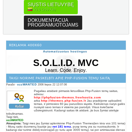
SIŲSTIS LIETUVYBĘ
V9.0 (269 KB)
DOKUMENTACIJA
PROGRAMUOTOJAMS
REKLAMA 400X60
Automatizuotas hostingas
TAIGI NORIME PASKELBTI APIE PHP-FUSION TEMŲ SAITĄ
ozzWANTED
Parašė
2006 liepos 22 12:07:06
Pagaliau atsidarė pirmasis lietuviškas Php-Fusion temų saitas,
adresu:
http://phpfusion-themos.freehostia.com
arba
http://themes.php-fusion.lt
Jau pradėjome uploadinti
temas, ir pirmosios 60 jau paruoštos siųstis. Kiekvienas narys galės
nusiųsti savo temas ir visiems jas parodyti. Visus kviečiame
užsiregistruoti. Kadangi saitas tik atidarė, jis bus žymiai ateityje
tobulinamas.
Taigi tiek,
ozzWANTED
Atnaujinta:
Taigi mes jau žymiai aplenkėme Php-Fusion Themes(ten tėra vos 101 tema)
- Musų saito duomenų bazėje jau
net 181 tema
, pusę temų yra su nuotraukomis. Ir
kadangi dar turime didelį rezervą(aš pc turiu apie 3000 temų), tai per artimiausiai dienas