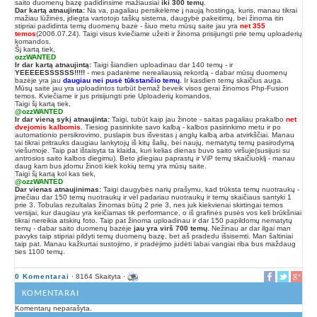
saito duomenų bazę padidinsime mažiausiai
iki 300 temų
.
Dar kartą atnaujinta:
Na va, pagaliau persikėlėme į naują hostingą, kuris, manau tikrai
mažiau lūžinės, įdiegta vartotojo taškų sistema, daugybė pakeitimų, bei žinoma itin
stipriai padidinta temų duomenų bazė - šiuo metu mūsų saite jau yra
net 355
temos
(2006.07.24). Taigi visus kviečiame užeiti ir žinoma prisijungti prie temų uploaderių
komandos.
Šį kartą tiek,
ozzWANTED
Ir dar kartą atnaujintą:
Taigi šiandien uploadinau dar 140 temų - ir
YEEEEESSSSSS!!!!!
- mes padarėme nerealiausią rekordą - dabar mūsų duomenų
bazėje yra jau
daugiau nei pusė tūkstančio temų
. Ir kasdien temų skaičius auga.
Mūsų saite jau yra uploadintos turbūt bemaž beveik visos gerai žinomos Php-Fusion
temos. Kviečiame ir jus prisijungti prie Uploaderių komandos.
Taigi šį kartą tiek,
@ozzWANTED
Ir dar vieną sykį atnaujinta:
Taigi, tubūt kaip jau žinote - saitas pagaliau prakalbo
net
dvejomis kalbomis
. Tiesiog pasirinkite savo kalbą - kalbos pasirinkimo metu ir po
automationio persikrovimo, puslapis bus išvestas į anglų kalbą arba atvirkščiai. Manau
tai tikrai pritrauks daugiau lankytojų iš kitų šalių, bei naujų, nematytų temų pasirodymą
viešumoje. Taip pat ištaisyta ta klaida, kuri kelias dienas buvo saito viršuje(susijusi su
antrosios saito kalbos diegimu). Beto įdiegiau paprastų ir ViP temų skaičiuoklį - manau
daug kam bus įdomu žinoti kiek kokių temų yra mūsų saite.
Taigi šį kartą kol kas tiek,
@ozzWANTED
Dar vienas atnaujinimas:
Taigi daugybės narių prašymu, kad trūksta temų nuotraukų -
įmečiau dar 150 temų nuotraukų ir vėl padariau nuotraukų ir temų skaičiaus santyki 1
prie 3. Tobulas rezultalas žinomas būtų 2 prie 3, nes juk kiekvienai skirtingai temos
versijai, kur daugiau yra keičiamas tik performance, o iš grafinės pusės vos keli brūkšniai
tikrai nereikia atskirų foto. Taip pat žinoma uploadinau ir dar 150 papildomų nematytų
temų - dabar saito duomenų bazėje
jau yra virš 700 temų
. Nežinau ar dar ilgai man
pavyks taip stipriai pildyti temų duomenų bazę, bet aš pradedu išsisemti. Man šaltiniai
taip pat. Manau kažkurtai sustojimo, ir pradėjimo judėti labai vangiai riba bus maždaug
ties 1100 temų.
0 Komentarai
· 8164 Skaityta ·
KOMENTARAI
Komentarų neparašyta.