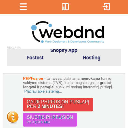
REKLAMA
PHPFusion
- tai laisvai platinama
nemokama
turinio
valdymo sistema (TVS), kurios pagalba galite
greitai
,
lengvai
ir
patogiai
susikurti norimą internetinį puslapį.
Plačiau apie sistemą...
GAUK PHPFUSION PUSLAPĮ
PER
2 MINUTES
!
SIŲSTIS PHPFUSION
V9.0 (10.8 MB)