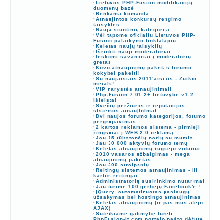
Lietuvos PHP-Fusion modifikacijų
duomenų bazė
Renkama komanda
Atnaujintos konkursų rengimo
taisyklės
Nauja siuntinių kategorija
Vėl tapome oficialiu Lietuvos PHP-
Fusion palaikymo tinklalapiu
Keletas naujų taisyklių
Išrinkti nauji moderatoriai
Ieškomi savanoriai į moderatorių
gretas
Kovo atnaujinimų paketas forumo
kokybei pakelti!
Su naujaisiais 2011'aisiais - Zuikio
metais!
VIP narystės atnaujinimai!
Php-Fusion 7.01.2+ lietuvybė v1.2
išleista!
Svečių peržiūros ir reputacijos
sistemos atnaujinimai
Dvi naujos forumo kategorijos, forumo
pergrupavimas
2 kartos reklamos sistema - pirmieji
žingsniai į WEB 2.0 reklamą
Jau 15 tūkstančių narių su mumis
Jau 30 000 aktyvių forumo temų
Keletas atnaujinimų rugsėjo viduriui
2010 vasaros užbaigimas - mega
atnaujinimų paketas
Jau 200 straipsnių
Reitingų sistemos atnaujinimas - III
kartos reitingai
Administratorių susirinkimo nutarimai
Jau turime 100 gerbėjų Facebook'e !
jQuery, automatizuotas paslaugų
užsakymas bei hostingo atnaujinimas
Keletas atnaujinimų (ir pas mus atėjo
AJAX)
Suteikiame galimybę turėti
PhpFusion-lt.com portalo pašto dėžutę