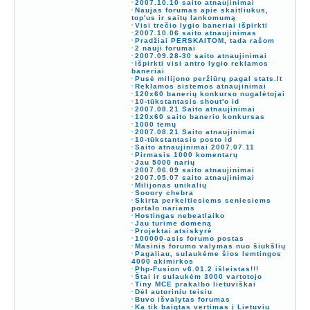
2007.10.10 saito atnaujinimai
Naujas forumas apie skaitliukus,
top'us ir saitų lankomumą
Visi trečio lygio baneriai išpirkti
2007.10.06 saito atnaujinimas
Pradžiai PERSKAITOM, tada rašom
2 nauji forumai
2007.09.28-30 saito atnaujinimai
Išpirkti visi antro lygio reklamos
baneriai
Pusė milijono peržiūrų pagal stats.lt
Reklamos sistemos atnaujinimai
120x60 banerių konkurso nugalėtojai
10-tūkstantasis shout'o id
2007.08.21 Saito atnaujinimai
120x60 saito banerio konkursas
1000 temų
2007.08.21 Saito atnaujinimai
10-tūkstantasis posto id
Saito atnaujinimai 2007.07.11
Pirmasis 1000 komentarų
Jau 5000 narių
2007.06.09 saito atnaujinimai
2007.05.07 saito atnaujinimai
Milijonas unikalių
Sooory chebra
Skirta perkeltiesiems seniesiems
portalo nariams
Hostingas nebeatlaiko
Jau turime domeną
Projektai atsiskyrė
100000-asis forumo postas
Masinis forumo valymas nuo šiukšlių
Pagaliau, sulaukėme šios lemtingos
4000 akimirkos
Php-Fusion v6.01.2 išleistas!!!
Štai ir sulaukėm 3000 vartotojo
Tiny MCE prakalbo lietuviškai
Dėl autoriniu teisiu
Buvo išvalytas forumas
Ka tik baigtas vertimas į Lietuvių