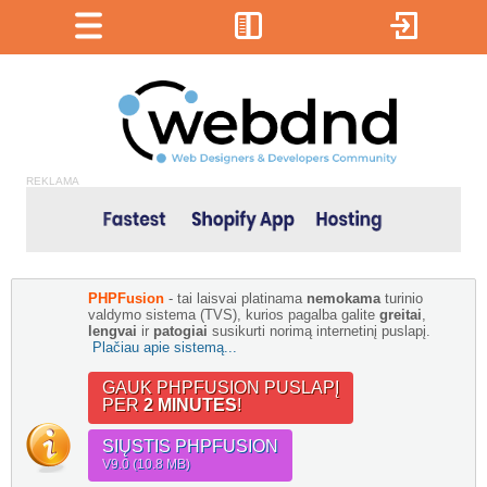
REKLAMA
PHPFusion
- tai laisvai platinama
nemokama
turinio
valdymo sistema (TVS), kurios pagalba galite
greitai
,
lengvai
ir
patogiai
susikurti norimą internetinį puslapį.
Plačiau apie sistemą...
GAUK PHPFUSION PUSLAPĮ
PER
2 MINUTES
!
SIŲSTIS PHPFUSION
V9.0 (10.8 MB)