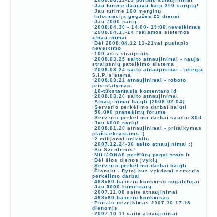
2008.06.12-13 portalo atnaujinimai
Jau turime daugiau kaip 300 scriptų!
Jau turime 100 merginų
Informacija gegužės 29 dienai
Jau 7000 narių
2008.04.30 - 14:00- 19:00 neveikimas
2008.04.13-14 reklamos sistemos
atnaujinimai
Dėl 2008.04.12 13-21val puslapio
neveikimo
100-asis straipsnis
2008.03.25 saito atnaujinimai - nauja
straipsnių pateikimo sistema
2008.03.24 saito atnaujinimai - įdiegta
S.I.P. sistema
2008.03.21 atnaujinimai - roboto
prisistatymas
10-tūkstantasis komentaro id
2008.03.20 saito atnaujinimai
Atnaujinimai baigti [2008.02.04]
Serverio perkėlimo darbai baigti
50.000 pranešimų forume
Serverio perkėlimo darbai sausio 30d.
Jau 6000 narių!
2008.01.20 atnaujinimai - pritaikymas
plačiaekraniams :)
2 milijonai unikalių
2007.12.24-30 saito atnaujinimai :)
Su Šventėmis!
MILIJONAS peržiūrų pagal stats.lt
Dėl šios dienos įvykių
Serverio perkėlimo darbai baigti
Šianakt - Rytoj bus vykdomi serverio
perkėlimo darbai
468x60 banerių konkurso nugalėtojai
Jau 5000 komentarų
2007.11.08 saito atnaujinimai
468x60 banerių konkursas
Portalo neveikimas 2007.10.17-18
dienomis
2007.10.11 saito atnaujinimai