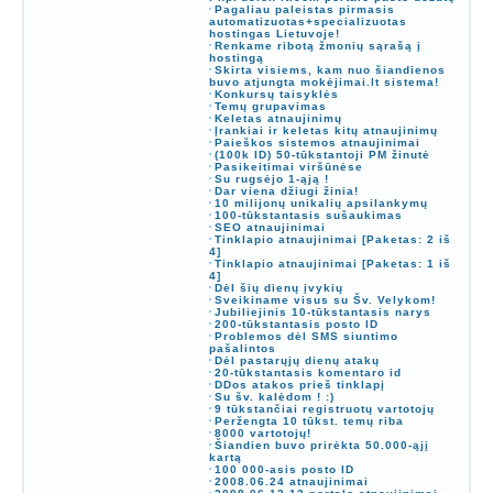
Pagaliau paleistas pirmasis
automatizuotas+specializuotas
hostingas Lietuvoje!
Renkame ribotą žmonių sąrašą į
hostingą
Skirta visiems, kam nuo šiandienos
buvo atjungta mokėjimai.lt sistema!
Konkursų taisyklės
Temų grupavimas
Keletas atnaujinimų
Įrankiai ir keletas kitų atnaujinimų
Paieškos sistemos atnaujinimai
(100k ID) 50-tūkstantoji PM žinutė
Pasikeitimai viršūnėse
Su rugsėjo 1-ąją !
Dar viena džiugi žinia!
10 milijonų unikalių apsilankymų
100-tūkstantasis sušaukimas
SEO atnaujinimai
Tinklapio atnaujinimai [Paketas: 2 iš
4]
Tinklapio atnaujinimai [Paketas: 1 iš
4]
Dėl šių dienų įvykių
Sveikiname visus su Šv. Velykom!
Jubiliejinis 10-tūkstantasis narys
200-tūkstantasis posto ID
Problemos dėl SMS siuntimo
pašalintos
Dėl pastarųjų dienų atakų
20-tūkstantasis komentaro id
DDos atakos prieš tinklapį
Su šv. kalėdom ! :)
9 tūkstančiai registruotų vartotojų
Peržengta 10 tūkst. temų riba
8000 vartotojų!
Šiandien buvo prirėkta 50.000-ąjį
kartą
100 000-asis posto ID
2008.06.24 atnaujinimai