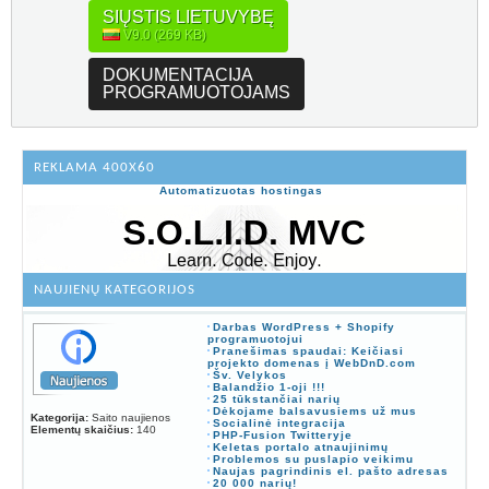
SIŲSTIS LIETUVYBĘ
V9.0 (269 KB)
DOKUMENTACIJA
PROGRAMUOTOJAMS
REKLAMA 400X60
Automatizuotas hostingas
NAUJIENŲ KATEGORIJOS
Darbas WordPress + Shopify
programuotojui
Pranešimas spaudai: Keičiasi
projekto domenas į WebDnD.com
Šv. Velykos
Balandžio 1-oji !!!
25 tūkstančiai narių
Dėkojame balsavusiems už mus
Kategorija:
Saito naujienos
Socialinė integracija
Elementų skaičius:
140
PHP-Fusion Twitteryje
Keletas portalo atnaujinimų
Problemos su puslapio veikimu
Naujas pagrindinis el. pašto adresas
20 000 narių!