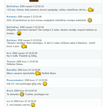
DelluXas
2009 vasario 5 22:02:10
+10 tau. Kietas, kiek pamenu buvom apsipykę, tačiau nebežinau dėl ko...
Kelmas
2009 vasario 5 22:02:46
Ačiū už įvertinimus su kuo buvau susipykes nebežinau trumpa atmintinis.
DelluXas
2009 vasario 5 22:02:49
Dragelis, nepameni manęs? Dar turėjai L2 saita, dizaino studija, truputi mokinai su
kodais...
Kelmas
2009 vasario 5 22:02:04
"Dizaino studijos" tikrai neturėjau. O dėl L2 saitu nežinau tada ir Kipshius - sniuff
buvo ir pan...
frix
2009 vasario 25 18:02:06
Nu ir nafik. Pasiimk tą čiriką.
Toonis
2009 kovo 1 15:03:30
Drifteliui čirikas.
Dandžu
2009 kovo 15 13:03:06
Mano vasaros spindulėlis.
Dešimt šitam.
Peacemaker
2009 kovo 17 12:03:59
Imk 10, nes pažengęs
php
srity.
Enzo
2009 kovo 18 14:03:16
Te desetka
Turėkis, protingas esi
ex-it
2009 kovo 22 12:03:32
2, nes kartais uzp*sa