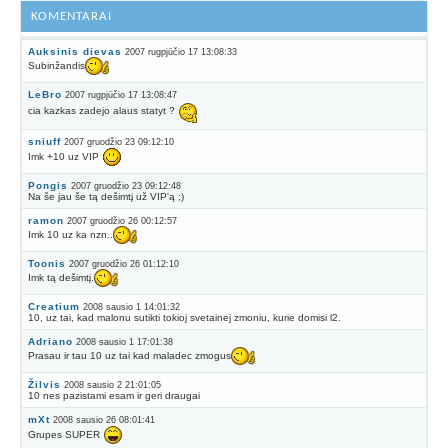
KOMENTARAI
Auksinis dievas
2007 rugpjūčio 17 13:08:33
Subinžandis
LeBro
2007 rugpjūčio 17 13:08:47
cia kazkas zadejo alaus statyt ?
sniuff
2007 gruodžio 23 09:12:10
Imk +10 uz VIP
Pongis
2007 gruodžio 23 09:12:48
Na še jau še tą dešimtį už VIP'ą ;)
ramon
2007 gruodžio 26 00:12:57
Imk 10 uz ka nzn..
Toonis
2007 gruodžio 26 01:12:10
Imk tą dešimtį.
Creatium
2008 sausio 1 14:01:32
10, uz tai, kad malonu sutikti tokioj svetainej zmoniu, kurie domisi l2.
Adriano
2008 sausio 1 17:01:38
Prasau ir tau 10 uz tai kad maladec zmogus
Žilvis
2008 sausio 2 21:01:05
10 nes pazistami esam ir geri draugai
mXt
2008 sausio 26 08:01:41
Grupes SUPER