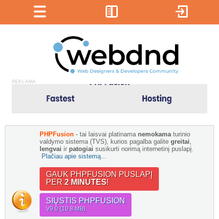
REKLAMA
PHPFusion
- tai laisvai platinama
nemokama
turinio
valdymo sistema (TVS), kurios pagalba galite
greitai
,
lengvai
ir
patogiai
susikurti norimą internetinį puslapį.
Plačiau apie sistemą...
GAUK PHPFUSION PUSLAPĮ
PER
2 MINUTES
!
SIŲSTIS PHPFUSION
V9.0 (10.8 MB)