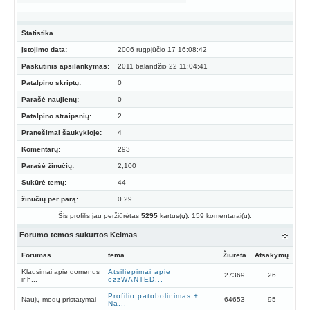
Statistika
Įstojimo data:
2006 rugpjūčio 17 16:08:42
Paskutinis apsilankymas:
2011 balandžio 22 11:04:41
Patalpino skriptų:
0
Parašė naujienų:
0
Patalpino straipsnių:
2
Pranešimai šaukykloje:
4
Komentarų:
293
Parašė žinučių:
2,100
Sukūrė temų:
44
žinučių per parą:
0.29
Šis profilis jau peržiūrėtas
5295
kartus(ų). 159 komentarai(ų).
Forumo temos sukurtos Kelmas
Forumas
tema
Žiūrėta
Atsakymų
Klausimai apie domenus
Atsiliepimai apie
27369
26
ir h...
ozzWANTED...
Profilio patobolinimas +
Naujų modų pristatymai
64653
95
Na...