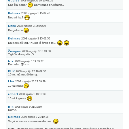
Gugiss
2008 rugpjūčio 29 10:08:16
Kas čia dabar
Dar vienas brūkšninis..
Kelmas
2008 rugsėjo 1 15:09:40
Nepatinka?
Enzo
2008 rugsėjo 3 15:09:06
Drugelis čia
Kelmas
2008 rugsėjo 3 15:09:55
Drugelis aš tau? Kuols iš širdies tau.
Žmogus
2008 rugsėjo 3 18:09:08
Tigi čia dra
gelis ;D
u
frix
2008 rugsėjo 3 19:09:37
Durnelis. ;]]*~~~
DUK
2008 rugsėjo 12 19:09:30
10-mt, už nuoširdumą.
Lite
2008 rugsėjo 26 23:09:39
10 uz nicka
robert
2008 spalio 1 18:10:35
10 nick geras
frix
2008 spalio 9 21:10:59
Durnė.
Kelmas
2008 spalio 9 21:10:18
Varyk iš čia esi visiškai neįdomus.
Matau dėmesio tau truksta, tai ateini pasijaust čia kietu. Nors ištikro esi mažas ir