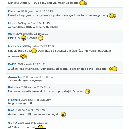
Misteriui Drageliui +10 už tai, kad yra malonus žmogeli
Dandžu
2008 gruodžio 12 14:12:13
Disiatka kaip geram pažystamui ir puikiam žmogui kuris turis humorą jausmą.
Niger
2008 gruodžio 14 01:12:35
10 uz tai kad mldc .. ismano normaliai...
ex-it
2008 gruodžio 22 16:12:16
PHP
guy
Dešims
MaFetas
2008 gruodžio 29 23:12:09
Kuolas plius nulis
Dėkingas už pagalba o ir šiaip šaunus vaikis, padeda ir
nekvailas
FoDD
2009 sausio 9 13:01:01
1 už tai, kad litus vagia. Sumokėjau už modą, o kai pinigus gavo - pabėgo..
Jaunelis
2009 sausio 18 12:01:04
+7 nes daugiau negalėjau ,.
Kelmas
2009 sausio 25 22:01:34
Nes visiems dešimtukus dalini, o man pagailėjai. Ot koks.
Reamis
2009 sausio 25 23:01:50
blogas žmogus ;D
mXt
2009 sausio 26 15:01:58
As tau daviau 10, nes taves nemegstu
GanG
2009 sausio 30 16:01:03
+10 Geras avataras