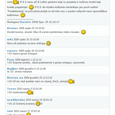
nesi.
P.S Ir nesu aš iš LeBro giminės kaip tu pasakiai ir nežinau kodėl taip
kvailai pagalvojai.
P.S.S Jei replika kažkokia mestelėjau jau puoli vadinti
"Pasikėlusiais" ar pnš pirma įrodyk ar aš toks esu o paskui rašynėk savo apsurdiškus
kaltinimus.
----------------------------------
Redagavo
Karolis
2009 Spa. 25 11:10:17
Kelmas
2009 spalio 25 15:10:02
Duokit kuolus, duokit. Man iš esmės įvertinimas nieko nesako.
mXt
2009 spalio 25 15:10:40
Nors aš pakelsiu tą tavo reitingą
emusic
2009 spalio 26 10:10:06
+10 matos geras žmogus
Funo
2009 lapkričio 1 22:11:31
+10 Suporto perlas , labai padedantis ir geras zmogus, saunuolis.
BigMan
2009 gruodžio 6 15:12:46
te 10. seniai matytas
Deiviux.eu
2009 gruodžio 25 12:12:32
+10 Už tai, kad padėjo man su mysql_fetch_array();
7even
2010 sausio 3 22:01:00
+10 moderatoriui
assddasdas
2010 sausio 10 18:01:13
+10 už žudantį avatarą
D
lutti
2010 sausio 27 15:01:41
+10 už avatarą