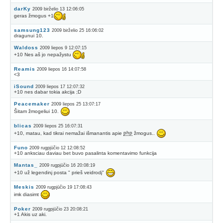
darKy
2009 birželio 13 12:06:05
geras žmogus +1
samsung123
2009 birželio 25 16:06:02
dragunui 10.
Waldoss
2009 liepos 9 12:07:15
+10 Nes aš jo nepažystu
Reamis
2009 liepos 16 14:07:58
<3
iSound
2009 liepos 17 12:07:32
+10 nes dabar tokia akcija ;D
Peacemaker
2009 liepos 25 13:07:17
Šitam žmogeliui 10.
blicas
2009 liepos 25 16:07:31
+10, matau, kad tikrai nemažai išmanantis apie
php
žmogus..
Funo
2009 rugpjūčio 12 12:08:52
+10 anksciau daviau bet buvo pasalinta komentavimo funkcija
Mantas_
2009 rugpjūčio 16 20:08:19
+10 už legendinį posta " prieš veidrodį"
Meskis
2009 rugpjūčio 19 17:08:43
imk diasimt
Poker
2009 rugpjūčio 23 20:08:21
+1 Akis uz aki.