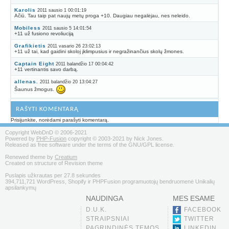
Karolis
2011 sausio 1 00:01:19
Ačiū. Tau taip pat naujų metų proga +10. Daugiau negalėjau, nes neleido.
Mobiless
2011 sausio 5 14:01:54
+11 už fusiono revoliuciją
Grafikietis
2011 vasario 26 23:02:13
+11 už tai, kad gaidini skoloj įklimpusius ir negražinančius skolų žmones.
Captain Eight
2011 balandžio 17 00:04:42
+11 vertinantis savo darbą.
allenas.
2011 balandžio 20 13:04:27
Šaunus žmogus.
RAŠYTI KOMENTARĄ
Prisijunkite, norėdami parašyti komentarą.
Copyright WebDnD © 2006-2021
Powered by
PHP-Fusion
copyright © 2003-2021 by Nick Jones.
Released as free software under the terms of the GNU/GPL license.
Renewed theme by
Creatium
Created on structure of Revision theme
Puslapis užkrautas per 27.8 sekundes
394,711,721 WordPress, Shopify ir PHPFusion programuotojų bendruomenė Unikalių
apsilankymų
NAUDINGA
MES ESAME
D.U.K.
FACEBOOK
STRAIPSNIAI
TWITTER
PAGRINDINĖS TEMOS
LINKEDIN