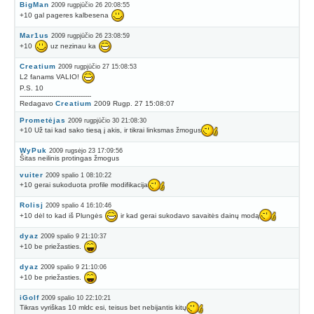
BigMan
2009 rugpjūčio 26 20:08:55
+10 gal pageres kalbesena
Mar1us
2009 rugpjūčio 26 23:08:59
+10
uz nezinau ka
Creatium
2009 rugpjūčio 27 15:08:53
L2 fanams VALIO!
P.S. 10
----------------------------------
Redagavo
Creatium
2009 Rugp. 27 15:08:07
Prometėjas
2009 rugpjūčio 30 21:08:30
+10 Už tai kad sako tiesą į akis, ir tikrai linksmas žmogus
WyPuk
2009 rugsėjo 23 17:09:56
Šitas neilinis protingas žmogus
vuiter
2009 spalio 1 08:10:22
+10 gerai sukoduota profile modifikacija
Rolisj
2009 spalio 4 16:10:46
+10 dėl to kad iš Plungės
ir kad gerai sukodavo savaitės dainų modą
dyaz
2009 spalio 9 21:10:37
+10 be priežasties.
dyaz
2009 spalio 9 21:10:06
+10 be priežasties.
iGolf
2009 spalio 10 22:10:21
Tikras vyriškas 10 mldc esi, teisus bet nebijantis kitų