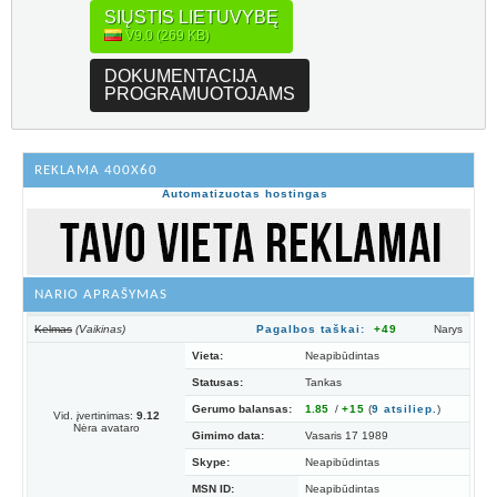
SIŲSTIS LIETUVYBĘ
V9.0 (269 KB)
DOKUMENTACIJA
PROGRAMUOTOJAMS
REKLAMA 400X60
Automatizuotas hostingas
NARIO APRAŠYMAS
Kelmas
(Vaikinas)
Pagalbos taškai:
+49
Narys
Vieta:
Neapibūdintas
Statusas:
Tankas
Gerumo balansas:
1.85
/
+15
(
9
atsiliep.
)
Vid. įvertinimas:
9.12
Nėra avataro
Gimimo data:
Vasaris 17 1989
Skype:
Neapibūdintas
MSN ID:
Neapibūdintas