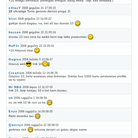
+10 smagu bendraut, protingas žmogus, daug moka. Taip, kad desiatka;)
eXtazY
2008 gegužės 21 17:05:15
10
oficialiąja Tomo gerumo dienos proga ;D
blist
2008 gegužės 22 14:05:22
galėjai duoti dagiau, na, bet aš tau duosiu 10
bazzas
2008 gegužės 22 21:05:24
duosiu 10 nes nera ka weikti bent taip laiko prastumsiu
RuP3r
2008 gegužės 22 22:05:01
+10 Aktyvus visai
.
Gugiss
2008 birželio 5 10:06:47
Grazus web
Imk 10
Creatium
2008 birželio 12 16:06:28
Grazinu 10, beto avataras visai linksmas. Greitai bus 1000 kartu perziuretas profilis,
tai tu vaisini
Mr NBA
2008 liepos 12 11:07:05
Imk 10, šeip turėjau 10 ir bet kam daviau.
tm
2008 rugpjūčio 1 16:08:59
nu va imk 10 tik nzn uz ka
Enzo
2008 rugpjūčio 14 09:08:05
Riebi desetka tau
Qwertyz
2008 rugpjūčio 22 09:08:02
girdetas nick
tebunie devyni uz grazu skype name