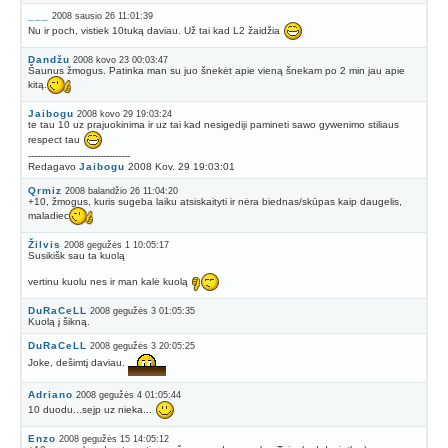
___
2008 sausio 26 11:01:39
Nu ir poch, vistiek 10tuką daviau. Už tai kad L2 žaidžia
Dandžu
2008 kovo 23 00:03:47
Šaunus žmogus. Patinka man su juo šnekėt apie vieną šnekam po 2 min jau apie
kitą.
Jaibogu
2008 kovo 29 19:03:24
te tau 10 uz prajuokinima ir uz tai kad nesigediji pamineti sawo gywenimo stiliaus
respect tau
----------------------------------
Redagavo
Jaibogu
2008 Kov. 29 19:03:01
Qrmiz
2008 balandžio 26 11:04:20
+10, žmogus, kuris sugeba laiku atsiskaityti ir nėra biednas/skūpas kaip daugelis,
maladiec
Žilvis
2008 gegužės 1 10:05:17
Susikišk sau ta kuolą
vertinu kuolu nes ir man kalė kuolą
DuRaCeLL
2008 gegužės 3 01:05:35
Kuolą į šikną.
DuRaCeLL
2008 gegužės 3 20:05:25
Joke, dešimtį daviau.
Adriano
2008 gegužės 4 01:05:44
10 duodu...sejp uz nieka...
Enzo
2008 gegužės 15 14:05:12