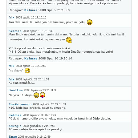
silpnas idotas. Kuris kažka bando padaryt, bet nieko nesigauna kaip visados.
----------------------------------
Redagavo
Kelmas
2008 Spa. 9 21:10:39
frix
2008 spalio 10 17:10:10
Tau tikrai nėra 18, arba yra bet turi rimtų psichinių ydų.
Kelmas
2008 spalio 10 19:10:39
Man žinok neaktolu ar tu manim tiki ar ne. Neturiu niekokiu ydų tik tu čia turi, kai iš
neturėjimo ko veikt rašyt beprasmęs pm
P.S Kaip sakiau durnas buvai durnas ir liksi.
P.S.S Dėjau bloką, kad nerašynėtum kvailu žinučių neturėdamas ką veikti
----------------------------------
Redagavo
Kelmas
2008 Spa. 10 19:10:14
frix
2008 spalio 10 19:10:50
"neaktolu"
frix
2008 lapkričio 23 20:11:03
Kuolas beraščiui...
Saul1us
2008 lapkričio 23 21:11:36
Netyčia +1 idėjau
Fucikijoooou
2008 lapkričio 26 22:11:49
+10. Mldc kad isreiskiai savo nuomuone.
Kelmas
2008 lapkričio 30 09:11:49
Pūsk iš mano profilio stygis_lolas, man vistiek tie įvertinimai šūdo vietoje.
bruzgis
2008 gruodžio 7 21:12:59
10 nes nebijo tiesos apie kita pasakyt
Enzo
2008 gruodžio 9 16:12:56