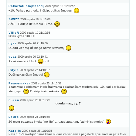
Pakartoti slaptažodį
2009 spalio 18 10:10:52
+10. Puikus partneris, ir šiaip, puikus žmogus!
SWIZZ
2009 spalio 18 14:10:08
Ačiū... Padėjo dėl Opera Turbo.
VilleR
2009 spalio 19 21:10:58
tikras vyras ;DD +10
dyaz
2009 spalio 20 21:10:06
Duodu vienetą už bloga administravimą.
dyaz
2009 spalio 20 22:10:41
Ak užsivartei ir block
rofl...
iStyle
2009 spalio 22 14:10:37
Dešimtukas šiam žmogui
Peacemaker
2009 spalio 23 19:10:53
Šitam visų gerbiamam ir griežtai tvarką palaikančiam moderatoriui 10, kad dar labiau
stengtųsi.
O šiaip linkiu sėkmės.
nuken
2009 spalio 25 08:10:23
duodu max, t.y. 7
LeBro
2009 spalio 25 08:10:55
20 metu pacanas ir toks "no life" ... uzuojauta tau, "administratoriau"
Karolis
2009 spalio 25 11:10:35
Pats tu "Pasikeliąs" pirmą kitais šūdais vadindamas pagalvok apie save ar pats toks