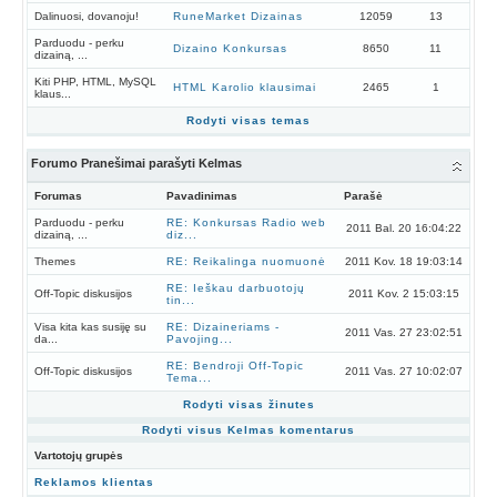
Dalinuosi, dovanoju!
RuneMarket Dizainas
12059
13
Parduodu - perku
Dizaino Konkursas
8650
11
dizainą, ...
Kiti PHP, HTML, MySQL
HTML Karolio klausimai
2465
1
klaus...
Rodyti visas temas
Forumo Pranešimai parašyti Kelmas
Forumas
Pavadinimas
Parašė
Parduodu - perku
RE: Konkursas Radio web
2011 Bal. 20 16:04:22
dizainą, ...
diz...
Themes
RE: Reikalinga nuomuonė
2011 Kov. 18 19:03:14
RE: Ieškau darbuotojų
Off-Topic diskusijos
2011 Kov. 2 15:03:15
tin...
Visa kita kas susiję su
RE: Dizaineriams -
2011 Vas. 27 23:02:51
da...
Pavojing...
RE: Bendroji Off-Topic
Off-Topic diskusijos
2011 Vas. 27 10:02:07
Tema...
Rodyti visas žinutes
Rodyti visus Kelmas komentarus
Vartotojų grupės
Reklamos klientas