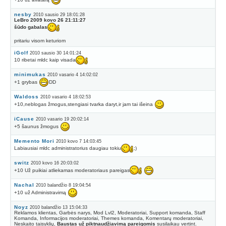
nesby
2010 sausio 29 18:01:28
LeBro 2009 kovo 26 21:11:27
šūdo gabalas
pritariu visom keturiom
iGolf
2010 sausio 30 14:01:24
10 ribetai mldc kaip visada
minimukas
2010 vasario 4 14:02:02
+1 grybas
DD
Waldoss
2010 vasario 4 18:02:53
+10,neblogas žmogus,stengiasi tvarka daryt,ir jam tai išeina
iCause
2010 vasario 19 20:02:14
+5 šaunus žmogus
Memento Mori
2010 kovo 7 14:03:45
Labiausiai mldc administratorius daugiau tokiu
;)
switz
2010 kovo 16 20:03:02
+10 Už puikiai atliekamas moderatoriaus pareigas
Nachal
2010 balandžio 8 19:04:54
+10 už Administravimą
Noyz
2010 balandžio 13 15:04:33
Reklamos klientas, Garbės narys, Mod Lvl2, Moderatoriai, Support komanda, Staff
Komanda, Informacijos moderatoriai, Themes komanda, Komentarų moderatoriai,
Neskaito taisyklių,
Baustas už piktnaudžiavimą pareigomis
susilaikau vertint.