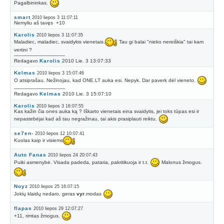
Pagalbininkas.
smart
2010 liepos 3 11:07:11
Nemyliu aš tavęs
+10
Karolis
2010 liepos 3 11:07:35
Maladiec, maladiec, svaidykis vienetais.
Tau gi balai "nieko nereiškia" tai kam
vertini ?
----------------------------------
Redagavo
Karolis
2010 Lie. 3 13:07:33
Kelmas
2010 liepos 3 15:07:46
O atsiprašau. Nežinojau, kad ONE.LT auka esi. Nepyk. Dar paverk dėl vieneto.
----------------------------------
Redagavo
Kelmas
2010 Lie. 3 15:07:10
Karolis
2010 liepos 3 16:07:55
Kas kažin čia ones auka ką ? Iškarto vienetais eina svaidytis, jei toks tūpas esi ir
nepastebėjai kad aš tau negražinau, tai akis prasiplauti reiktu.
se7en-
2010 liepos 12 10:07:41
Kuolas kaip ir visiems
Auto Fanas
2010 liepos 24 20:07:43
Puiki asmenybė. Visada padeda, pataria, pakritikuoja ir t.t.
Malonus žmogus.
Noyz
2010 liepos 25 16:07:15
Jokių klaidų nedaro, geras
vyr
.modas
flapas
2010 liepos 29 12:07:27
+11, rimtas žmogus.