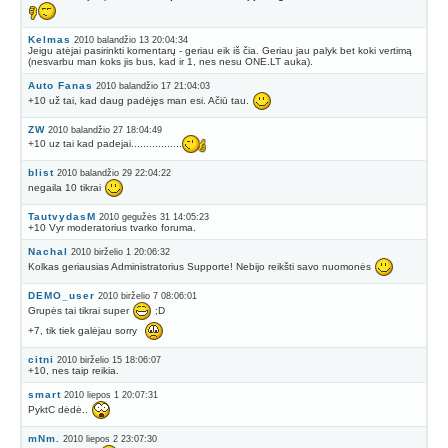
Kelmas
2010 balandžio 13 20:04:34
Jeigu atėjai pasirinkti komentarų - geriau eik iš čia. Geriau jau palyk bet koki vertimą
(nesvarbu man koks jis bus, kad ir 1, nes nesu ONE.LT auka).
Auto Fanas
2010 balandžio 17 21:04:03
+10 už tai, kad daug padėjęs man esi. Ačiū tau.
ZW
2010 balandžio 27 18:04:49
+10 uz tai kad padejai.................
blist
2010 balandžio 29 22:04:22
negaila 10 tikrai
TautvydasM
2010 gegužės 31 14:05:23
+10 Vyr moderatorius tvarko foruma.
Nachal
2010 birželio 1 20:06:32
Kolkas geriausias Administratorius Supporte! Nebijo reikšti savo nuomonės
DEMO_user
2010 birželio 7 08:06:01
Grupės tai tikrai super
;D
+7, tik tiek galėjau sorry
citni
2010 birželio 15 18:06:07
+10, nes taip reikia.
smart
2010 liepos 1 20:07:31
PyktC dėdė..
mNm.
2010 liepos 2 23:07:30