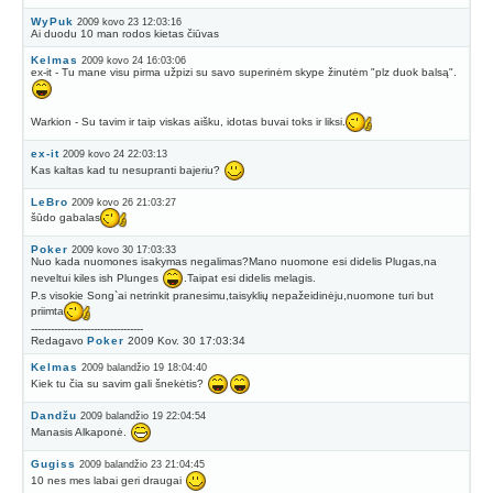
WyPuk
2009 kovo 23 12:03:16
Ai duodu 10 man rodos kietas čiūvas
Kelmas
2009 kovo 24 16:03:06
ex-it - Tu mane visu pirma užpizi su savo superinėm skype žinutėm "plz duok balsą".
Warkion - Su tavim ir taip viskas aišku, idotas buvai toks ir liksi.
ex-it
2009 kovo 24 22:03:13
Kas kaltas kad tu nesupranti bajeriu?
LeBro
2009 kovo 26 21:03:27
šūdo gabalas
Poker
2009 kovo 30 17:03:33
Nuo kada nuomones isakymas negalimas?Mano nuomone esi didelis Plugas,na
neveltui kiles ish Plunges
.Taipat esi didelis melagis.
P.s visokie Song`ai netrinkit pranesimu,taisyklių nepažeidinėju,nuomone turi but
priimta
----------------------------------
Redagavo
Poker
2009 Kov. 30 17:03:34
Kelmas
2009 balandžio 19 18:04:40
Kiek tu čia su savim gali šnekėtis?
Dandžu
2009 balandžio 19 22:04:54
Manasis Alkaponė.
Gugiss
2009 balandžio 23 21:04:45
10 nes mes labai geri draugai