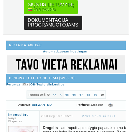
SIŲSTIS LIETUVYBĘ
V9.0 (269 KB)
DOKUMENTACIJA
PROGRAMUOTOJAMS
REKLAMA 400X60
Automatizuotas hostingas
BENDROJI OFF-TOPIC TEMA(WIPE 3)
Forumas
Off-Topic diskusijos
| Kita |
Puslapis 70 iš 70
<<
<
65
66
67
68
69
70
Peržiūrų:
1265459
Autorius:
ozzWANTED
Impossibru
2008 Geg. 25 10:05:50
2761 žinutė iš 2791
Narys
Ekspertas
Dragelis
- as truputi apie stygiu papasakojo,nu ta 