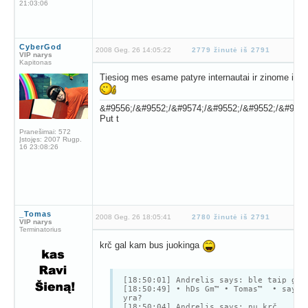
21:03:06
CyberGod
2008 Geg. 26 14:05:22
2779 žinutė iš 2791
VIP narys
Kapitonas
Tiesiog mes esame patyre internautai ir zinome is ku
&#9556;/&#9552;/&#9574;/&#9552;/&#9552;/&#9574
Put t
Pranešimai:
572
Įstojęs:
2007 Rugp.
16 23:08:26
_Tomas
2008 Geg. 26 18:05:41
2780 žinutė iš 2791
VIP narys
Terminatorius
krč gal kam bus juokinga
[18:50:01] Andrelis says: ble taip ger
[18:50:49] • hDs Gm™ • Tomas™ • says:
yra?
[18:50:04] Andrelis says: nu krč...