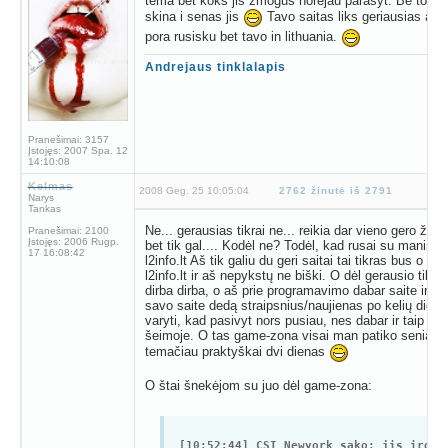
tema bet koks jis zmogus norejau parasyt. Be to ma
skina i senas jis
Tavo saitas liks geriausias apie
pora rusisku bet tavo in lithuania.
Andrejaus tinklalapis
Pranešimai:
3157
Įstojęs:
2007 Spa. 12
14:10:08
Kelmas
2008 Geg. 25 10:05:04
2762 žinutė iš 2791
Narys
Tankas
Ne... gerausias tikrai ne... reikia dar vieno gero žm
Pranešimai:
2100
Įstojęs:
2006 Rugp.
bet tik gal.... Kodėl ne? Todėl, kad rusai su manim 
17 16:08:42
l2info.lt Aš tik galiu du geri saitai tai tikras bus o ku
l2info.lt ir aš nepykstų ne biški. O dėl gerausio tikra
dirba dirba, o aš prie programavimo dabar saite ir ap
savo saite dedą straipsnius/naujienas po kelių dienų 
varyti, kad pasivyt nors pusiau, nes dabar ir taip bi
šeimoje. O tas game-zona visai man patiko seniau, 
temačiau praktyškai dvi dienas
O štai šnekėjom su juo dėl game-zona:
[10:52:44] CSI Newyork sako: jis irgi 