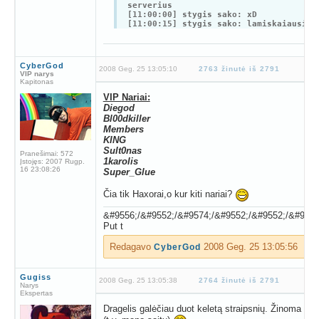
serverius
[11:00:00] stygis sako: xD
[11:00:15] stygis sako: lamiskaiausiai
maziausiai darbo ydetas tai ant WOW
CyberGod
2008 Geg. 25 13:05:10
2763 žinutė iš 2791
VIP narys
Kapitonas
VIP Nariai:
Diegod
Bl00dkiller
Members
KING
Sult0nas
Pranešimai:
572
1karolis
Įstojęs:
2007 Rugp.
16 23:08:26
Super_Glue
Čia tik Haxorai,o kur kiti nariai?
&#9556;/&#9552;/&#9574;/&#9552;/&#9552;/&#9574
Put t
Redagavo
2008 Geg. 25 13:05:56
CyberGod
Gugiss
2008 Geg. 25 13:05:38
2764 žinutė iš 2791
Narys
Ekspertas
Dragelis galėčiau duot keletą straipsnių. Žinoma su 