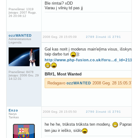
Ble rimtai? xDD
Varau į vilnių td pas jį
Pranešimai:
1319
Įstojęs:
2007 Rugp.
26 20:08:12
ozzWANTED
2008 Geg. 28 15:05:09
2789 žinutė iš 2791
Administratorius
Legenda
Gal kas norit į moderus main'e(ima visus, išskyrus cr
taip darbo turi
)):
http://www.php-fusion.co.uk/foru...d_id=21122
Pranešimai:
8478
BR#1, Most Wanted
Įstojęs:
2006 Gru. 29
14:12:31
Redagavo
2008 Geg. 28 15:05:37
ozzWANTED
Enzo
2008 Geg. 28 15:05:50
2790 žinutė iš 2791
Narys
Tankas
he he he, trūksta trūksta ten moderų.
Paprastai t
ten jau ir ieško, siūlo