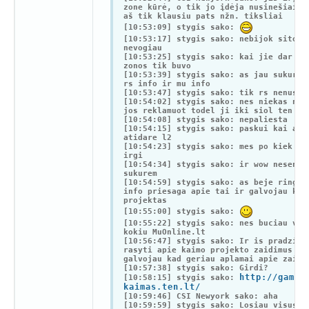
zone kūrė, o tik jo įdėja nusinešiai n
aš tik klausiu pats nžn. tiksliai
[10:53:09] stygis sako:
[10:53:17] stygis sako: nebijok sitos 
nevogiau
[10:53:25] stygis sako: kai jie dar pr
zonos tik buvo
[10:53:39] stygis sako: as jau sukures
rs info ir mu info
[10:53:47] stygis sako: tik rs nenusis
[10:54:02] stygis sako: nes niekas nen
jos reklamuot todel ji iki siol ten es
[10:54:08] stygis sako: nepaliesta
[10:54:15] stygis sako: paskui kai ann
atidare l2
[10:54:23] stygis sako: mes po kiek la
irgi
[10:54:34] stygis sako: ir wow nesenia
sukurem
[10:54:59] stygis sako: as beje ringda
info priesaga apie tai ir galvojau kad
projektas
[10:55:00] stygis sako:
[10:55:22] stygis sako: nes buciau vad
kokiu MuOnline.lt
[10:56:47] stygis sako: Ir is pradziu 
rasyti apie kaimo projekto zaidimus be
galvojau kad geriau aplamai apie zaidi
[10:57:38] stygis sako: Girdi?
http://games
[10:58:15] stygis sako:
kaimas.ten.lt/
[10:59:46] CSI Newyork sako: aha
[10:59:59] stygis sako: Losiau visus k