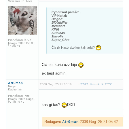
Viršesnis už Dievą
CyberGod parašė:
VIP Nariai:
Diegod
Bl00dkiller
Members
KING
Sult0nas
1karolis
Super_Glue
Pranešimai:
5775
Įstojęs:
2006 Bir. 9
16:06:09
Čia tik Haxorai,o kur kiti nariai?
Cia tie, kuriu ozz bijo
ex best admin!
Afr0man
2008 Geg. 25 21:05:16
2767 žinutė iš 2791
Narys
Kapitonas
Pranešimai:
706
Įstojęs:
2005 Rugs.
27 19:09:17
kas gi tas?
DDD
Redagavo
2008 Geg. 25 21:05:42
Afr0man