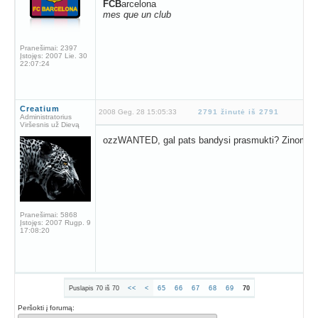
FCB
arcelona
mes que un club
Pranešimai:
2397
Įstojęs:
2007 Lie. 30
22:07:24
Creatium
2008 Geg. 28 15:05:33
2791 žinutė iš 2791
Administratorius
Viršesnis už Dievą
ozzWANTED, gal pats bandysi prasmukti? Zinoma jei
Pranešimai:
5868
Įstojęs:
2007 Rugp. 9
17:08:20
Puslapis 70 iš 70
<<
<
65
66
67
68
69
70
Peršokti į forumą: