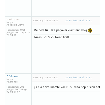
bad_user
2008 Geg. 25 21:05:17
2768 žinutė iš 2791
Narys
Antras po Dievo
Be gėdi tu. Ozz pagavai kramtanti koją
Pranešimai:
4956
Įstojęs:
2007 Spa. 26
20:10:01
Rules: 21 & 22 Read first!
Afr0man
2008 Geg. 25 21:05:16
2769 žinutė iš 2791
Narys
Kapitonas
jis cia save kramte karutu su visa
php
fusion sebra
Pranešimai:
706
Įstojęs:
2005 Rugs.
27 19:09:17