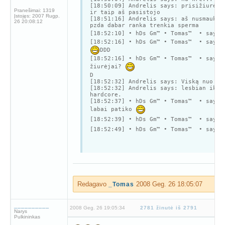
[18:50:09] Andrelis says: prisižiurėja
Pranešimai:
1319
ir taip aš pasistojo
Įstojęs:
2007 Rugp.
[18:51:16] Andrelis says: aš nusmaukia
26 20:08:12
pzda dabar ranka trenkia sperma
[18:52:10] • hDs Gm™ • Tomas™ • says
[18:52:16] • hDs Gm™ • Tomas™ • says:
DDD
[18:52:16] • hDs Gm™ • Tomas™ • says:
žiurėjai?
D
[18:52:32] Andrelis says: Viską nuo
[18:52:32] Andrelis says: lesbian iki
hardcore.
[18:52:37] • hDs Gm™ • Tomas™ • says:
labai patiko
[18:52:39] • hDs Gm™ • Tomas™ • says
[18:52:49] • hDs Gm™ • Tomas™ • says
Redagavo
2008 Geg. 26 18:05:07
_Tomas
__________
2008 Geg. 26 19:05:34
2781 žinutė iš 2791
Narys
Pulkininkas