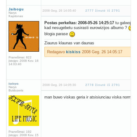
Jaibogu
2008 Geg. 26 14:05:40
2777 žinutė iš 2791
Narys
Kapitonas
Postas perkeltas: 2008-05-26 14:25:17
tu galwoji k
kad nesugebetu susirasti eurowizijos albumo ?
p
blogia parase
Ziaurus klaunas van daunas
Redagavo
2008 Geg. 26 14:05:17
kiskiss
Pranešimai:
822
Įstojęs:
2008 Kov. 16
14:03:40
lukys
2008 Geg. 26 14:05:30
2778 žinutė iš 2791
Narys
Buldozeris
man buwo viskas geria ir atsisiunciau viska normale
Pranešimai:
192
Įstojęs:
2008 Kov. 15