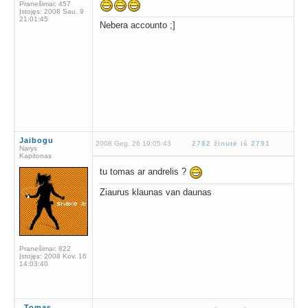
Pranešimai:
457
Įstojęs:
2008 Sau. 9
21:01:45
Nebera accounto ;]
Jaibogu
2008 Geg. 26 19:05:43
2782 žinutė iš 2791
Narys
Kapitonas
tu tomas ar andrelis ?
Ziaurus klaunas van daunas
Pranešimai:
822
Įstojęs:
2008 Kov. 16
14:03:40
_Tomas