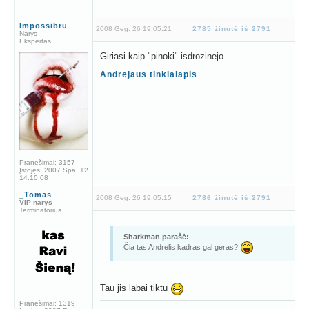
Impossibru
2008 Geg. 26 19:05:21
2785 žinutė iš 2791
Narys
Ekspertas
Giriasi kaip "pinoki" isdrozinejo...
Andrejaus tinklalapis
Pranešimai:
3157
Įstojęs:
2007 Spa. 12
14:10:08
_Tomas
2008 Geg. 26 19:05:15
2786 žinutė iš 2791
VIP narys
Terminatorius
Sharkman parašė:
Čia tas Andrelis kadras gal geras?
Tau jis labai tiktu
Pranešimai:
1319