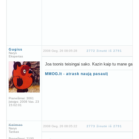
Gugiss
2008 Geg. 26 08:05:28
2772 žinutė iš 2791
Narys
Ekspertas
Joa toonis teisingai sako. Kazin kaip tu mane galetai
MMOG.lt - atrask naują pasaulį
Pranešimai:
3061
Įstojęs:
2008 Vas. 23
15:02:01
Kelmas
2008 Geg. 26 08:05:22
2773 žinutė iš 2791
Narys
Tankas
Pranešimai:
2100