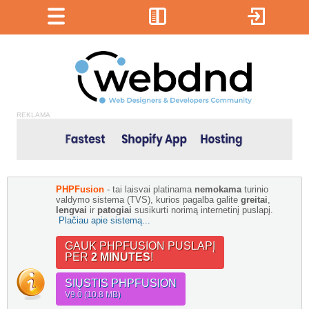
REKLAMA
PHPFusion
- tai laisvai platinama
nemokama
turinio
valdymo sistema (TVS), kurios pagalba galite
greitai
,
lengvai
ir
patogiai
susikurti norimą internetinį puslapį.
Plačiau apie sistemą...
GAUK PHPFUSION PUSLAPĮ
PER
2 MINUTES
!
SIŲSTIS PHPFUSION
V9.0 (10.8 MB)