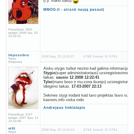
(t.y. mano saitu)
MMOG.lt - atrask naują pasaulį
Pranešimai:
3061
Įstojęs:
2008 Vas. 23
15:02:01
Impossibru
2008 Geg. 25 13:05:27
2765 žinutė iš 2791
Narys
Ekspertas
Aisku stygis turbut nezino kad galima informacija pat
Stygio
(super administratoriaus) uzsiregistravimo ir 
laikas:
sausio 12 2008 12:22:41
Tyler
(mano boso ir mu-zona ikurejo) uzsiregistravimo
idiegimo laikas:
17-03-2007 22:13
Sekmes stygi irodant kad tavo projektas buvo sugru
kasnors,info viska rodo.
Andrejaus tinklalapis
Pranešimai:
3157
Įstojęs:
2007 Spa. 12
14:10:08
mXt
2008 Geg. 25 14:05:14
2766 žinutė iš 2791
Narys