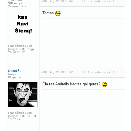
2008 Geg. 26 19:05:34
2783 žinutė iš 2791
VIP narys
Terminatorius
Tomas
Pranešimai:
1319
Įstojęs:
2007 Rugp.
26 20:08:12
Dandžu
2008 Geg. 26 19:05:52
2784 žinutė iš 2791
Narys
Ekspertas
Čia tas Andrelis kadras gal geras?
Pranešimai:
3265
Įstojęs:
2007 Lie. 23
13:07:47