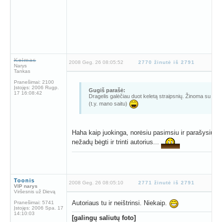
Kelmas
2008 Geg. 26 08:05:52
2770 žinutė iš 2791
Narys
Tankas
Pranešimai:
2100
Įstojęs:
2006 Rugp.
Gugiš parašė:
17 16:08:42
Dragelis galėčiau duot keletą straipsnių. Žinoma su nuro
(t.y. mano saitu)
Haha kaip juokinga, norėsiu pasimsiu ir parašysiu tu
nežadų bėgti ir trinti autorius...
Toonis
2008 Geg. 26 08:05:10
2771 žinutė iš 2791
VIP narys
Viršesnis už Dievą
Autoriaus tu ir neištrinsi. Niekaip.
Pranešimai:
5741
Įstojęs:
2006 Spa. 17
14:10:03
[galingų saliutų foto]