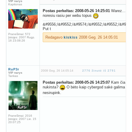
VIP narys
Kapitonas
Postas perkeltas: 2008-05-26 14:25:01
Warez...Neg
noresiu rasiu per webu topus
&#9556;/&#9552;/&#9574;/&#9552;/&#9552;/&#9574
Put t
Pranešimai:
572
Redagavo
2008 Geg. 26 14:05:01
kiskiss
Įstojęs:
2007 Rugp.
16 23:08:26
RuP3r
2008 Geg. 26 14:05:14
2776 žinutė iš 2791
VIP narys
Tankas
Postas perkeltas: 2008-05-26 14:25:07
Kam čia po 
nukirsta?
O bėto kaip cybergod sakė galima ras
nesirupink.
Pranešimai:
2016
Įstojęs:
2007 Lie. 15
20:07:25