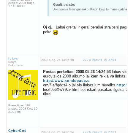
Įstojęs:
2006 Rugp.
Gugiš parašė:
17 16:08:42
Joa toonis teisingai sako. Kazin kaip tu mane galetai ist
Oj oj... Labai greitai ir gerai perašai straipsnį pagal 
paka
lukys
2008 Geg. 26 14:05:58
2774 žinutė iš 2791
Narys
Buldozeris
Postas perkeltas: 2008-05-26 14:24:53
labas visiem
eurovizijos 2008 albumo jai kam reikia va linkas siu
http://www.sendspace.c
om/file/fgdgs4 o jai sis linkas jum neveiks
http://s
les/t956XwY9zv.html bet iskart pasakau ilgokai biski 
tikrai
Pranešimai:
192
Įstojęs:
2008 Kov. 15
21:03:06
CyberGod
2008 Geg. 26 14:05:54
2775 žinutė iš 2791