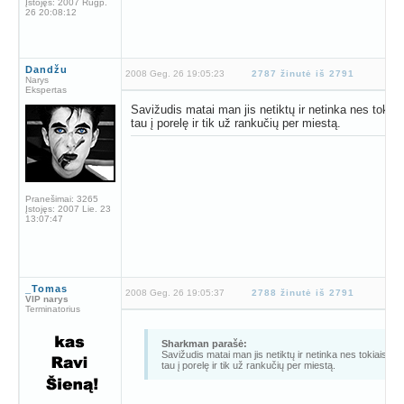
Įstojęs:
2007 Rugp.
26 20:08:12
Dandžu
2008 Geg. 26 19:05:23
2787 žinutė iš 2791
Narys
Ekspertas
Savižudis matai man jis netiktų ir netinka nes tokia
tau į porelę ir tik už rankučių per miestą.
Pranešimai:
3265
Įstojęs:
2007 Lie. 23
13:07:47
_Tomas
2008 Geg. 26 19:05:37
2788 žinutė iš 2791
VIP narys
Terminatorius
Sharkman parašė:
Savižudis matai man jis netiktų ir netinka nes tokiais n
tau į porelę ir tik už rankučių per miestą.