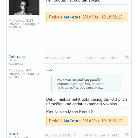
nefiltruotas? atrodo tamsokas..
Perkėlė
2014 Vas. 10 18:02:12
MaFetas
Pranešimai:
5188
Įstojęs:
2008 Rugp. 6
22:08:39
Jointass
2014 Vas. 7 15:02:38
3642 žinutė iš 3665
Narys
Kapitonas
--->
Pranešimai:
647
Įstojęs:
2007 Spa. 31
20:10:10
Pakartoti slaptažodį parašė:
instrumentalas gražus, o balsas
nefiltruotas? atrodo tamsokas..
Dėkui, niekas nefiltruota tiesiog dar -0,3 pitch
užmečiau kad geriau skambėtu vokalas
Kas Nupiso Mano Kedus?
Perkėlė
2014 Vas. 10 18:02:12
MaFetas
iGolf
2014 Vas. 7 17:02:41
3643 žinutė iš 3665
Administratorius