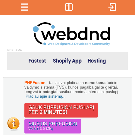
REKLAMA
PHPFusion
- tai laisvai platinama
nemokama
turinio
valdymo sistema (TVS), kurios pagalba galite
greitai
,
lengvai
ir
patogiai
susikurti norimą internetinį puslapį.
Plačiau apie sistemą...
GAUK PHPFUSION PUSLAPĮ
PER
2 MINUTES
!
SIŲSTIS PHPFUSION
V9.0 (10.8 MB)