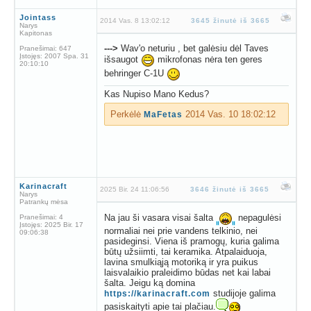
Jointass
2014 Vas. 8 13:02:12
3645 žinutė iš 3665
Narys
Kapitonas
--->
Wav'o neturiu , bet galėsiu dėl Taves
Pranešimai:
647
Įstojęs:
2007 Spa. 31
išsaugot
mikrofonas nėra ten geres
20:10:10
behringer C-1U
Kas Nupiso Mano Kedus?
Perkėlė
2014 Vas. 10 18:02:12
MaFetas
Karinacraft
2025 Bir. 24 11:06:56
3646 žinutė iš 3665
Narys
Patrankų mėsa
Na jau ši vasara visai šalta
nepagulėsi
Pranešimai:
4
Įstojęs:
2025 Bir. 17
normaliai nei prie vandens telkinio, nei
09:06:38
pasideginsi. Viena iš pramogų, kuria galima
būtų užsiimti, tai keramika. Atpalaiduoja,
lavina smulkiąją motoriką ir yra puikus
laisvalaikio praleidimo būdas net kai labai
šalta. Jeigu ką domina
studijoje galima
https://karinacraft.com
pasiskaityti apie tai plačiau.