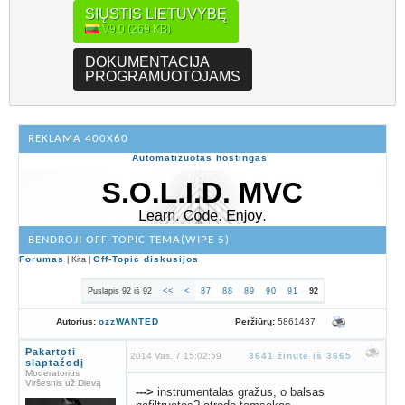
SIŲSTIS LIETUVYBĘ
V9.0 (269 KB)
DOKUMENTACIJA
PROGRAMUOTOJAMS
REKLAMA 400X60
Automatizuotas hostingas
BENDROJI OFF-TOPIC TEMA(WIPE 5)
Forumas
Off-Topic diskusijos
| Kita |
Puslapis 92 iš 92
<<
<
87
88
89
90
91
92
Peržiūrų:
5861437
Autorius:
ozzWANTED
Pakartoti
2014 Vas. 7 15:02:59
3641 žinutė iš 3665
slaptažodį
Moderatorius
Viršesnis už Dievą
--->
instrumentalas gražus, o balsas