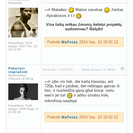
Ekspertas
--->
Maladiec
Matosi savekas
Jointas
- Apvaliosios ir t.t
Visa laiką ieškau žmonių keletui projektų
sudominau? Rašykit
Perkėlė
2014 Vas. 10 18:02:12
MaFetas
Pranešimai:
2415
Įstojęs:
2007 Gru. 22
15:12:09
Pakartoti
2014 Vas. 7 23:02:53
3644 žinutė iš 3665
slaptažodį
Moderatorius
Viršesnis už Dievą
--->
zjbs vis tiek, dar kartą klausiau, ant
720p, kad ir jutubas, bet neblogas garsas iš
ties, ir nusileidžia gana giliai bosai, noriu
wav'o jei turi
ir aišku smalsu kokį
mikrofoną naudojai
Pranešimai:
5188
Įstojęs:
2008 Rugp. 6
22:08:39
Perkėlė
2014 Vas. 10 18:02:12
MaFetas