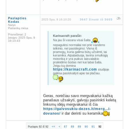
Paslapties
2025 Spa. 9 16:10:20
3647 žinutė iš 3665
Kodas
Narys
Patrankų mėsa
Pranešimai:
2
Karinacraft parašė:
Įstojęs:
2025 Spa. 9
Na jau ši vasara visai šalta
16:10:43
nepagulėsi normaliai nei prie vandens
telkinio, nei pasideginsi. Viena iš
pramogų, kuria galima būtų užsiimti, tai
keramika. Atpalaiduoja, lavina smulkiąją
motoriką ir yra puikus laisvalaikio
praleidimo būdas net kai labai šalta.
Jeigu ką domina
https://karinacraft.com
studijoje
galima pasiskaityti apie tai plačiau.
Geras, norėčiau savo mergvakariui kažką
panašaus užsakyti, galvoju pasirinkti keletą
linksmų idėjų mergvakariui iš čia
https://galvosukiu-dezes.lt/merg...i-
ir dar derinti su keramika
dovanos/
Puslapis 92 iš 92
<<
<
87
88
89
90
91
92