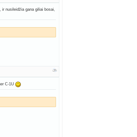
ir nusileidžia gana giliai bosai,
ger C-1U