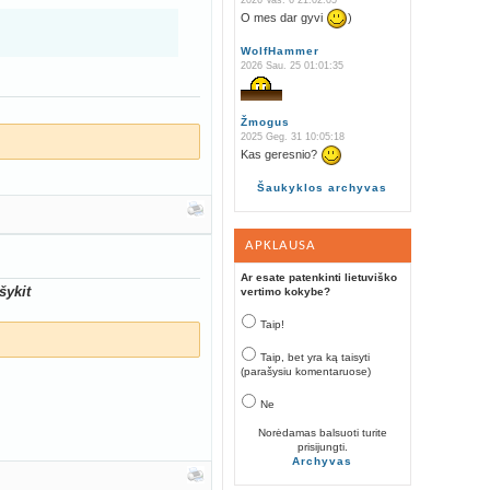
2026 Vas. 6 21:02:05
O mes dar gyvi
)
WolfHammer
2026 Sau. 25 01:01:35
Žmogus
2025 Geg. 31 10:05:18
Kas geresnio?
Šaukyklos archyvas
APKLAUSA
Ar esate patenkinti lietuviško
šykit
vertimo kokybe?
Taip!
Taip, bet yra ką taisyti
(parašysiu komentaruose)
Ne
Norėdamas balsuoti turite
prisijungti.
Archyvas