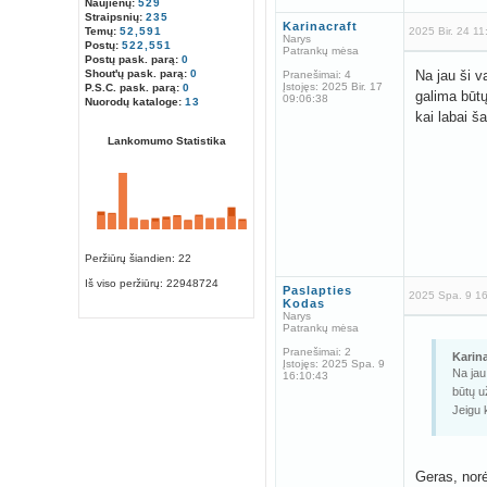
Naujienų:
529
Straipsnių:
235
Karinacraft
Temų:
52,591
2025 Bir. 24 11
Narys
Postų:
522,551
Patrankų mėsa
Postų pask. parą:
0
Shout'ų pask. parą:
0
Na jau ši v
Pranešimai:
4
Įstojęs:
2025 Bir. 17
P.S.C. pask. parą:
0
galima būtų
09:06:38
Nuorodų kataloge:
13
kai labai š
Lankomumo Statistika
Peržiūrų šiandien: 22
Iš viso peržiūrų:
22948724
Paslapties
2025 Spa. 9 1
Kodas
Narys
Patrankų mėsa
Pranešimai:
2
Karina
Įstojęs:
2025 Spa. 9
Na jau
16:10:43
būtų u
Jeigu
Geras, norė