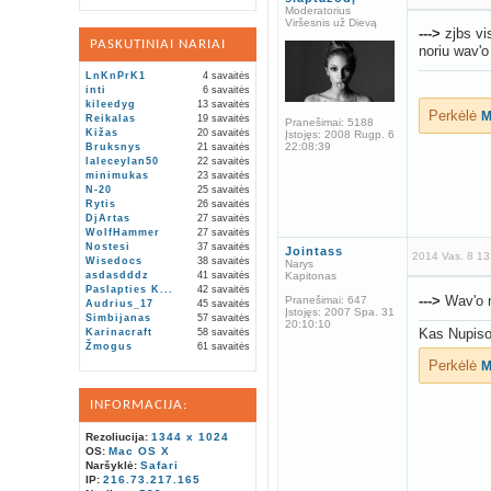
Moderatorius
Viršesnis už Dievą
--->
zjbs vis
PASKUTINIAI NARIAI
noriu wav'o 
LnKnPrK1
4 savaitės
inti
6 savaitės
kileedyg
13 savaitės
Perkėlė
M
Reikalas
19 savaitės
Pranešimai:
5188
Kižas
20 savaitės
Įstojęs:
2008 Rugp. 6
22:08:39
Bruksnys
21 savaitės
laleceylan50
22 savaitės
minimukas
23 savaitės
N-20
25 savaitės
Rytis
26 savaitės
DjArtas
27 savaitės
WolfHammer
27 savaitės
Nostesi
37 savaitės
Jointass
2014 Vas. 8 13
Wisedocs
38 savaitės
Narys
asdasdddz
41 savaitės
Kapitonas
Paslapties K...
42 savaitės
--->
Wav'o n
Pranešimai:
647
Audrius_17
45 savaitės
Įstojęs:
2007 Spa. 31
Simbijanas
57 savaitės
20:10:10
Kas Nupis
Karinacraft
58 savaitės
Žmogus
61 savaitės
Perkėlė
M
INFORMACIJA:
Rezoliucija:
1344 x 1024
OS:
Mac OS X
Naršyklė:
Safari
IP:
216.73.217.165