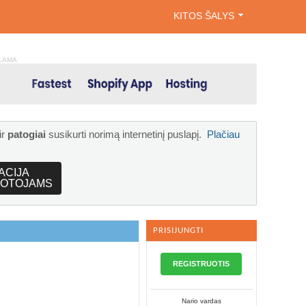
KITOS ŠALYS
LAMA
ir
patogiai
susikurti norimą internetinį puslapį.
Plačiau
ACIJA
OTOJAMS
PRISIJUNGTI
REGISTRUOTIS
Nario vardas