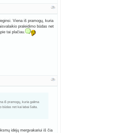
deginsi. Viena iš pramogų, kuria
laisvalaikio praleidimo būdas net
pie tai plačiau.
ena iš pramogų, kuria galima
o būdas net kai labai šalta.
nksmų idėjų mergvakariui iš čia