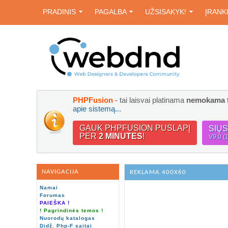
PRADINIS
PAGALBA
UŽSISAKYK!
ĮRANK
PHPFusion
- tai laisvai platinama
nemokama
apie sistemą...
GAUK PHPFUSION PUSLAPĮ
SIŲ
PER
2 MINUTES
!
V9.0 (
NAVIGACIJA
REKLAMA 400X60
Namai
Forumas
PAIEŠKA !
! Pagrindinės temos !
Nuorodų katalogas
Didž. Php-F saitai