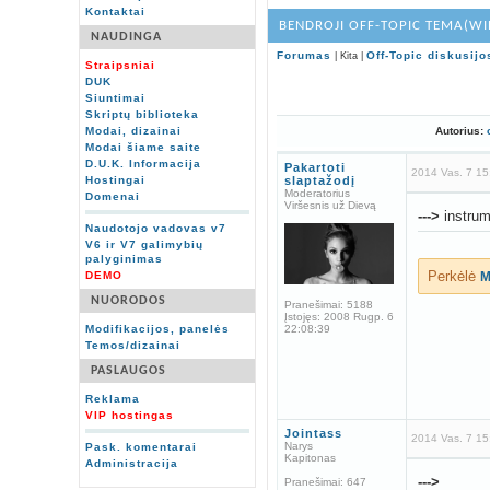
Kontaktai
BENDROJI OFF-TOPIC TEMA(WI
NAUDINGA
Forumas
Off-Topic diskusijo
| Kita |
Straipsniai
DUK
Siuntimai
Skriptų biblioteka
Modai, dizainai
Autorius:
Modai šiame saite
D.U.K. Informacija
Pakartoti
2014 Vas. 7 15
Hostingai
slaptažodį
Moderatorius
Domenai
Viršesnis už Dievą
--->
instrum
Naudotojo vadovas v7
V6 ir V7 galimybių
palyginimas
Perkėlė
DEMO
M
NUORODOS
Pranešimai:
5188
Įstojęs:
2008 Rugp. 6
Modifikacijos, panelės
22:08:39
Temos/dizainai
PASLAUGOS
Reklama
VIP hostingas
Jointass
2014 Vas. 7 15
Narys
Pask. komentarai
Kapitonas
Administracija
--->
Pranešimai:
647