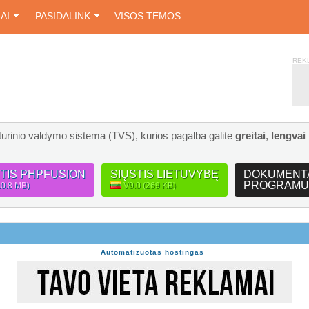
IAI
PASIDALINK
VISOS TEMOS
REK
turinio valdymo sistema (TVS), kurios pagalba galite
greitai
,
lengvai
STIS PHPFUSION
SIŲSTIS LIETUVYBĘ
DOKUMENT
PROGRAMU
10.8 MB)
V9.0 (269 KB)
Automatizuotas hostingas