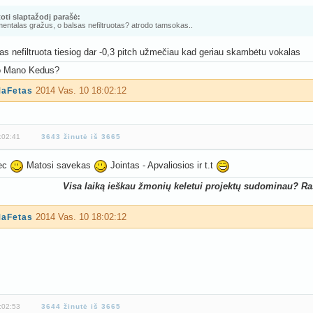
oti slaptažodį parašė:
mentalas gražus, o balsas nefiltruotas? atrodo tamsokas..
as nefiltruota tiesiog dar -0,3 pitch užmečiau kad geriau skambėtu vokalas
o Mano Kedus?
2014 Vas. 10 18:02:12
aFetas
:02:41
3643 žinutė iš 3665
ec
Matosi savekas
Jointas - Apvaliosios ir t.t
Visa laiką ieškau žmonių keletui projektų sudominau? Ra
2014 Vas. 10 18:02:12
aFetas
:02:53
3644 žinutė iš 3665