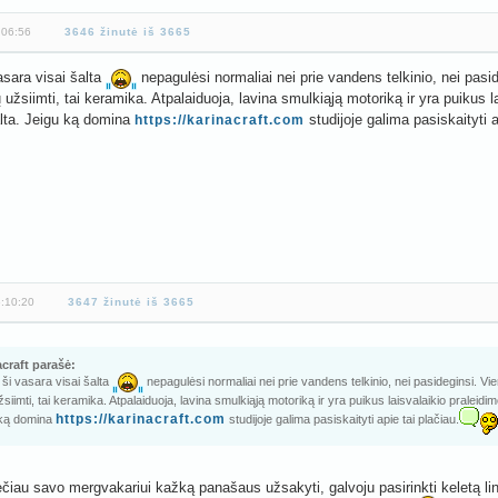
:06:56
3646 žinutė iš 3665
asara visai šalta
nepagulėsi normaliai nei prie vandens telkinio, nei pasi
 užsiimti, tai keramika. Atpalaiduoja, lavina smulkiąją motoriką ir yra puikus 
alta. Jeigu ką domina
studijoje galima pasiskaityti a
https://karinacraft.com
6:10:20
3647 žinutė iš 3665
craft parašė:
 ši vasara visai šalta
nepagulėsi normaliai nei prie vandens telkinio, nei pasideginsi. Vi
žsiimti, tai keramika. Atpalaiduoja, lavina smulkiąją motoriką ir yra puikus laisvalaikio praleidim
https://karinacraft.com
 ką domina
studijoje galima pasiskaityti apie tai plačiau.
čiau savo mergvakariui kažką panašaus užsakyti, galvoju pasirinkti keletą li