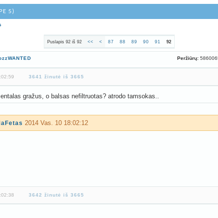
PE 5)
s
Puslapis 92 iš 92
<<
<
87
88
89
90
91
92
Peržiūrų:
5860
ozzWANTED
:02:59
3641 žinutė iš 3665
entalas gražus, o balsas nefiltruotas? atrodo tamsokas..
2014 Vas. 10 18:02:12
aFetas
:02:38
3642 žinutė iš 3665