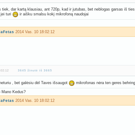
 tiek, dar kartą klausiau, ant 720p, kad ir jutubas, bet neblogas garsas iš ties, 
jei turi
ir aišku smalsu kokį mikrofoną naudojai
2014 Vas. 10 18:02:12
aFetas
:02:12
3645 žinutė iš 3665
eturiu , bet galėsiu dėl Taves išsaugot
mikrofonas nėra ten geres behrin
o Mano Kedus?
2014 Vas. 10 18:02:12
aFetas