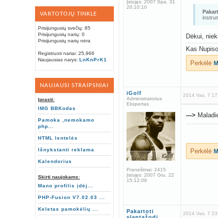
Įstojęs:
2007 Spa. 31
20:10:10
Pakart
VARTOTOJŲ TINKLE
instru
Prisijungusių svečių: 85
Prisijungusių narių: 0
Dėkui, niek
Prisijungusių narių nėra
Kas Nupis
Registruoti nariai: 25,966
Naujausias narys:
LnKnPrK1
Perkėlė
M
NAUJAUSI STRAIPSNIAI
iGolf
2014 Vas. 7 17
Administratorius
Įprasti:
Ekspertas
IMG BBKodas
--->
Maladi
Pamoka ,nemokamo
php...
HTML lentelės
Išnykstanti reklama
Perkėlė
M
Kalendorius
Pranešimai:
2415
Įstojęs:
2007 Gru. 22
Skirti naujokams:
15:12:09
Mano profilis įdėj...
PHP-Fusion V7.02.03 ...
Keletas pamokėlių ...
Pakartoti
2014 Vas. 7 23
slaptažodį