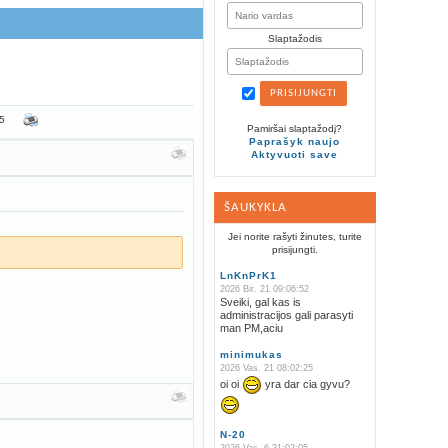
Slaptažodis
065
Pamiršai slaptažodį?
Paprašyk naujo
Aktyvuoti save
ŠAUKYKLA
Jei norite rašyti žinutes, turite
prisijungti.
LnKnPrK1
2026 Bir. 21 09:06:52
Sveiki, gal kas is
administracijos gali parasyti
man PM,aciu
minimukas
2026 Vas. 21 08:02:25
oi oi
yra dar cia gyvu?
N-20