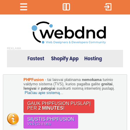
REKLAMA
PHPFusion
- tai laisvai platinama
nemokama
turinio
valdymo sistema (TVS), kurios pagalba galite
greitai
,
lengvai
ir
patogiai
susikurti norimą internetinį puslapį.
Plačiau apie sistemą...
GAUK PHPFUSION PUSLAPĮ
PER
2 MINUTES
!
SIŲSTIS PHPFUSION
V9.0 (10.8 MB)