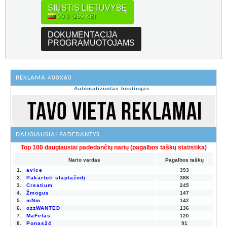
SIŲSTIS LIETUVYBĘ
V9.0 (269 KB)
DOKUMENTACIJA
PROGRAMUOTOJAMS
REKLAMA 400X60
Automatizuotas hostingas
DAUGIAUSIAI PADEDANTYS
Top 100 daugiausiai padedančių narių (pagalbos taškų statistika)
Nario vardas
Pagalbos taškų
1.
avice
393
2.
Pakartoti slaptažodį
388
3.
Creatium
245
4.
Žmogus
147
5.
mNm.
142
6.
ozzWANTED
136
7.
MaFetas
120
8.
Ponas24
91