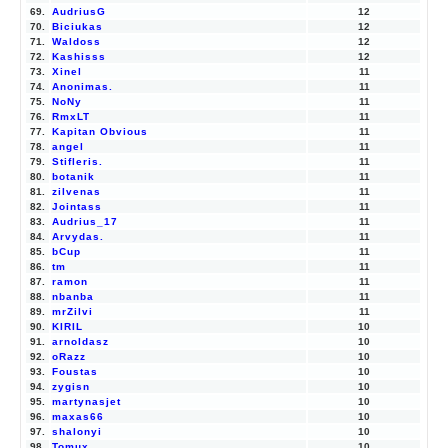
69.
AudriusG
12
70.
Biciukas
12
71.
Waldoss
12
72.
Kashisss
12
73.
Xinel
11
74.
Anonimas.
11
75.
NoNy
11
76.
RmxLT
11
77.
Kapitan Obvious
11
78.
angel
11
79.
Stifleris.
11
80.
botanik
11
81.
zilvenas
11
82.
Jointass
11
83.
Audrius_17
11
84.
Arvydas.
11
85.
bCup
11
86.
tm
11
87.
ramon
11
88.
nbanba
11
89.
mrZilvi
11
90.
KIRIL
10
91.
arnoldasz
10
92.
oRazz
10
93.
Foustas
10
94.
zygisn
10
95.
martynasjet
10
96.
maxas66
10
97.
shalonyi
10
98.
Tomux
10