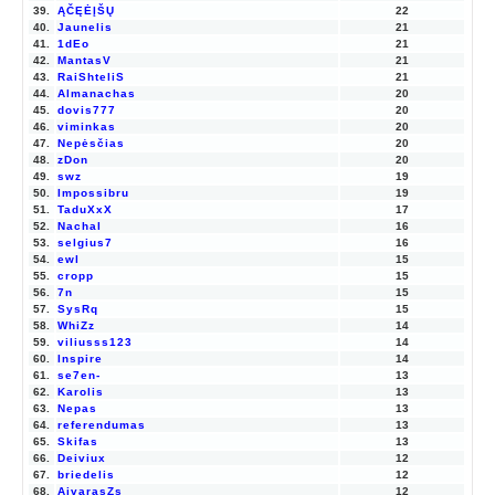
39.
ĄČĘĖĮŠŲ
22
40.
Jaunelis
21
41.
1dEo
21
42.
MantasV
21
43.
RaiShteliS
21
44.
Almanachas
20
45.
dovis777
20
46.
viminkas
20
47.
Nepėsčias
20
48.
zDon
20
49.
swz
19
50.
Impossibru
19
51.
TaduXxX
17
52.
Nachal
16
53.
selgius7
16
54.
ewl
15
55.
cropp
15
56.
7n
15
57.
SysRq
15
58.
WhiZz
14
59.
viliusss123
14
60.
Inspire
14
61.
se7en-
13
62.
Karolis
13
63.
Nepas
13
64.
referendumas
13
65.
Skifas
13
66.
Deiviux
12
67.
briedelis
12
68.
AivarasZs
12