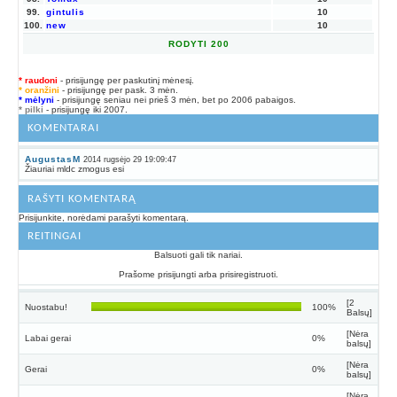
99.
gintulis
10
100.
new
10
RODYTI 200
* raudoni
- prisijungę per paskutinį mėnesį.
* oranžini
- prisijungę per pask. 3 mėn.
* mėlyni
- prisijungę seniau nei prieš 3 mėn, bet po 2006 pabaigos.
* pilki
- prisijungę iki 2007.
KOMENTARAI
AugustasM
2014 rugsėjo 29 19:09:47
Žiauriai mldc zmogus esi
RAŠYTI KOMENTARĄ
Prisijunkite, norėdami parašyti komentarą.
REITINGAI
Balsuoti gali tik nariai.
Prašome prisijungti arba prisiregistruoti.
[2
Nuostabu!
100%
Balsų]
[Nėra
Labai gerai
0%
balsų]
[Nėra
Gerai
0%
balsų]
[Nėra