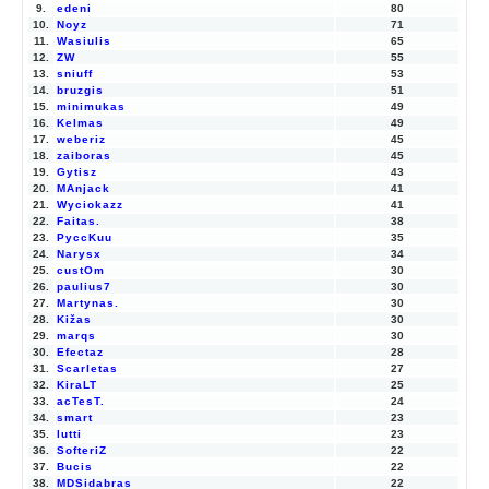
9.
edeni
80
10.
Noyz
71
11.
Wasiulis
65
12.
ZW
55
13.
sniuff
53
14.
bruzgis
51
15.
minimukas
49
16.
Kelmas
49
17.
weberiz
45
18.
zaiboras
45
19.
Gytisz
43
20.
MAnjack
41
21.
Wyciokazz
41
22.
Faitas.
38
23.
PyccKuu
35
24.
Narysx
34
25.
custOm
30
26.
paulius7
30
27.
Martynas.
30
28.
Kižas
30
29.
marqs
30
30.
Efectaz
28
31.
Scarletas
27
32.
KiraLT
25
33.
acTesT.
24
34.
smart
23
35.
lutti
23
36.
SofteriZ
22
37.
Bucis
22
38.
MDSidabras
22